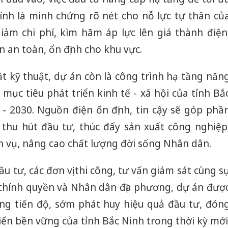
ính là minh chứng rõ nét cho nỗ lực tự thân củ
ảm chi phí, kìm hãm áp lực lên giá thành điện
 an toàn, ổn định cho khu vực.
t kỹ thuật, dự án còn là công trình hạ tầng năn
mục tiêu phát triển kinh tế - xã hội của tỉnh Bắ
 - 2030. Nguồn điện ổn định, tin cậy sẽ góp phầ
ể thu hút đầu tư, thúc đẩy sản xuất công nghiệp
ch vụ, nâng cao chất lượng đời sống Nhân dân.
Công an
u tư, các đơn vị thi công, tư vấn giám sát cùng s
tìm bị h
chính quyền và Nhân dân địa phương, dự án đượ
án sản 
bán yến
ng tiến độ, sớm phát huy hiệu quả đầu tư, đón
riển bền vững của tỉnh Bắc Ninh trong thời kỳ mới
Thanh H