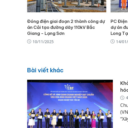
Đóng điện giai đoạn 2 thành công dự
PC Điện
án Cải tạo đường dây 110kV Bắc
dự án đ
Giang - Lạng Sơn
Long T
10/11/2025
14/01
Bài viết khác
Khở
hóa
4
Chư
(VN
“Xâ
Thể