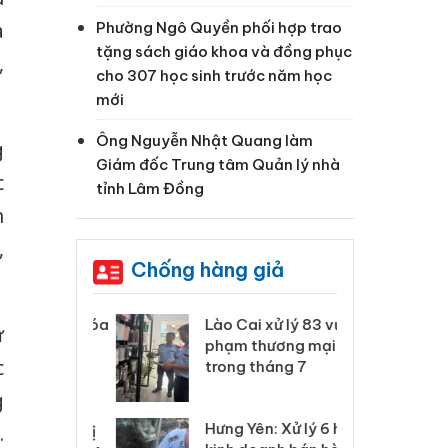
Phường Ngô Quyền phối hợp trao
a
tặng sách giáo khoa và đồng phục
,
cho 307 học sinh trước năm học
mới
Ông Nguyễn Nhật Quang làm
g
Giám đốc Trung tâm Quản lý nhà
c
tỉnh Lâm Đồng
n
,
Chống hàng giả
 Thanh Hóa
Lào Cai xử lý 83 vụ vi
Cô
ự
ại trong vụ
phạm thương mại
tìm
c
xuất, buôn
trong tháng 7
án
 sào giả
bá
g
Hưng Yên: Xử lý 6 hộ
.
óa: Tìm bị
Th