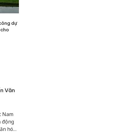
công dự
 cho
ẩn Văn
ệt Nam
n động
ăn hóa,
àn quốc.