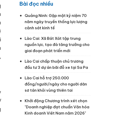
Bài đọc nhiều
g
m
Quảng Ninh: Gặp mặt kỷ niệm 70
năm ngày truyền thống lực lượng
m
cảnh sát kinh tế
ẽ
Lào Cai: Xã Bát Xát tập trung
i
nguồn lực, tạo đà tăng trưởng cho
m
giai đoạn phát triển mới
,
Lào Cai chấp thuận chủ trương
đầu tư 3 dự án bãi đỗ xe tại Sa Pa
Lào Cai hỗ trợ 250.000
đồng/người/ngày cho người dân
sơ tán khỏi vùng thiên tai
y
V
Khởi động Chương trình xét chọn
"Doanh nghiệp đạt chuẩn Văn hóa
g
Kinh doanh Việt Nam năm 2026"