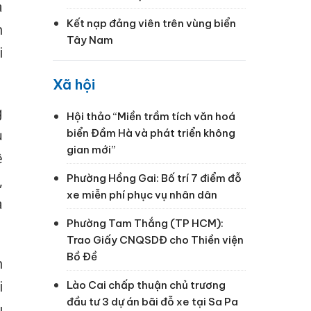
à
Kết nạp đảng viên trên vùng biển
n
Tây Nam
i
Xã hội
g
Hội thảo “Miền trầm tích văn hoá
biển Đầm Hà và phát triển không
ụ
gian mới”
ệ
Phường Hồng Gai: Bố trí 7 điểm đỗ
,
xe miễn phí phục vụ nhân dân
a
Phường Tam Thắng (TP HCM):
Trao Giấy CNQSDĐ cho Thiền viện
Bồ Đề
n
i
Lào Cai chấp thuận chủ trương
đầu tư 3 dự án bãi đỗ xe tại Sa Pa
u