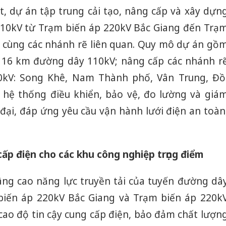
, dự án tập trung cải tạo, nâng cấp và xây dựn
10kV từ Trạm biến áp 220kV Bắc Giang đến Trạ
 cùng các nhánh rẽ liên quan. Quy mô dự án gồ
n 16 km đường dây 110kV; nâng cấp các nhánh r
0kV: Song Khê, Nam Thành phố, Vân Trung, Đồ
 hệ thống điều khiển, bảo vệ, đo lường và giá
đại, đáp ứng yêu cầu vận hành lưới điện an toàn
cấp điện cho các khu công nghiệp trọng điểm
ng cao năng lực truyền tải của tuyến đường dâ
 biến áp 220kV Bắc Giang và Trạm biến áp 220k
ao độ tin cậy cung cấp điện, bảo đảm chất lượn