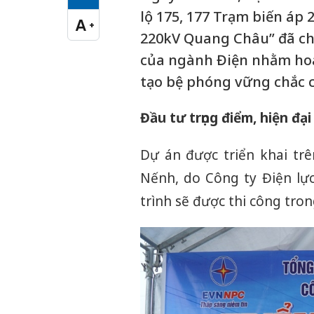
Cỡ chữ vừa
lộ 175, 177 Trạm biến áp 
A
+
Cỡ chữ lớn
220kV Quang Châu” đã chí
của ngành Điện nhằm hoàn
tạo bệ phóng vững chắc c
Đầu tư trọng điểm, hiện đại
Dự án được triển khai tr
Nếnh, do Công ty Điện lự
trình sẽ được thi công tro