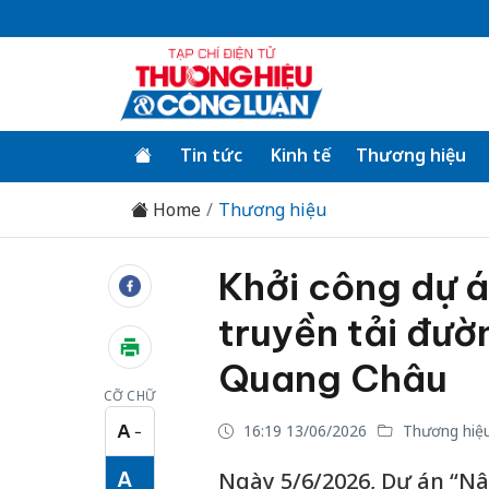
Tin tức
Kinh tế
Thương hiệu
Home
Thương hiệu
Khởi công dự á
truyền tải đườ
Quang Châu
CỠ CHỮ
A
16:19 13/06/2026
Thương hiệ
−
Cỡ chữ nhỏ
A
Ngày 5/6/2026, Dự án “Nâ