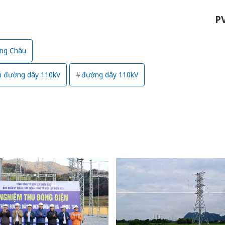
hại tron
bán bìn
P
Moyuum
An Gian
ang Châu
chủ mưu
bán hàng
ải đường dây 110kV
đường dây 110kV
Quốc ra