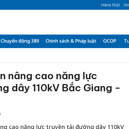
Hàng thật
Ho
Chuyển động 389
Chính sách & Pháp luật
OCOP
Tư
n nâng cao năng lực
ng dây 110kV Bắc Giang -
u
ng cao năng lực truyền tải đường dây 110kV