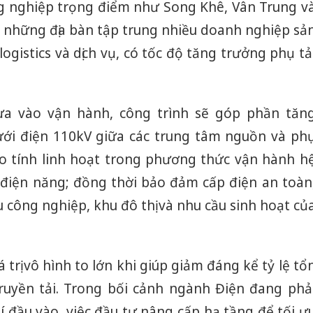
g nghiệp trọng điểm như Song Khê, Vân Trung v
à những địa bàn tập trung nhiều doanh nghiệp sả
logistics và dịch vụ, có tốc độ tăng trưởng phụ tả
ưa vào vận hành, công trình sẽ góp phần tăn
ưới điện 110kV giữa các trung tâm nguồn và ph
ao tính linh hoạt trong phương thức vận hành h
 điện năng; đồng thời bảo đảm cấp điện an toàn
hu công nghiệp, khu đô thị và nhu cầu sinh hoạt củ
 trị vô hình to lớn khi giúp giảm đáng kể tỷ lệ tổ
truyền tải. Trong bối cảnh ngành Điện đang phả
hí đầu vào, việc đầu tư nâng cấp hạ tầng để tối ư