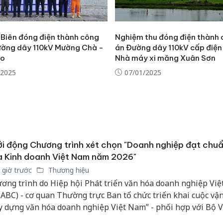
 Biên đóng điện thành công
Nghiệm thu đóng điện thành 
ường dây 110kV Mường Chà -
án Đường dây 110kV cấp điện
ạo
Nhà máy xi măng Xuân Sơn
/2025
07/01/2025
i động Chương trình xét chọn "Doanh nghiệp đạt chu
 Kinh doanh Việt Nam năm 2026"
 giờ trước
Thương hiệu
ơng trình do Hiệp hội Phát triển văn hóa doanh nghiệp Vi
ABC) - cơ quan Thường trực Ban tổ chức triển khai cuộc vậ
y dựng văn hóa doanh nghiệp Việt Nam” - phối hợp với Bộ V
 thao và Du lịch, Bộ Công Thương thực hiện trên phạm vi to