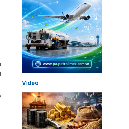
à
g
Video