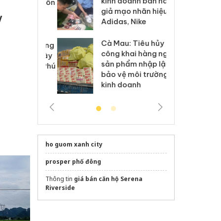
kinh doanh bán hàng
g vụ án buôn
hạ
giả mạo nhãn hiệu
h sữa
bá
V
Adidas, Nike
 giả
Mo
Cà Mau: Tiêu hủy
g: Đối tượng
An
công khai hàng ngàn
 đường dây
ch
sản phẩm nhập lậu,
 giả tại Phú
bá
bảo vệ môi trường
 đầu thú
Qu
kinh doanh
ho guom xanh city
prosper phố đông
Thông tin
giá bán căn hộ Serena
Riverside