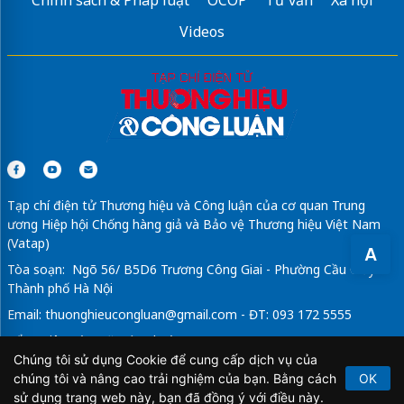
Chính sách & Pháp luật
OCOP
Tư vấn
Xã hội
Videos
Tạp chí điện tử Thương hiệu và Công luận của cơ quan Trung
ương Hiệp hội Chống hàng giả và Bảo vệ Thương hiệu Việt Nam
(Vatap)
A
Tòa soạn: Ngõ 56/ B5D6 Trương Công Giai - Phường Cầu Giấy -
Thành phố Hà Nội
Email:
thuonghieucongluan@gmail.com
- ĐT: 093 172 5555
Tổng Biên Tập: Vũ Đức Thuận
Chúng tôi sử dụng Cookie để cung cấp dịch vụ của
Giấy phép hoạt động báo chí điện tử số 64/GP-BTTTT do Bộ
chúng tôi và nâng cao trải nghiệm của bạn. Bằng cách
OK
Thông tin và Truyền thông cấp ngày 21/2/2020.
sử dụng trang web này, bạn đã đồng ý với điều này.