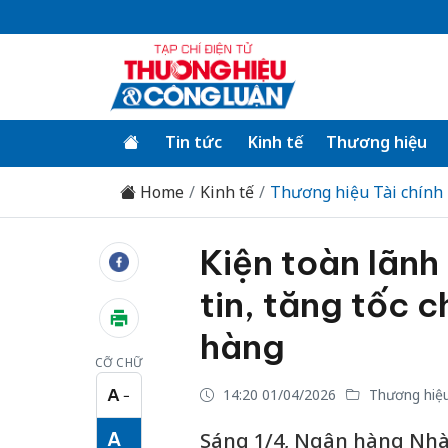
Tin tức
Kinh tế
Thương hiệu
Home
Kinh tế
Thương hiệu Tài chính
Kiện toàn lãn
tin, tăng tốc 
hàng
CỠ CHỮ
A
14:20 01/04/2026
Thương hiệu
−
Cỡ chữ nhỏ
A
Sáng 1/4, Ngân hàng Nhà 