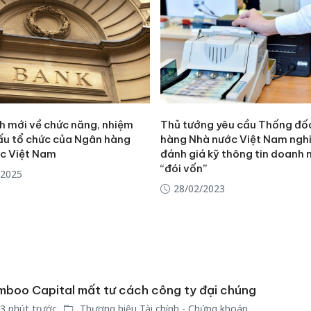
bán yến
Thanh H
hại tron
bán bìn
Moyuum
An Gian
nh mới về chức năng, nhiệm
Thủ tướng yêu cầu Thống đố
chủ mưu
cấu tổ chức của Ngân hàng
hàng Nhà nước Việt Nam nghie
bán hàng
c Việt Nam
đánh giá kỹ thông tin doanh
Quốc ra
“đói vốn”
/2025
28/02/2023
boo Capital mất tư cách công ty đại chúng
3 phút trước
Thương hiệu Tài chính - Chứng khoán