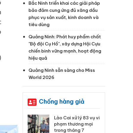
ộ
Bắc Ninh triển khai các giải pháp
bảo đảm cung ứng đủ xăng dầu
n
phục vụ sản xuất, kinh doanh và
c
tiêu dùng
o
Quảng Ninh: Phát huy phẩm chất
"Bộ đội Cụ Hồ", xây dựng Hội Cựu
chiến binh vững mạnh, hoạt động
)
hiệu quả
Quảng Ninh sẵn sàng cho Miss
World 2026
Chống hàng giả
 Thanh Hóa
Lào Cai xử lý 83 vụ vi
Cô
ại trong vụ
phạm thương mại
tìm
xuất, buôn
trong tháng 7
án