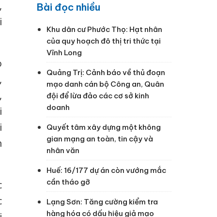
,
Bài đọc nhiều
i
Khu dân cư Phước Thọ: Hạt nhân
của quy hoạch đô thị tri thức tại
Vĩnh Long
ò
Quảng Trị: Cảnh báo về thủ đoạn
,
mạo danh cán bộ Công an, Quân
,
đội để lừa đảo các cơ sở kinh
doanh
i
i
Quyết tâm xây dựng một không
gian mạng an toàn, tin cậy và
n
nhân văn
Huế: 16/177 dự án còn vướng mắc
cần tháo gỡ
c
c
Lạng Sơn: Tăng cường kiểm tra
hàng hóa có dấu hiệu giả mạo
i