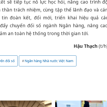
t sẽ tiếp tục nỗ lực học hỏi, nâng cao trình đ
 thần trách nhiệm, cùng tập thể lãnh đạo và cá
in đoàn kết, đổi mới, triển khai hiệu quả cá
 đẩy chuyển đổi số ngành Ngân hàng, nâng ca
đảm an toàn hệ thống trong thời gian tới.
Hậu Thạch
(t/h
ển đổi số
Ngân hàng Nhà nước Việt Nam
Công an
tìm bị h
án sản 