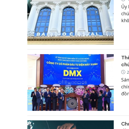
Ủy 
chú
khô
bị 
hàn
diệ
Thê
ch
2
Sán
chí
đồn
đồn
Chứ