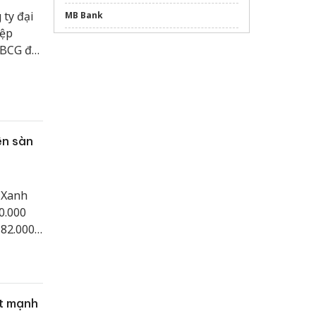
ty đại
MB Bank
iệp
Giải pháp
Dịch vụ thiết kế ngược
Uy tín
 BCG đã
dán phim cách nhiệt ô tô
ng bố
úc toàn
Tham khảo
dịch vụ SEO tổng thể
chuyên
nghiệp hiệu quả tại TPHCM
kí tự đặc biệt liên quân
ên sàn
Đặt hẹn sửa điện thoại tại
FASTCARE
giảm
thêm 10%
Sửa máy rửa bát bosch
 Xanh
0.000
 82.000
t mạnh