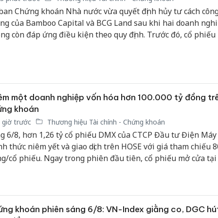
ban Chứng khoán Nhà nước vừa quyết định hủy tư cách công 
ng của Bamboo Capital và BCG Land sau khi hai doanh ngh
ng còn đáp ứng điều kiện theo quy định. Trước đó, cổ phiếu
hủy niêm yết bắt buộc, trong bối cảnh doanh nghiệp chậm cô
g loạt báo cáo tài chính và đang đối mặt quá trình tái cấu tr
n.
m một doanh nghiệp vốn hóa hơn 100.000 tỷ đồng tr
ứng khoán
 giờ trước
Thương hiệu Tài chính - Chứng khoán
g 6/8, hơn 1,26 tỷ cổ phiếu DMX của CTCP Đầu tư Điện Máy
nh thức niêm yết và giao dịch trên HOSE với giá tham chiếu 8
g/cổ phiếu. Ngay trong phiên đầu tiên, cổ phiếu mở cửa tại
g/cổ phiếu, tăng 2,5% so với mức tham chiếu.
ng khoán phiên sáng 6/8: VN-Index giằng co, DGC hú