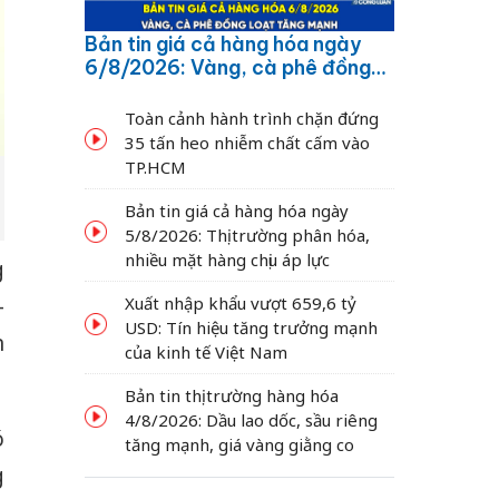
Bản tin giá cả hàng hóa ngày
6/8/2026: Vàng, cà phê đồng
loạt tăng mạnh
Toàn cảnh hành trình chặn đứng
35 tấn heo nhiễm chất cấm vào
TP.HCM
Bản tin giá cả hàng hóa ngày
5/8/2026: Thị trường phân hóa,
nhiều mặt hàng chịu áp lực
g
–
Xuất nhập khẩu vượt 659,6 tỷ
USD: Tín hiệu tăng trưởng mạnh
n
của kinh tế Việt Nam
Bản tin thị trường hàng hóa
4/8/2026: Dầu lao dốc, sầu riêng
ó
tăng mạnh, giá vàng giằng co
g