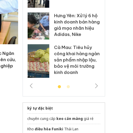
 sào giả
bá
Hưng Yên: Xử lý 6 hộ
óa: Tìm bị
Th
kinh doanh bán hàng
g vụ án buôn
hạ
giả mạo nhãn hiệu
h sữa
bá
Adidas, Nike
 giả
Mo
Cà Mau: Tiêu hủy
g: Đối tượng
An
c Ngân
công khai hàng ngàn
 đường dây
ch
̂n cứu,
sản phẩm nhập lậu,
 giả tại Phú
bá
 nghiệp
bảo vệ môi trường
 đầu thú
Qu
kinh doanh
ký tự đặc biệt
chuyên cung cấp
keo cán màng
giá rẻ
Kho
điều hòa Funiki
Thái Lan