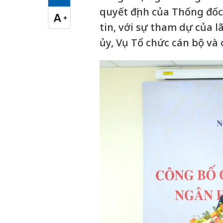
Cỡ chữ vừa
quyết định của Thống đốc
A
+
Cỡ chữ lớn
tin, với sự tham dự của 
ủy, Vụ Tổ chức cán bộ và c