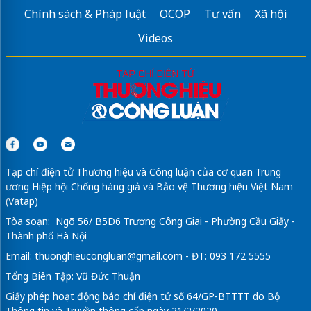
Chính sách & Pháp luật
OCOP
Tư vấn
Xã hội
Videos
Tạp chí điện tử Thương hiệu và Công luận của cơ quan Trung
ương Hiệp hội Chống hàng giả và Bảo vệ Thương hiệu Việt Nam
(Vatap)
Tòa soạn: Ngõ 56/ B5D6 Trương Công Giai - Phường Cầu Giấy -
Thành phố Hà Nội
Email:
thuonghieucongluan@gmail.com
- ĐT: 093 172 5555
Tổng Biên Tập: Vũ Đức Thuận
Giấy phép hoạt động báo chí điện tử số 64/GP-BTTTT do Bộ
Thông tin và Truyền thông cấp ngày 21/2/2020.