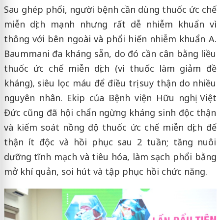
Sau ghép phổi, người bệnh cần dùng thuốc ức chế
miễn dịch mạnh nhưng rất dễ nhiễm khuẩn vì
thông với bên ngoài và phổi hiến nhiễm khuẩn A.
Baummani đa kháng sẵn, do đó cần cân bằng liều
thuốc ức chế miễn dịch (vì thuốc làm giảm đề
kháng), siêu lọc máu để điều trị suy thận do nhiều
nguyên nhân. Ekip của Bệnh viện Hữu nghị Việt
Đức cũng đã hội chẩn ngừng kháng sinh độc thận
và kiểm soát nồng độ thuốc ức chế miễn dịch để
thận ít độc và hồi phục sau 2 tuần; tăng nuôi
dưỡng tĩnh mạch và tiêu hóa, làm sạch phổi bằng
mở khí quản, soi hút và tập phục hồi chức năng.