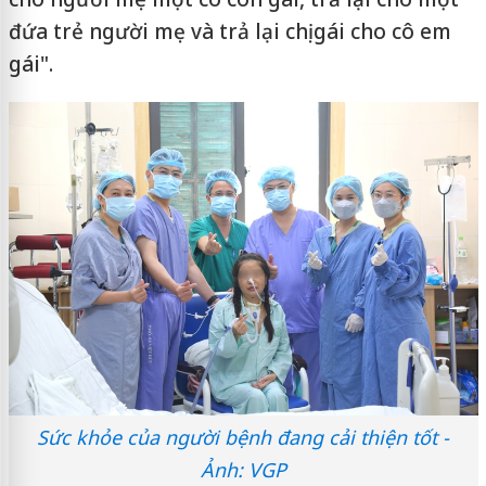
đứa trẻ người mẹ và trả lại chị gái cho cô em
gái".
Sức khỏe của người bệnh đang cải thiện tốt -
Ảnh: VGP