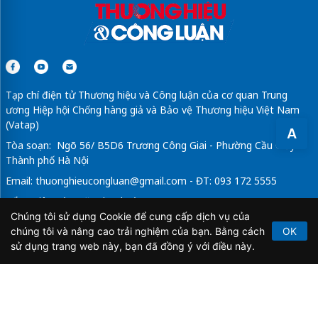
Tạp chí điện tử Thương hiệu và Công luận của cơ quan Trung
ương Hiệp hội Chống hàng giả và Bảo vệ Thương hiệu Việt Nam
(Vatap)
A
Tòa soạn: Ngõ 56/ B5D6 Trương Công Giai - Phường Cầu Giấy -
Thành phố Hà Nội
Email:
thuonghieucongluan@gmail.com
- ĐT: 093 172 5555
Tổng Biên Tập: Vũ Đức Thuận
Chúng tôi sử dụng Cookie để cung cấp dịch vụ của
Giấy phép hoạt động báo chí điện tử số 64/GP-BTTTT do Bộ
chúng tôi và nâng cao trải nghiệm của bạn. Bằng cách
OK
Thông tin và Truyền thông cấp ngày 21/2/2020.
sử dụng trang web này, bạn đã đồng ý với điều này.
Copyright © 2026
TẠP CHÍ THƯƠNG HIỆU & CÔNG