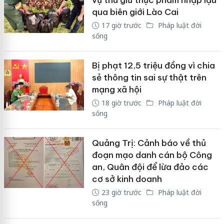
vụ thu giữ thực phẩm nhập lậu
qua biên giới Lào Cai
17 giờ trước
Pháp luật đời
sống
Bị phạt 12,5 triệu đồng vì chia
sẻ thông tin sai sự thật trên
mạng xã hội
18 giờ trước
Pháp luật đời
sống
Quảng Trị: Cảnh báo về thủ
đoạn mạo danh cán bộ Công
an, Quân đội để lừa đảo các
cơ sở kinh doanh
23 giờ trước
Pháp luật đời
sống