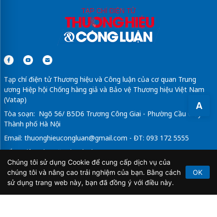
Tạp chí điện tử Thương hiệu và Công luận của cơ quan Trung
ương Hiệp hội Chống hàng giả và Bảo vệ Thương hiệu Việt Nam
(Vatap)
A
Tòa soạn: Ngõ 56/ B5D6 Trương Công Giai - Phường Cầu Giấy -
Thành phố Hà Nội
Email:
thuonghieucongluan@gmail.com
- ĐT: 093 172 5555
Tổng Biên Tập: Vũ Đức Thuận
Chúng tôi sử dụng Cookie để cung cấp dịch vụ của
Giấy phép hoạt động báo chí điện tử số 64/GP-BTTTT do Bộ
chúng tôi và nâng cao trải nghiệm của bạn. Bằng cách
OK
Thông tin và Truyền thông cấp ngày 21/2/2020.
sử dụng trang web này, bạn đã đồng ý với điều này.