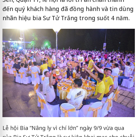
đến quý khách hàng đã đồng hành và tin dùng
nhãn hiệu bia Sư Tử Trắng trong suốt 4 năm.
Lễ hội Bia “Nâng ly vì chí lớn” ngày 9/9 vừa qua
của Bia Sư Tử Trắng là sự kiện khai mạc cho chuỗi