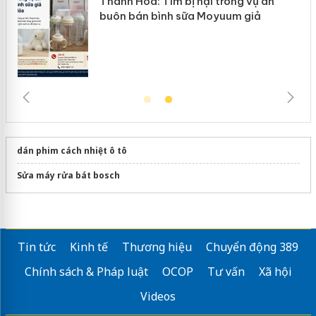
n
Thanh Hóa: Tìm bị hại trong vụ án
ke
buôn bán bình sữa Moyuum giả
dán phim cách nhiệt ô tô
Sửa máy rửa bát bosch
Tin tức
Kinh tế
Thương hiệu
Chuyển động 389
Chính sách & Pháp luật
OCOP
Tư vấn
Xã hội
Videos