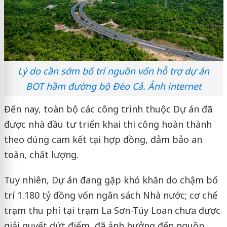
Lý do cần sớm bố trí nguồn vốn hỗ trợ dự án
BOT hầm đường bộ Đèo Cả. Ảnh internet
Đến nay, toàn bộ các công trình thuộc Dự án đã
được nhà đầu tư triển khai thi công hoàn thành
theo đúng cam kết tại hợp đồng, đảm bảo an
toàn, chất lượng.
Tuy nhiên, Dự án đang gặp khó khăn do chậm bố
trí 1.180 tỷ đồng vốn ngân sách Nhà nước; cơ chế
trạm thu phí tại trạm La Sơn-Túy Loan chưa được
giải quyết dứt điểm, đã ảnh hưởng đến nguồn