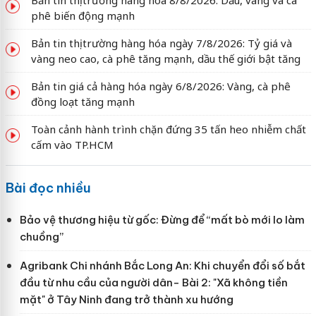
Bản tin thị trường hàng hóa 8/8/2026: Dầu, vàng và cà
phê biến động mạnh
Bản tin thị trường hàng hóa ngày 7/8/2026: Tỷ giá và
vàng neo cao, cà phê tăng mạnh, dầu thế giới bật tăng
Bản tin giá cả hàng hóa ngày 6/8/2026: Vàng, cà phê
đồng loạt tăng mạnh
Toàn cảnh hành trình chặn đứng 35 tấn heo nhiễm chất
cấm vào TP.HCM
Bài đọc nhiều
Bảo vệ thương hiệu từ gốc: Đừng để “mất bò mới lo làm
chuồng”
Agribank Chi nhánh Bắc Long An: Khi chuyển đổi số bắt
đầu từ nhu cầu của người dân- Bài 2: "Xã không tiền
mặt" ở Tây Ninh đang trở thành xu hướng