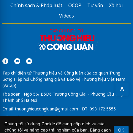
Chính sách & Pháp luật
OCOP
Tư vấn
Xã hội
Videos
Tạp chí điện tử Thương hiệu và Công luận của cơ quan Trung
ương Hiệp hội Chống hàng giả và Bảo vệ Thương hiệu Việt Nam
(Vatap)
A
Tòa soạn: Ngõ 56/ B5D6 Trương Công Giai - Phường Cầu Giấy -
Thành phố Hà Nội
Email:
thuonghieucongluan@gmail.com
- ĐT: 093 172 5555
Tổng Biên Tập: Vũ Đức Thuận
Chúng tôi sử dụng Cookie để cung cấp dịch vụ của
Giấy phép hoạt động báo chí điện tử số 64/GP-BTTTT do Bộ
chúng tôi và nâng cao trải nghiệm của bạn. Bằng cách
OK
Thông tin và Truyền thông cấp ngày 21/2/2020.