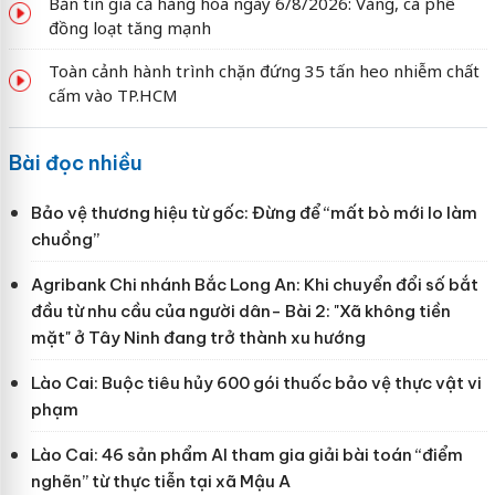
Bản tin giá cả hàng hóa ngày 6/8/2026: Vàng, cà phê
đồng loạt tăng mạnh
Toàn cảnh hành trình chặn đứng 35 tấn heo nhiễm chất
cấm vào TP.HCM
Bài đọc nhiều
Bảo vệ thương hiệu từ gốc: Đừng để “mất bò mới lo làm
chuồng”
Agribank Chi nhánh Bắc Long An: Khi chuyển đổi số bắt
đầu từ nhu cầu của người dân- Bài 2: "Xã không tiền
mặt" ở Tây Ninh đang trở thành xu hướng
Lào Cai: Buộc tiêu hủy 600 gói thuốc bảo vệ thực vật vi
phạm
Lào Cai: 46 sản phẩm AI tham gia giải bài toán “điểm
nghẽn” từ thực tiễn tại xã Mậu A