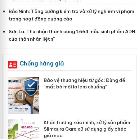
Bắc Ninh: Tăng cường kiểm tra và xử lý nghiêm vi phạm
trong hoạt động quảng cáo
Sơn La: Thu nhận thành công 1.664 mẫu sinh phẩm ADN
của thân nhân liệt sĩ
Chống hàng giả
àng
Bảo vệ thương hiệu từ gốc: Đừng để
“mất bò mới lo làm chuồng”
ản
Khẩn trương xác minh, xử lý sản phẩm
 án
Slimaura Care x3 sử dụng giấy phép
giả mạo