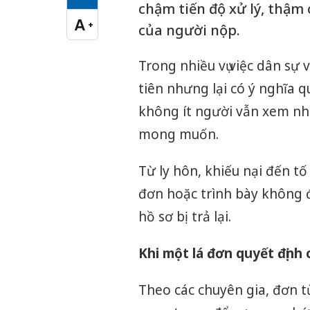
Cỡ chữ vừa
chậm tiến độ xử lý, thậm
A
+
của người nộp.
Cỡ chữ lớn
Trong nhiều vụ việc dân sự 
tiên nhưng lại có ý nghĩa q
không ít người vẫn xem n
mong muốn.
Từ ly hôn, khiếu nại đến tố
đơn hoặc trình bày không 
hồ sơ bị trả lại.
Khi một lá đơn quyết định 
Theo các chuyên gia, đơn t