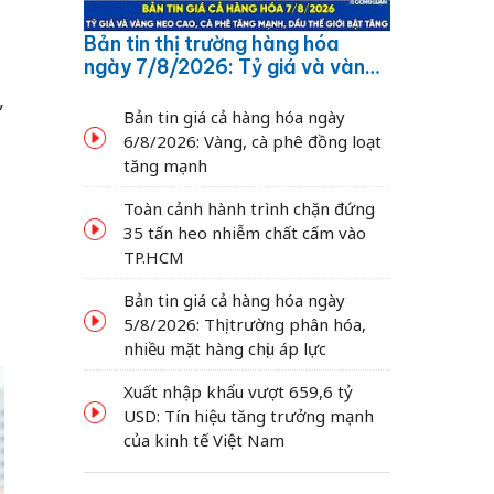
Bản tin thị trường hàng hóa
i
ngày 7/8/2026: Tỷ giá và vàng
neo cao, cà phê tăng mạnh,
,
dầu thế giới bật tăng
Bản tin giá cả hàng hóa ngày
6/8/2026: Vàng, cà phê đồng loạt
tăng mạnh
Toàn cảnh hành trình chặn đứng
35 tấn heo nhiễm chất cấm vào
TP.HCM
Bản tin giá cả hàng hóa ngày
5/8/2026: Thị trường phân hóa,
nhiều mặt hàng chịu áp lực
Xuất nhập khẩu vượt 659,6 tỷ
USD: Tín hiệu tăng trưởng mạnh
của kinh tế Việt Nam