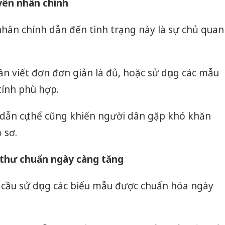
yên nhân chính
Thanh H
hại tron
ân chính dẫn đến tình trạng này là sự chủ quan
bán bìn
Moyuum
An Gian
ần viết đơn đơn giản là đủ, hoặc sử dụng các mẫu
chủ mưu
tính phù hợp.
bán hàng
Quốc ra
 dẫn cụ thể cũng khiến người dân gặp khó khăn
 sơ.
 thư chuẩn ngày càng tăng
 cầu sử dụng các biểu mẫu được chuẩn hóa ngày