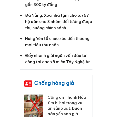
gần 300 tỷ đồng
Đà Nẵng: Xóa nhà tạm cho 5.757
hộ dân cho 3 nhóm đối tượng được
thụ hưởng chính sách
Hưng Yên tổ chức xúc tiến thương
mại tiêu thụ nhãn
Đẩy nhanh giải ngân vốn đầu tư
công tại các xã miền Tây Nghệ An
Chống hàng giả
 Thanh Hóa
Lào Cai xử lý 83 vụ vi
Cô
ại trong vụ
phạm thương mại
tìm
xuất, buôn
trong tháng 7
án
 sào giả
bá