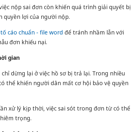
iệc nộp sai đơn còn khiến quá trình giải quyết bị
 quyền lợi của người nộp.
ố cáo chuẩn - file word
để tránh nhầm lẫn với
ẫu đơn khiếu nại.
ời gian
hỉ dừng lại ở việc hồ sơ bị trả lại. Trong nhiều
có thể khiến người dân mất cơ hội bảo vệ quyền
 cần xử lý kịp thời, việc sai sót trong đơn từ có thể
Công an
tìm bị h
hiêm trọng.
án sản 
bán yến