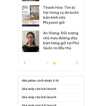
Hưng Yên: Xử lý 6 hộ
óa: Tìm bị
Th
kinh doanh bán hàng
g vụ án buôn
hạ
giả mạo nhãn hiệu
h sữa
bá
Adidas, Nike
 giả
Mo
Cà Mau: Tiêu hủy
g: Đối tượng
An
công khai hàng ngàn
 đường dây
ch
sản phẩm nhập lậu,
 giả tại Phú
bá
bảo vệ môi trường
 đầu thú
Qu
kinh doanh
dán phim cách nhiệt ô tô
Sửa máy rửa bát bosch
Sửa máy rửa bát bosch
Sửa máy rửa bát bosch