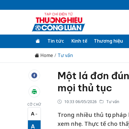
Tin tức
Kinh tế
Thương hiệu
Home
Tư vấn
Một lá đơn đún
mọi thủ tục
10:33 06/05/2026
Tư vấn
CỠ CHỮ
A
Trong nhiều thủ tục pháp
−
Cỡ chữ nhỏ
xem nhẹ. Thực tế cho thấy
A