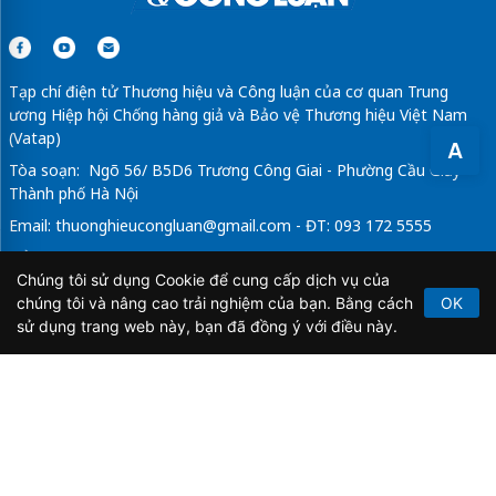
Tạp chí điện tử Thương hiệu và Công luận của cơ quan Trung
ương Hiệp hội Chống hàng giả và Bảo vệ Thương hiệu Việt Nam
(Vatap)
A
Tòa soạn: Ngõ 56/ B5D6 Trương Công Giai - Phường Cầu Giấy -
Thành phố Hà Nội
Email:
thuonghieucongluan@gmail.com
- ĐT: 093 172 5555
Tổng Biên Tập: Vũ Đức Thuận
Chúng tôi sử dụng Cookie để cung cấp dịch vụ của
Giấy phép hoạt động báo chí điện tử số 64/GP-BTTTT do Bộ
chúng tôi và nâng cao trải nghiệm của bạn. Bằng cách
OK
Thông tin và Truyền thông cấp ngày 21/2/2020.
sử dụng trang web này, bạn đã đồng ý với điều này.
Copyright © 2026
TẠP CHÍ THƯƠNG HIỆU & CÔNG
LUẬN
. All Rights Reserved.
Bản quyền thuộc Tạp chí Thương hiệu và Công luận. Cấm