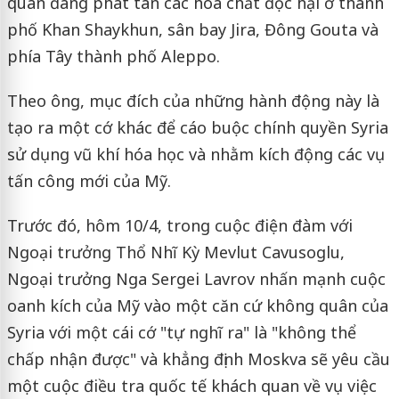
quân đang phát tán các hóa chất độc hại ở thành
phố Khan Shaykhun, sân bay Jira, Đông Gouta và
phía Tây thành phố Aleppo.
Theo ông, mục đích của những hành động này là
tạo ra một cớ khác để cáo buộc chính quyền Syria
sử dụng vũ khí hóa học và nhằm kích động các vụ
tấn công mới của Mỹ.
Trước đó, hôm 10/4, trong cuộc điện đàm với
Ngoại trưởng Thổ Nhĩ Kỳ Mevlut Cavusoglu,
Ngoại trưởng Nga Sergei Lavrov nhấn mạnh cuộc
oanh kích của Mỹ vào một căn cứ không quân của
Syria với một cái cớ "tự nghĩ ra" là "không thể
chấp nhận được" và khẳng định Moskva sẽ yêu cầu
một cuộc điều tra quốc tế khách quan về vụ việc