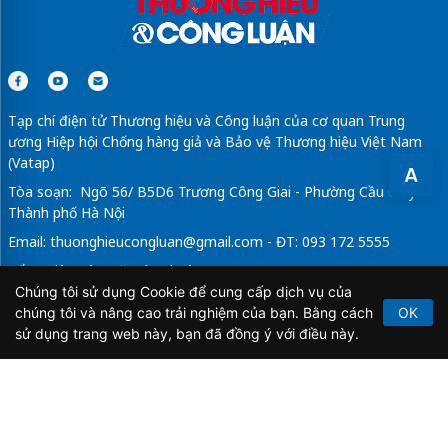
Tạp chí điện tử Thương hiệu và Công luận của cơ quan Trung
ương Hiệp hội Chống hàng giả và Bảo vệ Thương hiệu Việt Nam
(Vatap)
A
Tòa soạn: Ngõ 56/ B5D6 Trương Công Giai - Phường Cầu Giấy -
Thành phố Hà Nội
Email:
thuonghieucongluan@gmail.com
- ĐT: 093 172 5555
Tổng Biên Tập: Vũ Đức Thuận
Chúng tôi sử dụng Cookie để cung cấp dịch vụ của
Giấy phép hoạt động báo chí điện tử số 64/GP-BTTTT do Bộ
chúng tôi và nâng cao trải nghiệm của bạn. Bằng cách
OK
Thông tin và Truyền thông cấp ngày 21/2/2020.
sử dụng trang web này, bạn đã đồng ý với điều này.
Copyright © 2026
TẠP CHÍ THƯƠNG HIỆU & CÔNG
LUẬN
. All Rights Reserved.