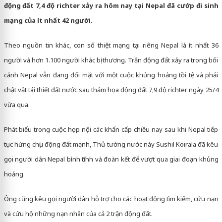
động đất 7,4 độ richter xảy ra hôm nay tại Nepal đã cướp đi sinh
mạng của ít nhất 42 người.
Theo nguồn tin khác, con số thiệt mạng tại riêng Nepal là ít nhất 36
người và hơn 1.100 người khác bị thương. Trận động đất xảy ra trong bối
cảnh Nepal vẫn đang đối mặt với một cuộc khủng hoảng tồi tệ và phải
chật vật tái thiết đất nước sau thảm họa động đất 7,9 độ richter ngày 25/4
vừa qua.
Phát biểu trong cuộc họp nội các khẩn cấp chiều nay sau khi Nepal tiếp
tục hứng chịu động đất mạnh, Thủ tướng nước này Sushil Koirala đã kêu
gọi người dân Nepal bình tĩnh và đoàn kết để vượt qua giai đoạn khủng
hoảng.
Ông cũng kêu gọi người dân hỗ trợ cho các hoạt động tìm kiếm, cứu nạn
và cứu hộ những nạn nhân của cả 2 trận động đất.