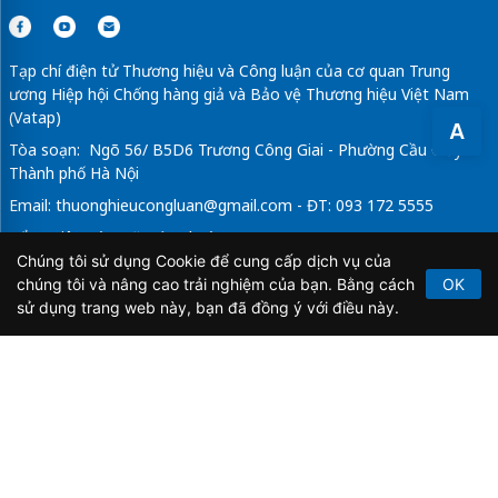
Tạp chí điện tử Thương hiệu và Công luận của cơ quan Trung
ương Hiệp hội Chống hàng giả và Bảo vệ Thương hiệu Việt Nam
(Vatap)
A
Tòa soạn: Ngõ 56/ B5D6 Trương Công Giai - Phường Cầu Giấy -
Thành phố Hà Nội
Email:
thuonghieucongluan@gmail.com
- ĐT: 093 172 5555
Tổng Biên Tập: Vũ Đức Thuận
Chúng tôi sử dụng Cookie để cung cấp dịch vụ của
Giấy phép hoạt động báo chí điện tử số 64/GP-BTTTT do Bộ
chúng tôi và nâng cao trải nghiệm của bạn. Bằng cách
OK
Thông tin và Truyền thông cấp ngày 21/2/2020.
sử dụng trang web này, bạn đã đồng ý với điều này.
Copyright © 2026
TẠP CHÍ THƯƠNG HIỆU & CÔNG
LUẬN
. All Rights Reserved.
Bản quyền thuộc Tạp chí Thương hiệu và Công luận. Cấm
sao chép dưới mọi hình thức nếu không có sự chấp thuận