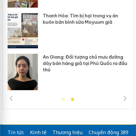
n
Thanh Hóa: Tìm bị hại trong vụ án
ke
buôn bán bình sữa Moyuum giả
An Giang: Đối tượng chủ mưu đường
ôi
dây bán hàng giả tại Phú Quốc ra đầu
thú
Tin tức
Kinh tế
Thương hiệu
Chuyển động 389