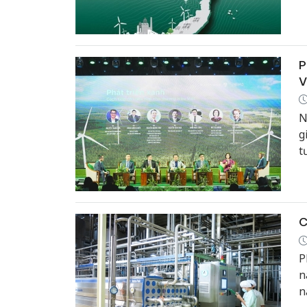
P
V
N
g
t
“
C
P
n
n