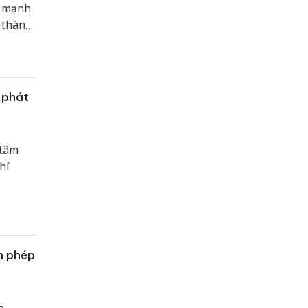
n mạnh
 thành
 mối
 phát
 tâm
hí
h phép