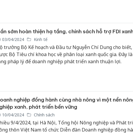
ác doanh nghiệp Việt Nam đang còn rất nhiều vấn đề đáng l
Cà Mau:
công kh
ngàn sả
ần sớm hoàn thiện hạ tầng, chính sách hỗ trợ FDI xan
nhập lậu
03/04/2024
Kinh tế
môi trườ
ộ trưởng Bộ Kế hoạch và Đầu tư Nguyễn Chí Dung cho biết, 
doanh
ược Bộ Tiêu chí khoa học về phân loại xanh quốc gia. Đây l
ang pháp lý để doanh nghiệp phát triển xanh thuận lợi.
Công an
tìm bị hạ
án sản x
bán yến 
Thanh Hó
oanh nghiệp đồng hành cùng nhà nông vì một nền nôn
hại tron
buôn bán
ghiệp xanh, phát triển bền vững
Moyuum 
10/04/2024
Chính sách
hiều 9/4/2024, tại Hà Nội, Tổng hội Nông nghiệp và Phát tr
ông thôn Việt Nam tổ chức Diễn đàn Doanh nghiệp đồng h