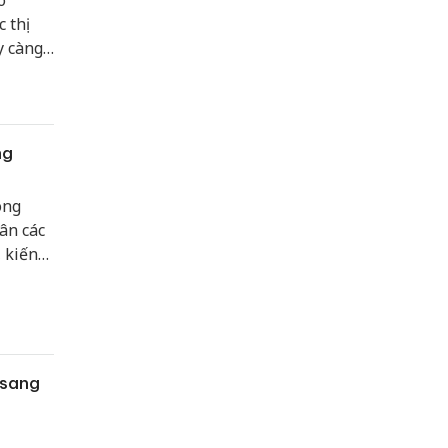
o
 thị
y càng
ng
òng
ân các
 kiến
ểu Đảng
 tâm
nước
 giàu
 sang