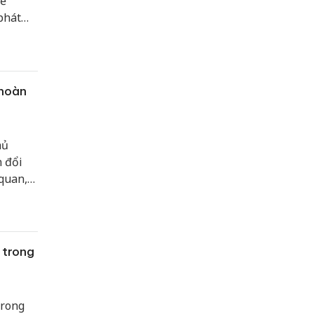
đề
phát
doanh
 hoàn
hủ
 đổi
 quan,
à Việt
hế cạnh
 trong
trong