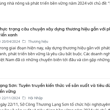
ùng nhà nông và phát triển bền vững năm 2024 với chủ đề: 
ghiệp vì một nền nông nghiệp xanh, bền vững, thích ứng vớ
ổi khí hậu”...
hực trạng câu chuyện xây dựng thương hiệu gắn với p
riển xanh
20/04/2024
Thương hiệu
rong giai đoạn hiện nay, xây dựng thương hiệu gắn với phát
anh, phát triển bền vững là yêu cầu bắt buộc. Các doanh ng
iệt Nam đã có những chuyển biến tới đâu và còn gặp những
hăn gì cần được hỗ trợ tháo gỡ? Ông Lại Tiến Mạnh - Giám 
ông ty Cổ phần Mibrand Việt Nam (công ty cung cấp dich vụ
ây dựng thương hiệu và Nghiên cứu thị trường) sẽ chia sẻ c
ọc xung quanh câu chuyện này.
ạng Sơn: Tuyên truyền kiến thức về sản xuất và tiêu d
ền vững
22/11/2024
Hội Nhập
gày 22/11, Sở Công Thương Lạng Sơn tổ chức hội nghị tuyê