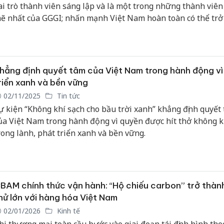
ai trò thành viên sáng lập và là một trong những thành viê
ẽ nhất của GGGI; nhấn mạnh Việt Nam hoàn toàn có thể trở
hành viên chủ chốt, cốt lõi của GGGI và GGGI mong muốn có
uan hệ đối tác ngày càng mạnh mẽ hơn với Việt Nam.
hẳng định quyết tâm của Việt Nam trong hành động vì
riển xanh và bền vững
02/11/2025
Tin tức
ự kiện “Không khí sạch cho bầu trời xanh” khẳng định quyết
ủa Việt Nam trong hành động vì quyền được hít thở không k
rong lành, phát triển xanh và bền vững.
BAM chính thức vận hành: “Hộ chiếu carbon” trở thàn
hử lớn với hàng hóa Việt Nam
02/01/2026
Kinh tế