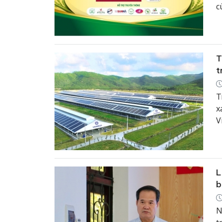
c
n
đ
T
t
T
x
V
k
C
x
đ
L
b
N