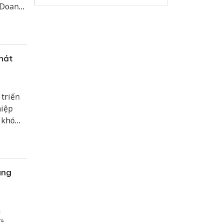
“Doanh
i biến
hát
 triển
hiệp
 khó
đốc
 Tư vấn
ùng bạn
ùng
n