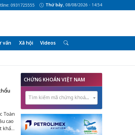
Thứ bảy
, 08/08/2026 - 14:54
tline: 0931725555
 vấn
Xã hội
Videos
CHỨNG KHOÁN VIỆT NAM
khẩu
Tìm kiếm mã chứng khoán...
ác Toàn
ầu cao
t khẩu