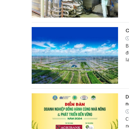
c
C
B
đ
l
D
n
C
n