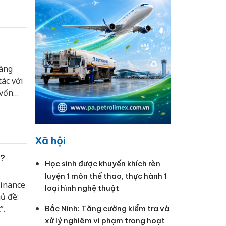
hàng
ác với
 vốn
Xã hội
3?
Học sinh được khuyến khích rèn
luyện 1 môn thể thao, thực hành 1
Finance
loại hình nghệ thuật
ủ đề:
”.
Bắc Ninh: Tăng cường kiểm tra và
xử lý nghiêm vi phạm trong hoạt