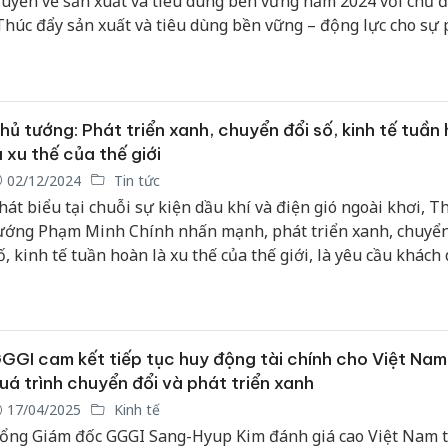
ruyền về sản xuất và tiêu dùng bền vững năm 2024 với chủ 
Thúc đẩy sản xuất và tiêu dùng bền vững – động lực cho sự 
riển xanh”. Hội nghị có sự góp mặt của 60 đại biểu đại diện 
ghiệp sản xuất, kinh doanh trên địa bàn tỉnh Lạng Sơn.
hủ tướng: Phát triển xanh, chuyển đổi số, kinh tế tuần
à xu thế của thế giới
02/12/2024
Tin tức
hát biểu tại chuỗi sự kiện dầu khí và điện gió ngoài khơi, T
ướng Phạm Minh Chính nhấn mạnh, phát triển xanh, chuyển
ố, kinh tế tuần hoàn là xu thế của thế giới, là yêu cầu khách
ựa chọn chiến lược, ưu tiên hàng đầu. Đây cũng là lĩnh vực m
am cũng có nhiều tiềm năng khác biệt, cơ hội nổi trội, lợi t
ranh.
GGI cam kết tiếp tục huy động tài chính cho Việt Nam
uá trình chuyển đổi và phát triển xanh
17/04/2025
Kinh tế
ổng Giám đốc GGGI Sang-Hyup Kim đánh giá cao Việt Nam 