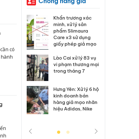
Chống hàng giả
ưu tâm.
 Tiêu hủy
Khẩn trương xác
Cà M
ai hàng
minh, xử lý sản
công
n phẩm
phẩm Slimaura
ngàn
h
, bảo vệ
Care x3 sử dụng
nhập 
ng kinh
giấy phép giả mạo
môi t
cần có
doan
à hành
Lào Cai xử lý 83 vụ
 Thanh Hóa
vi phạm thương mại
Công
i trong vụ
trong tháng 7
tìm b
uất, buôn
án sả
sào giả
bán y
Hưng Yên: Xử lý 6 hộ
kinh doanh bán
a: Tìm bị
Than
hàng giả mạo nhãn
g
g vụ án
hại t
hiệu Adidas, Nike
 bình sữa
buôn
giả
Moyu
iển
ành