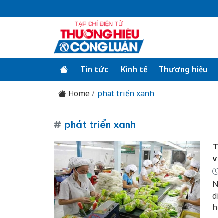
Tin tức
Kinh tế
Thương hiệu
Home
phát triển xanh
#
phát triển xanh
T
v
N
d
h