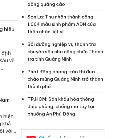
động quảng cáo
Sơn La: Thu nhận thành công
1.664 mẫu sinh phẩm ADN của
g hiệu
thân nhân liệt sĩ
Bồi dưỡng nghiệp vụ thanh tra
chuyên sâu cho công chức Thanh
 định
tra tỉnh Quảng Ninh
sâu về
Phát động phong trào thi đua
chào mừng Quảng Ninh trở thành
thành phố
TP.HCM: Sân khấu hóa thông
 Nam
điệp phòng, chống ma túy tại
phường An Phú Đông
n hiện
g khả
ối với