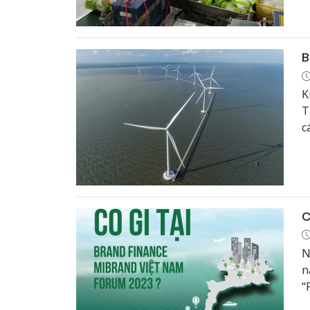
v
B
K
T
c
x
C
N
n
“