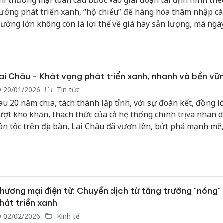
hi thương mại toàn cầu bước vào giai đoạn tái định hình the
ướng phát triển xanh, “hộ chiếu” để hàng hóa thâm nhập các
rường lớn không còn là lợi thế về giá hay sản lượng, mà ngà
ắn chặt với dấu chân carbon trong suốt vòng đời sản phẩm.
ai Châu - Khát vọng phát triển xanh, nhanh và bền vữ
20/01/2026
Tin tức
au 20 năm chia, tách thành lập tỉnh, với sự đoàn kết, đồng l
ượt khó khăn, thách thức của cả hệ thống chính trị và nhân d
ân tộc trên địa bàn, Lai Châu đã vươn lên, bứt phá mạnh mẽ,
ạo nên diện mạo mới đầy khởi sắc. Nghị quyết Đại hội đại bi
ộ tỉnh lần thứ XV, nhiệm kỳ 2025-2030 đặt ra mục tiêu quyết
ưa Lai Châu phát triển xanh, nhanh và bền vững, cùng đất 
ước vào kỷ nguyên mới, kỷ nguyên phát triển hùng cường và
ạnh của dân tộc Việt Nam.
hương mại điện tử: Chuyển dịch từ tăng trưởng "nóng"
hát triển xanh
02/02/2026
Kinh tế