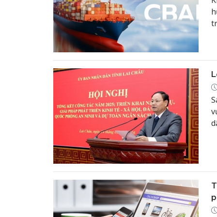
K
h
t
g
L
S
v
d
t
b
đ
b
m
T
p