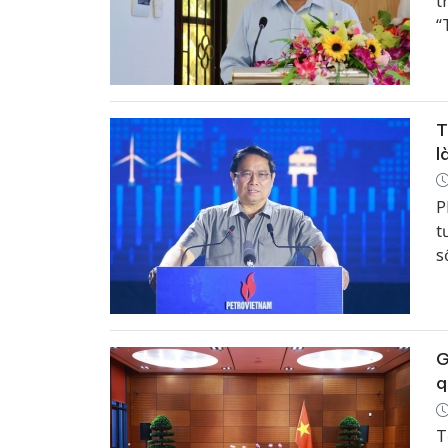
t
“
t
n
T
l
P
t
s
l
N
t
G
q
T