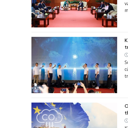
v
m
t
q
K
t
S
c
t
C
t