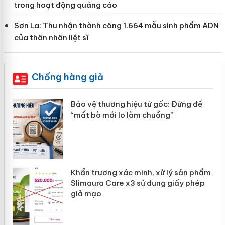
trong hoạt động quảng cáo
Sơn La: Thu nhận thành công 1.664 mẫu sinh phẩm ADN
của thân nhân liệt sĩ
Chống hàng giả
n
Bảo vệ thương hiệu từ gốc: Đừng để
ke
“mất bò mới lo làm chuồng”
Khẩn trương xác minh, xử lý sản phẩm
ôi
Slimaura Care x3 sử dụng giấy phép
giả mạo