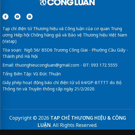
Tạp chí điện tử Thương hiệu và Công luận của cơ quan Trung
ương Hiệp hội Chống hàng giả và Bảo vệ Thương hiệu Việt Nam
(Vatap)
Tòa soạn: Ngõ 56/ B5D6 Trương Công Giai - Phường Cầu Giấy -
Thành phố Hà Nội
Email:
thuonghieucongluan@gmail.com
- ĐT: 093 172 5555
Tổng Biên Tập: Vũ Đức Thuận
Giấy phép hoạt động báo chí điện tử số 64/GP-BTTTT do Bộ
Thông tin và Truyền thông cấp ngày 21/2/2020.
Copyright © 2026
TẠP CHÍ THƯƠNG HIỆU & CÔNG
LUẬN
. All Rights Reserved.
Bản quyền thuộc Tạp chí Thương hiệu và Công luận. Cấm