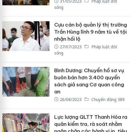
31/05/2023
Pháp luật đời
sống
Cựu cán bộ quản lý thị trường
Trần Hùng lĩnh 9 năm tù về tội
nhận hối lộ
27/07/2023
Pháp luật đời
sống
Bình Dương: Chuyển hồ sơ vụ
buôn bán hơn 3.400 quyển
sách giả sang Cơ quan công
an
26/08/2023
Chuyển động 389
Lực lượng QLTT Thanh Hóa ra
quân kiểm tra, rà soát nhằm
ngăn chặn các hành vi in, tiêu