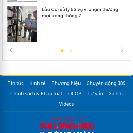
g
Lào Cai xử lý 83 vụ vi phạm thương
iả
mại trong tháng 7
Tin tức
Kinh tế
Thương hiệu
Chuyển động 389
Chính sách & Pháp luật
OCOP
Tư vấn
Xã hội
Videos