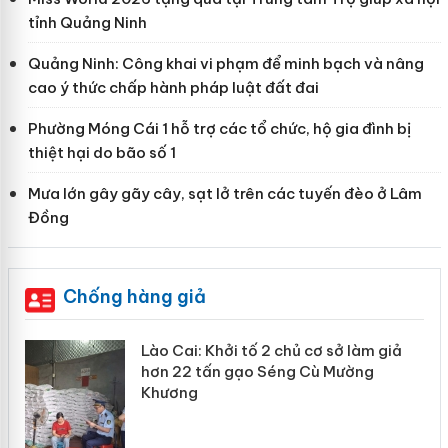
tỉnh Quảng Ninh
Quảng Ninh: Công khai vi phạm để minh bạch và nâng
cao ý thức chấp hành pháp luật đất đai
Phường Móng Cái 1 hỗ trợ các tổ chức, hộ gia đình bị
thiệt hại do bão số 1
Mưa lớn gây gãy cây, sạt lở trên các tuyến đèo ở Lâm
Đồng
Chống hàng giả
mại
Lào Cai: Khởi tố 2 chủ cơ sở làm giả
hơn 22 tấn gạo Séng Cù Mường
Khương
àng