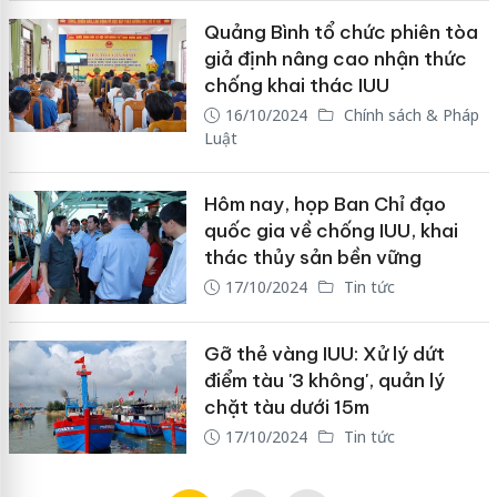
Quảng Bình tổ chức phiên tòa
giả định nâng cao nhận thức
chống khai thác IUU
16/10/2024
Chính sách & Pháp
Luật
Hôm nay, họp Ban Chỉ đạo
quốc gia về chống IUU, khai
thác thủy sản bền vững
17/10/2024
Tin tức
Gỡ thẻ vàng IUU: Xử lý dứt
điểm tàu '3 không', quản lý
chặt tàu dưới 15m
17/10/2024
Tin tức