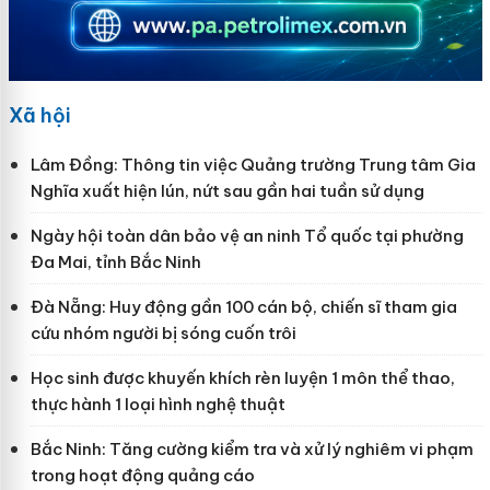
Xã hội
Lâm Đồng: Thông tin việc Quảng trường Trung tâm Gia
Nghĩa xuất hiện lún, nứt sau gần hai tuần sử dụng
Ngày hội toàn dân bảo vệ an ninh Tổ quốc tại phường
Đa Mai, tỉnh Bắc Ninh
Đà Nẵng: Huy động gần 100 cán bộ, chiến sĩ tham gia
cứu nhóm người bị sóng cuốn trôi
Học sinh được khuyến khích rèn luyện 1 môn thể thao,
thực hành 1 loại hình nghệ thuật
Bắc Ninh: Tăng cường kiểm tra và xử lý nghiêm vi phạm
trong hoạt động quảng cáo