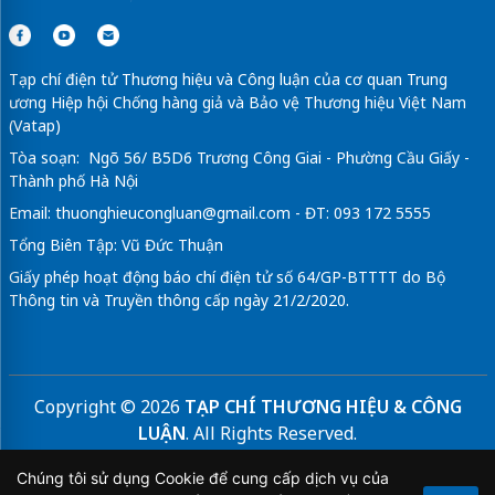
Tạp chí điện tử Thương hiệu và Công luận của cơ quan Trung
ương Hiệp hội Chống hàng giả và Bảo vệ Thương hiệu Việt Nam
(Vatap)
Tòa soạn: Ngõ 56/ B5D6 Trương Công Giai - Phường Cầu Giấy -
Thành phố Hà Nội
Email:
thuonghieucongluan@gmail.com
- ĐT: 093 172 5555
Tổng Biên Tập: Vũ Đức Thuận
Giấy phép hoạt động báo chí điện tử số 64/GP-BTTTT do Bộ
Thông tin và Truyền thông cấp ngày 21/2/2020.
Copyright © 2026
TẠP CHÍ THƯƠNG HIỆU & CÔNG
LUẬN
. All Rights Reserved.
Bản quyền thuộc Tạp chí Thương hiệu và Công luận. Cấm
Chúng tôi sử dụng Cookie để cung cấp dịch vụ của