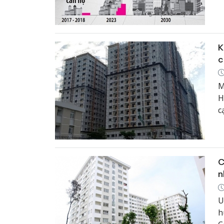
3
K
c
M
H
c
t
c
đ
k
C
n
U
h