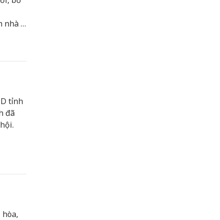
ổi, bổ
h nhà ở
D tỉnh
h đã
hội.
 hòa,