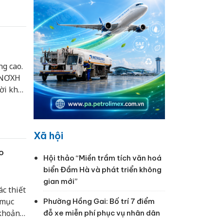
g cao.
n NƠXH
ời khó
Xã hội
o
Hội thảo “Miền trầm tích văn hoá
biển Đầm Hà và phát triển không
gian mới”
c thiết
 mục
Phường Hồng Gai: Bố trí 7 điểm
 khoảng
đỗ xe miễn phí phục vụ nhân dân