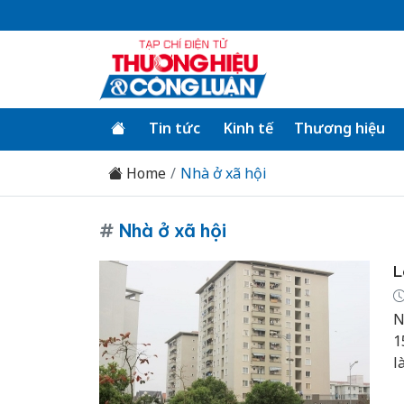
Tin tức
Kinh tế
Thương hiệu
Home
Nhà ở xã hội
#
Nhà ở xã hội
L
N
1
l
c