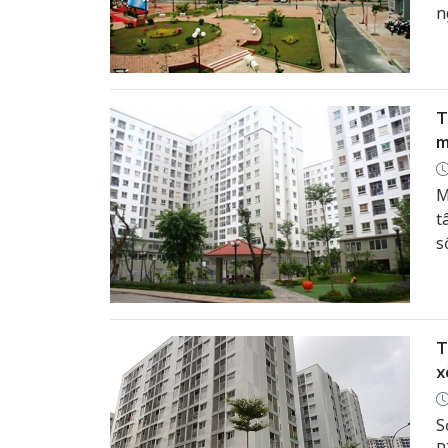
n
T
m
M
t
s
T
x
S