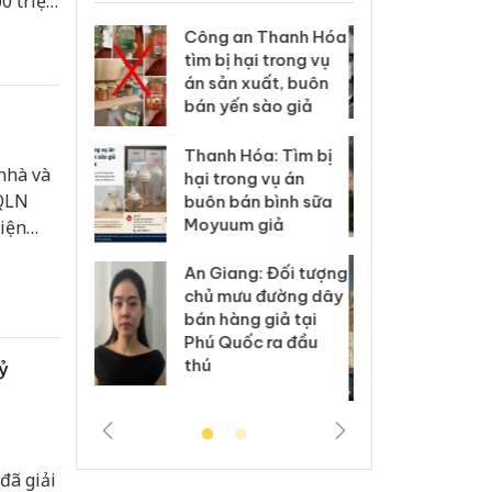
0 triệu
 Thanh Hóa
Lào Cai xử lý 83 vụ
Công
i trong vụ
vi phạm thương mại
tìm b
uất, buôn
trong tháng 7
án sả
sào giả
bán y
Hưng Yên: Xử lý 6 hộ
a: Tìm bị
Than
kinh doanh bán
nhà và
g vụ án
hại t
hàng giả mạo nhãn
/QLN
 bình sữa
buôn
hiệu Adidas, Nike
giả
Moyu
diện
ề
Cà Mau: Tiêu hủy
: Đối tượng
An Gi
công khai hàng
 đường dây
chủ 
ngàn sản phẩm
 giả tại
bán h
nhập lậu, bảo vệ
c ra đầu
Phú 
môi trường kinh
thú
ỷ
doanh
đã giải