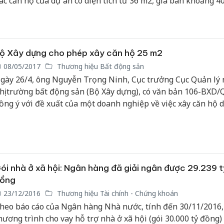
ác căn hộ của dự án có diện tích từ 36 m2, giá bán khoảng 40
ồng một căn.
Công an
tìm bị hạ
án sản x
bán yến 
ộ Xây dựng cho phép xây căn hộ 25 m2
08/05/2017
Thương hiệu Bất động sản
Thanh Hó
gày 26/4, ông Nguyễn Trọng Ninh, Cục trưởng Cục Quản lý 
hại tron
hị trường bất động sản (Bộ Xây dựng), có văn bản 106-BXD
buôn bán
Moyuum 
ồng ý với đề xuất của một doanh nghiệp về việc xây căn hộ 
ích 25 m2 cho đến khi bộ này ban hành quy chuẩn quốc gia v
An Giang
hung cư.
chủ mưu
bán hàng
Phú Quố
thú
ói nhà ở xã hội: Ngân hàng đã giải ngân được 29.239 t
ồng
23/12/2016
Thương hiệu Tài chính - Chứng khoán
heo báo cáo của Ngân hàng Nhà nước, tính đến 30/11/2016,
hương trình cho vay hỗ trợ nhà ở xã hội (gói 30.000 tỷ đồng) 