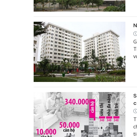
N
G
T
v
t
S
c
T
c
t