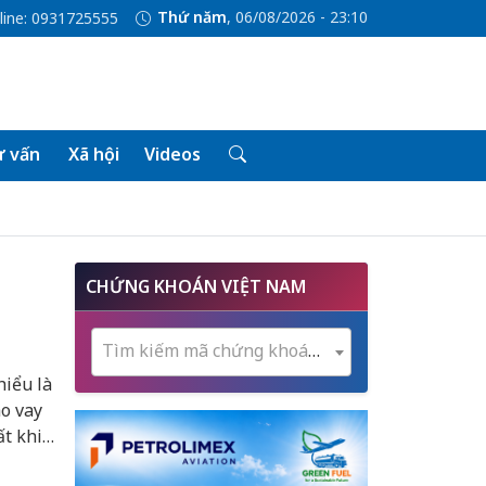
Thứ năm
, 06/08/2026 - 23:10
line: 0931725555
 vấn
Xã hội
Videos
CHỨNG KHOÁN VIỆT NAM
Tìm kiếm mã chứng khoán...
hiểu là
ho vay
ất khi