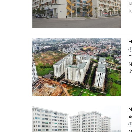
k
t
c
q
H
T
N
ứ
c
N
x