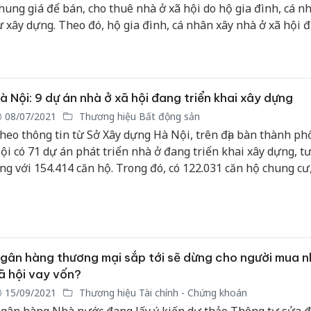
hung giá để bán, cho thuê nhà ở xã hội do hộ gia đình, cá n
ư xây dựng. Theo đó, hộ gia đình, cá nhân xây nhà ở xã hội đ
ho thuê tự xác định giá nhưng không được cao hơn mức giá t
uy định tại quyết định này... .
à Nội: 9 dự án nhà ở xã hội đang triển khai xây dựng
08/07/2021
Thương hiệu Bất động sản
heo thông tin từ Sở Xây dựng Hà Nội, trên địa bàn thành ph
ội có 71 dự án phát triển nhà ở đang triển khai xây dựng, t
ng với 154.414 căn hộ. Trong đó, có 122.031 căn hộ chung cư
ăn hộ thấp tầng.
gân hàng thương mại sắp tới sẽ dừng cho người mua n
ã hội vay vốn?
15/09/2021
Thương hiệu Tài chính - Chứng khoán