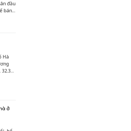
hân đầu
ể bán,
ối đa
ố Hà
ương
, 32.383
hà ở