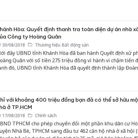
40.000 căn hộ giá từ 150 triệu đồng/căn.
hánh Hòa: Quyết định thanh tra toàn diện dự án nhà xã
ủa Công ty Hoàng Quân
30/08/2018
Thương hiệu Bất động sản
ới đây UBND tỉnh Khánh Hòa đã ban hành Quyết định xử ph
oàng Quân với số tiền 275 triệu đồng vì hành vi chậm tiến 
ạnh đó, UBND tỉnh Khánh Hòa đã quyết định thành lập Đoà
ra liên ngành kiểm tra toàn diện dự án này, trong đó có vấn 
ăn hộ chủ đầu tư thế chấp ngân hàng và 220 tỷ của người d
óng góp vào để cho chủ đầu tư thực hiện dự án và một số v
hác...
hỉ với khoảng 400 triệu đồng bạn đã có thể sở hữu m
hà ở TP.HCM
17/08/2018
Chính sách
BND TPHCM cho phép chuyển đổi một phần khu dân cư Hò
uyện Nhà Bè, TPHCM sang đầu tư 462 căn hộ nhà ở xã hội 