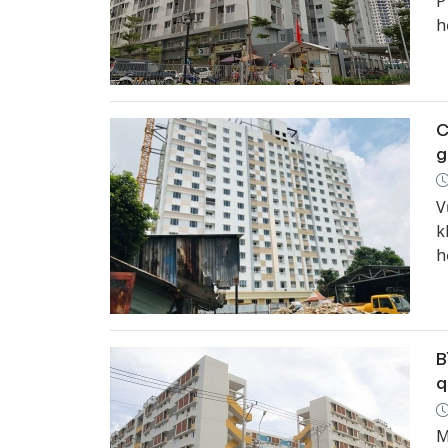
P
h
C
g
V
k
h
H
s
B
q
M