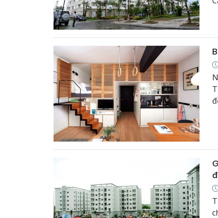
C
đ
B
N
T
đ
t
c
G
đ
T
c