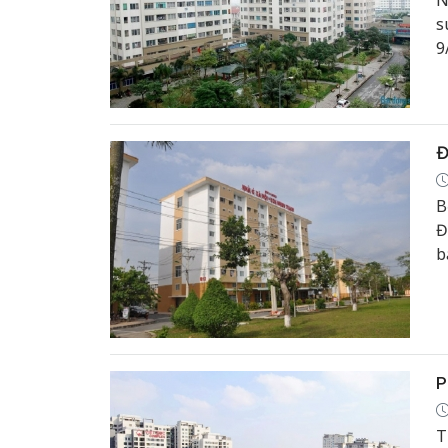
N
s
9
x
Đ
B
Đ
b
P
T