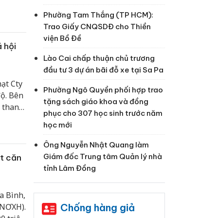
Phường Tam Thắng (TP HCM):
Trao Giấy CNQSDĐ cho Thiền
viện Bồ Đề
 hội
Lào Cai chấp thuận chủ trương
đầu tư 3 dự án bãi đỗ xe tại Sa Pa
ạt Cty
Phường Ngô Quyền phối hợp trao
độ. Bên
tặng sách giáo khoa và đồng
n thanh
phục cho 307 học sinh trước năm
đề 220
học mới
ân đã
ấn đề
Ông Nguyễn Nhật Quang làm
Giám đốc Trung tâm Quản lý nhà
ột căn
tỉnh Lâm Đồng
a Bình,
Chống hàng giả
(NƠXH).