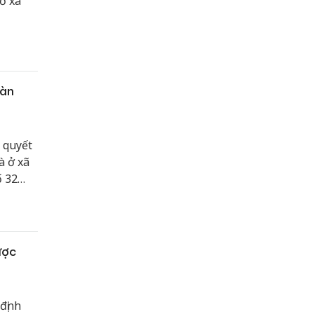
ở xã
bàn
 quyết
à ở xã
ố 32
t động
ược
định