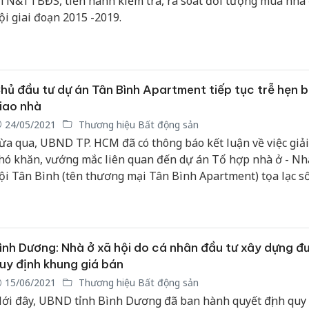
TN&TTBĐS, tiến hành kiểm tra, rà soát đối tượng mua nhà 
ội giai đoạn 2015 -2019.
hủ đầu tư dự án Tân Bình Apartment tiếp tục trễ hẹn 
iao nhà
24/05/2021
Thương hiệu Bất động sản
ừa qua, UBND TP. HCM đã có thông báo kết luận về việc giải
hó khăn, vướng mắc liên quan đến dự án Tổ hợp nhà ở - Nh
ội Tân Bình (tên thương mại Tân Bình Apartment) tọa lạc s
oàng Bật Đạt (P.15, Q.Tân Bình) do Công ty TNHH đầu tư bấ
ản Tân Bình làm chủ đầu tư.
ình Dương: Nhà ở xã hội do cá nhân đầu tư xây dựng đ
uy định khung giá bán
15/06/2021
Thương hiệu Bất động sản
ới đây, UBND tỉnh Bình Dương đã ban hành quyết định quy 