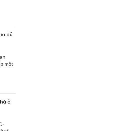
ưa đủ
uan
ợp một
nhà ở
D-