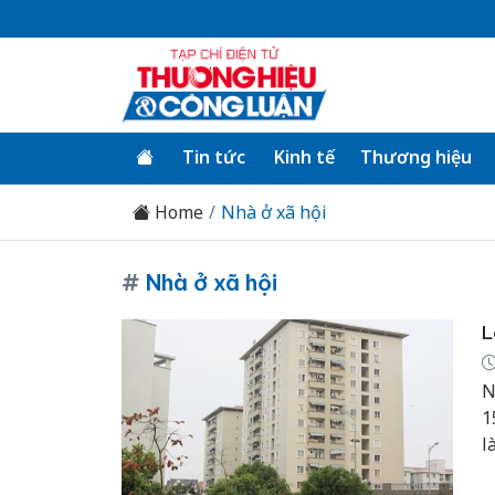
Tin tức
Kinh tế
Thương hiệu
Home
Nhà ở xã hội
#
Nhà ở xã hội
L
N
1
l
c