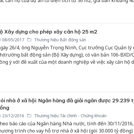
ác căn hộ của dự án có diện tích từ 36 m2, giá bán khoảng 40
ồng một căn.
Cà Mau:
công kh
ngàn sả
ộ Xây dựng cho phép xây căn hộ 25 m2
nhập lậu
08/05/2017
Thương hiệu Bất động sản
môi trườ
gày 26/4, ông Nguyễn Trọng Ninh, Cục trưởng Cục Quản lý 
doanh
hị trường bất động sản (Bộ Xây dựng), có văn bản 106-BXD
ồng ý với đề xuất của một doanh nghiệp về việc xây căn hộ 
Công an
tìm bị hạ
ích 25 m2 cho đến khi bộ này ban hành quy chuẩn quốc gia v
án sản x
hung cư.
bán yến 
Thanh Hó
ói nhà ở xã hội: Ngân hàng đã giải ngân được 29.239 t
hại tron
buôn bán
ồng
Moyuum 
23/12/2016
Thương hiệu Tài chính - Chứng khoán
heo báo cáo của Ngân hàng Nhà nước, tính đến 30/11/2016,
hương trình cho vay hỗ trợ nhà ở xã hội (gói 30.000 tỷ đồng) 