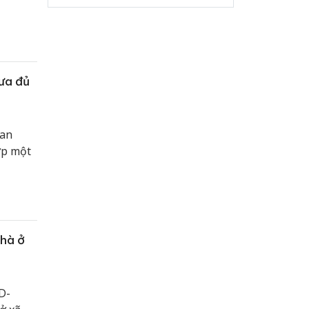
ưa đủ
uan
ợp một
nhà ở
D-