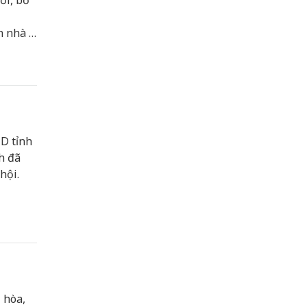
ổi, bổ
h nhà ở
D tỉnh
h đã
hội.
 hòa,