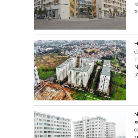
k
t
c
q
H
T
N
ứ
c
N
x