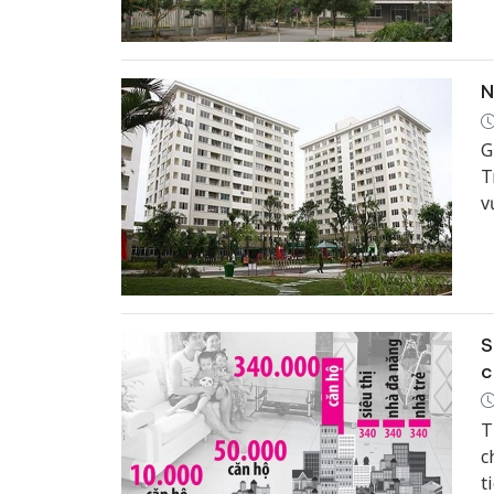
N
G
T
v
t
S
c
T
c
t