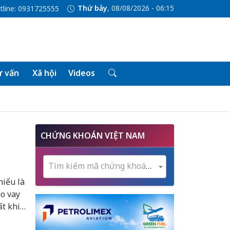
Thứ bảy
, 08/08/2026 - 06:15
tline: 0931725555
 vấn
Xã hội
Videos
CHỨNG KHOÁN VIỆT NAM
Tìm kiếm mã chứng khoán...
hiểu là
ho vay
ất khi