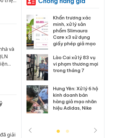
Chống hàng giả
0 triệu
 Tiêu hủy
Khẩn trương xác
Cà M
ai hàng
minh, xử lý sản
công
n phẩm
phẩm Slimaura
ngàn
, bảo vệ
Care x3 sử dụng
nhập 
ng kinh
giấy phép giả mạo
môi t
nhà và
doan
/QLN
Lào Cai xử lý 83 vụ
diện
 Thanh Hóa
vi phạm thương mại
Công
i trong vụ
trong tháng 7
tìm b
ề
uất, buôn
án sả
sào giả
bán y
Hưng Yên: Xử lý 6 hộ
kinh doanh bán
a: Tìm bị
Than
hàng giả mạo nhãn
ỷ
g vụ án
hại t
hiệu Adidas, Nike
 bình sữa
buôn
giả
Moyu
đã giải