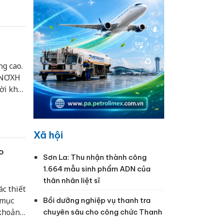
g cao.
n NƠXH
ời khó
Xã hội
o
Sơn La: Thu nhận thành công
1.664 mẫu sinh phẩm ADN của
thân nhân liệt sĩ
c thiết
 mục
Bồi dưỡng nghiệp vụ thanh tra
 khoảng
chuyên sâu cho công chức Thanh