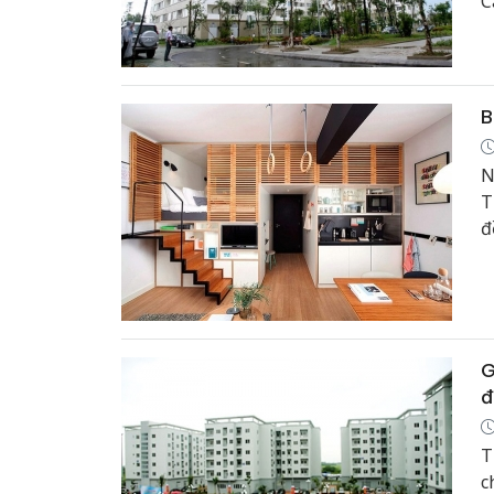
C
đ
B
N
T
đ
t
c
G
đ
T
c