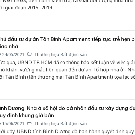
TN&TTBĐS, tiến hành kiểm tra, rà soát đối tượng mua nhà 
ội giai đoạn 2015 -2019.
hủ đầu tư dự án Tân Bình Apartment tiếp tục trễ hẹn 
iao nhà
24/05/2021
Thương hiệu Bất động sản
ừa qua, UBND TP. HCM đã có thông báo kết luận về việc giải
hó khăn, vướng mắc liên quan đến dự án Tổ hợp nhà ở - Nh
ội Tân Bình (tên thương mại Tân Bình Apartment) tọa lạc s
oàng Bật Đạt (P.15, Q.Tân Bình) do Công ty TNHH đầu tư bấ
ản Tân Bình làm chủ đầu tư.
ình Dương: Nhà ở xã hội do cá nhân đầu tư xây dựng đ
uy định khung giá bán
15/06/2021
Thương hiệu Bất động sản
ới đây, UBND tỉnh Bình Dương đã ban hành quyết định quy 