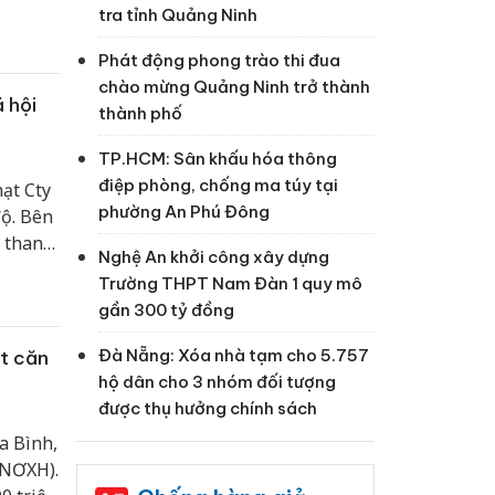
tra tỉnh Quảng Ninh
Phát động phong trào thi đua
chào mừng Quảng Ninh trở thành
 hội
thành phố
TP.HCM: Sân khấu hóa thông
điệp phòng, chống ma túy tại
ạt Cty
phường An Phú Đông
độ. Bên
n thanh
Nghệ An khởi công xây dựng
đề 220
Trường THPT Nam Đàn 1 quy mô
ân đã
gần 300 tỷ đồng
ấn đề
Đà Nẵng: Xóa nhà tạm cho 5.757
ột căn
hộ dân cho 3 nhóm đối tượng
được thụ hưởng chính sách
a Bình,
(NƠXH).