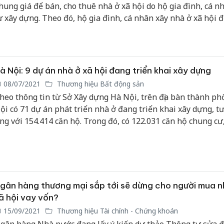
hung giá để bán, cho thuê nhà ở xã hội do hộ gia đình, cá n
ư xây dựng. Theo đó, hộ gia đình, cá nhân xây nhà ở xã hội đ
ho thuê tự xác định giá nhưng không được cao hơn mức giá t
uy định tại quyết định này... .
à Nội: 9 dự án nhà ở xã hội đang triển khai xây dựng
08/07/2021
Thương hiệu Bất động sản
heo thông tin từ Sở Xây dựng Hà Nội, trên địa bàn thành ph
ội có 71 dự án phát triển nhà ở đang triển khai xây dựng, t
ng với 154.414 căn hộ. Trong đó, có 122.031 căn hộ chung cư
ăn hộ thấp tầng.
gân hàng thương mại sắp tới sẽ dừng cho người mua n
ã hội vay vốn?
15/09/2021
Thương hiệu Tài chính - Chứng khoán