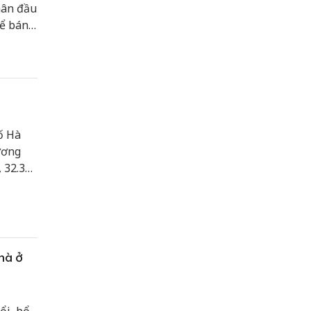
hân đầu
ể bán,
ối đa
ố Hà
ương
, 32.383
hà ở