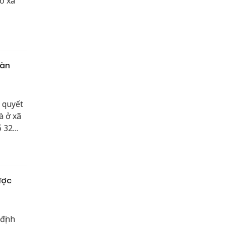
ở xã
bàn
 quyết
à ở xã
ố 32
t động
ược
định