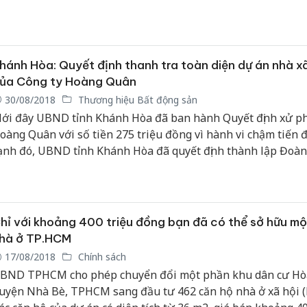
40.000 căn hộ giá từ 150 triệu đồng/căn.
hánh Hòa: Quyết định thanh tra toàn diện dự án nhà xã
ủa Công ty Hoàng Quân
30/08/2018
Thương hiệu Bất động sản
ới đây UBND tỉnh Khánh Hòa đã ban hành Quyết định xử ph
oàng Quân với số tiền 275 triệu đồng vì hành vi chậm tiến 
ạnh đó, UBND tỉnh Khánh Hòa đã quyết định thành lập Đoà
ra liên ngành kiểm tra toàn diện dự án này, trong đó có vấn 
ăn hộ chủ đầu tư thế chấp ngân hàng và 220 tỷ của người d
óng góp vào để cho chủ đầu tư thực hiện dự án và một số v
hác...
hỉ với khoảng 400 triệu đồng bạn đã có thể sở hữu m
hà ở TP.HCM
17/08/2018
Chính sách
BND TPHCM cho phép chuyển đổi một phần khu dân cư Hò
uyện Nhà Bè, TPHCM sang đầu tư 462 căn hộ nhà ở xã hội 