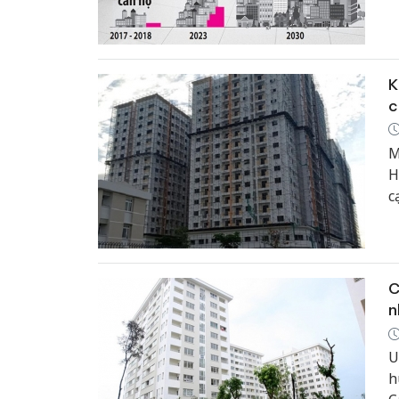
3
K
c
M
H
c
t
c
đ
k
C
n
U
h