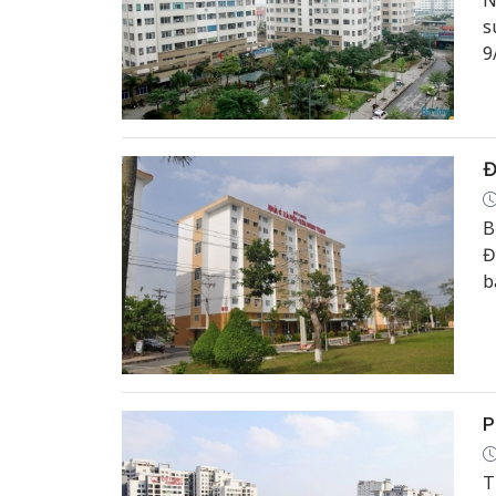
N
s
9
x
Đ
B
Đ
b
P
T