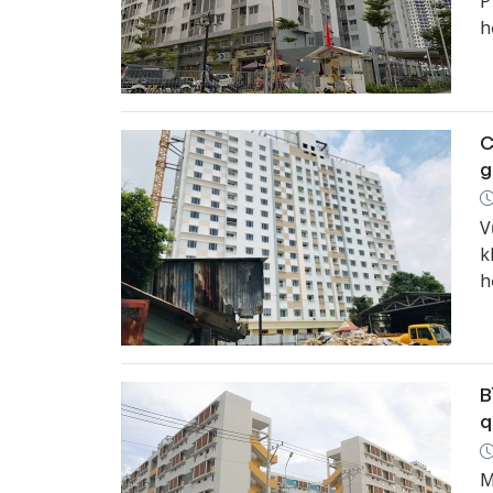
P
h
C
g
V
k
h
H
s
B
q
M