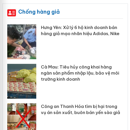
Chống hàng giả
ưng Yên: Xử lý 6 hộ kinh doanh bán
Bảo vệ 
hàng giả mạo nhãn hiệu Adidas, Nike
“mất bò
Cà Mau: Tiêu hủy công khai hàng
Khẩn tr
ngàn sản phẩm nhập lậu, bảo vệ môi
Slimaur
trường kinh doanh
giả mạ
Công an Thanh Hóa tìm bị hại trong
Lào Cai
ụ án sản xuất, buôn bán yến sào giả
mại tro