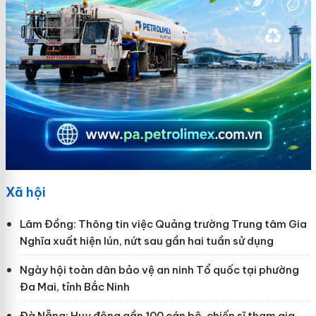
Xã hội
Lâm Đồng: Thông tin việc Quảng trường Trung tâm Gia
Nghĩa xuất hiện lún, nứt sau gần hai tuần sử dụng
Ngày hội toàn dân bảo vệ an ninh Tổ quốc tại phường
Đa Mai, tỉnh Bắc Ninh
Đà Nẵng: Huy động gần 100 cán bộ, chiến sĩ tham gia