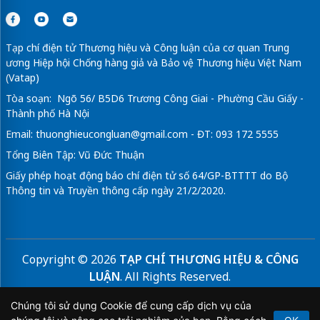
Tạp chí điện tử Thương hiệu và Công luận của cơ quan Trung
ương Hiệp hội Chống hàng giả và Bảo vệ Thương hiệu Việt Nam
(Vatap)
Tòa soạn: Ngõ 56/ B5D6 Trương Công Giai - Phường Cầu Giấy -
Thành phố Hà Nội
Email:
thuonghieucongluan@gmail.com
- ĐT: 093 172 5555
Tổng Biên Tập: Vũ Đức Thuận
Giấy phép hoạt động báo chí điện tử số 64/GP-BTTTT do Bộ
Thông tin và Truyền thông cấp ngày 21/2/2020.
Copyright © 2026
TẠP CHÍ THƯƠNG HIỆU & CÔNG
LUẬN
. All Rights Reserved.
Bản quyền thuộc Tạp chí Thương hiệu và Công luận. Cấm
Chúng tôi sử dụng Cookie để cung cấp dịch vụ của
sao chép dưới mọi hình thức nếu không có sự chấp thuận