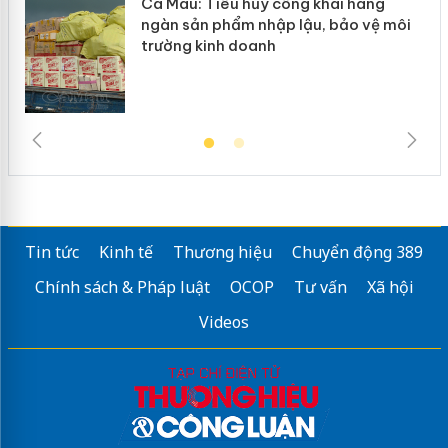
y
Cà Mau: Tiêu hủy công khai hàng
ngàn sản phẩm nhập lậu, bảo vệ môi
trường kinh doanh
Tin tức
Kinh tế
Thương hiệu
Chuyển động 389
Chính sách & Pháp luật
OCOP
Tư vấn
Xã hội
Videos