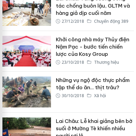
tác chống buôn lậu, GLTM và
hàng giả dịp cuối năm
27/12/2018
Chuyển động 389
Khởi công nhà máy Thủy điện
Nậm Pạc - bước tiến chiến
lược của Kosy Group
23/10/2018
Thương hiệu
Những vụ ngộ độc thực phẩm
tập thể do ăn... thịt trâu?
30/10/2018
Xã hội
Lai Châu: Lễ khai giảng bên bờ
suối ở Mường Tè khiến nhiều
người rơi lệ