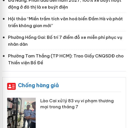
Đà Nẵng: Phấn đấu đến năm 2027, 100% xe buýt hoạt
động ở đô thị là xe buýt điện
Hội thảo “Miền trầm tích văn hoá biển Đầm Hà và phát
triển không gian mới”
Phường Hồng Gai: Bố trí 7 điểm đỗ xe miễn phí phục vụ
nhân dân
Phường Tam Thắng (TP HCM): Trao Giấy CNQSDĐ cho
Thiền viện Bồ Đề
Chống hàng giả
 án
Lào Cai xử lý 83 vụ vi phạm thương
mại trong tháng 7
n