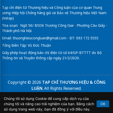
Tạp chí điện tử Thương hiệu và Công luận của cơ quan Trung
ương Hiệp hội Chống hàng giả và Bảo vệ Thương hiệu Việt Nam
(Vatap)
Tòa soạn: Ngõ 56/ B5D6 Trương Công Giai - Phường Cầu Giấy -
Thành phố Hà Nội
Email:
thuonghieucongluan@gmail.com
- ĐT: 093 172 5555
Tổng Biên Tập: Vũ Đức Thuận
Giấy phép hoạt động báo chí điện tử số 64/GP-BTTTT do Bộ
Thông tin và Truyền thông cấp ngày 21/2/2020.
Copyright © 2026
TẠP CHÍ THƯƠNG HIỆU & CÔNG
LUẬN
. All Rights Reserved.
Bản quyền thuộc Tạp chí Thương hiệu và Công luận. Cấm
Chúng tôi sử dụng Cookie để cung cấp dịch vụ của
sao chép dưới mọi hình thức nếu không có sự chấp thuận
chúng tôi và nâng cao trải nghiệm của bạn. Bằng cách
OK
bằng văn bản.
sử dụng trang web này, bạn đã đồng ý với điều này.