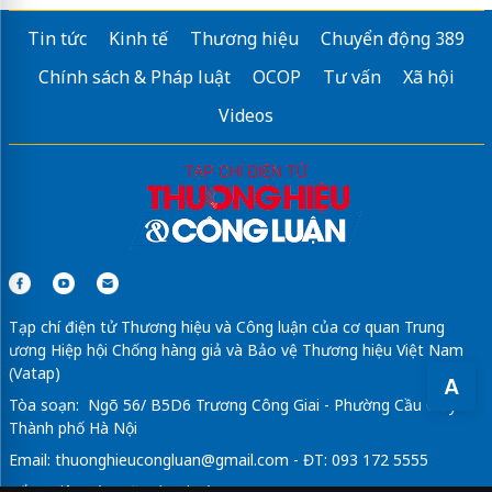
Tin tức
Kinh tế
Thương hiệu
Chuyển động 389
Chính sách & Pháp luật
OCOP
Tư vấn
Xã hội
Videos
Tạp chí điện tử Thương hiệu và Công luận của cơ quan Trung
ương Hiệp hội Chống hàng giả và Bảo vệ Thương hiệu Việt Nam
(Vatap)
A
Tòa soạn: Ngõ 56/ B5D6 Trương Công Giai - Phường Cầu Giấy -
Thành phố Hà Nội
Email:
thuonghieucongluan@gmail.com
- ĐT: 093 172 5555
Tổng Biên Tập: Vũ Đức Thuận