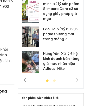
n bản 5
ai hàng ngàn
minh, xử lý sản phẩm
cô
1.900
m nhập lậu,
Slimaura Care x3 sử
sả
môi trường
dụng giấy phép giả
bả
anh
mạo
ki
 Thanh Hóa
Lào Cai xử lý 83 vụ vi
Cô
ại trong vụ
phạm thương mại
tìm
xuất, buôn
trong tháng 7
án
 sào giả
bá
 khởi
Hưng Yên: Xử lý 6 hộ
óa: Tìm bị
Th
hỉnh
kinh doanh bán hàng
g vụ án buôn
hạ
ện ích
giả mạo nhãn hiệu
h sữa
bá
qua các
Adidas, Nike
 giả
Mo
vọng
dán phim cách nhiệt ô tô