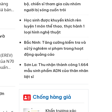
 hàng
bộ, chiến sĩ tham gia cứu nhóm
iá bán
người bị sóng cuốn trôi
 tỷ
Học sinh được khuyến khích rèn
luyện 1 môn thể thao, thực hành 1
loại hình nghệ thuật
 và
Bắc Ninh: Tăng cường kiểm tra và
xử lý nghiêm vi phạm trong hoạt
động quảng cáo
 (EREV)
của N70
Sơn La: Thu nhận thành công 1.664
huẩn
mẫu sinh phẩm ADN của thân nhân
liệt sĩ
ơn
Chống hàng giả
 Tiêu hủy
Khẩn trương xác
Cà