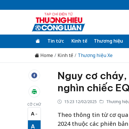
Tin tức
Kinh tế
Thương hiệu
Home
Kinh tế
Thương hiệu Xe
Nguy cơ cháy, 
nghìn chiếc E
15:23 12/02/2025
Thương hiệ
CỠ CHỮ
A
Theo thông tin từ cơ quan
−
Cỡ chữ nhỏ
2024 thuộc các phiên bản
A