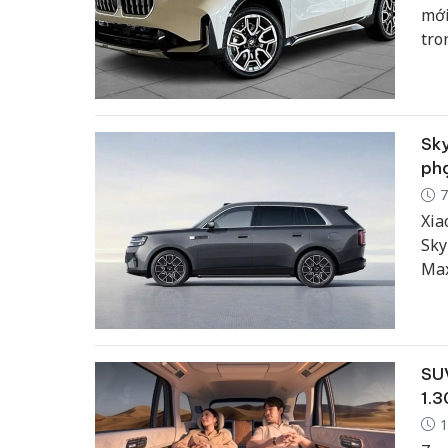
mới
tro
niê
đồn
Sky
phạ
7
Xia
Sky
Max
CLT
SUV
1.3
1