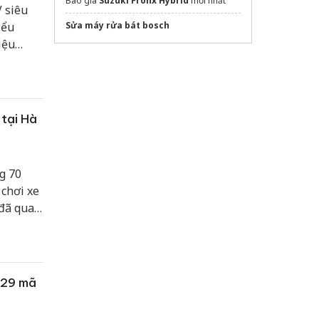
Báo giá
Suzuki Fronx Hybrid
mới nhất
 siêu
iểu
Sửa máy rửa bát bosch
iệu
 đắt
p với
 tại Hà
g 70
 chơi xe
 đã qua
ục vụ
ấn tượng
329 mã