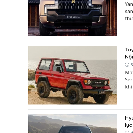
Yan
san
thư
nhâ
nhấ
nhữ
Toy
Nội
3
Một
Ser
khi
32 
cho
cùn
Hyu
lực
4