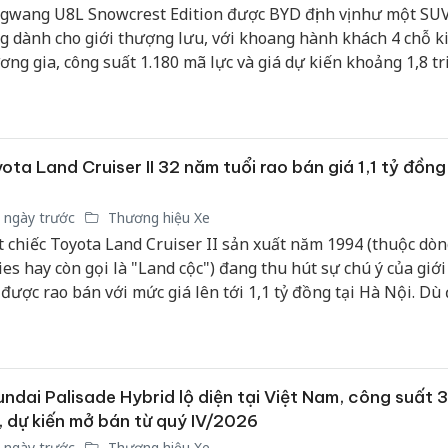
gwang U8L Snowcrest Edition được BYD định vị như một SUV
g dành cho giới thượng lưu, với khoang hành khách 4 chỗ k
ơng gia, công suất 1.180 mã lực và giá dự kiến khoảng 1,8 tr
n dân tệ. Mẫu xe không chỉ trở thành sản phẩm thương mại
t lịch sử BYD mà còn cho thấy tham vọng cạnh tranh trực tiế
ng tên tuổi lâu đời trong phân khúc xe siêu sang.
ota Land Cruiser II 32 năm tuổi rao bán giá 1,1 tỷ đồng
 ngày trước
Thương hiệu Xe
 chiếc Toyota Land Cruiser II sản xuất năm 1994 (thuộc dòn
ies hay còn gọi là "Land cộc") đang thu hút sự chú ý của giới
 được rao bán với mức giá lên tới 1,1 tỷ đồng tại Hà Nội. Dù
năm vận hành với ODO khoảng 270.000 km, chiếc xe từng ph
 một đại sứ quán này vẫn giữ được tình trạng nguyên bản 
g màu sơn ngoại thất đỏ hiếm gặp.
ndai Palisade Hybrid lộ diện tại Việt Nam, công suất 
, dự kiến mở bán từ quý IV/2026
 ngày trước
Thương hiệu Xe