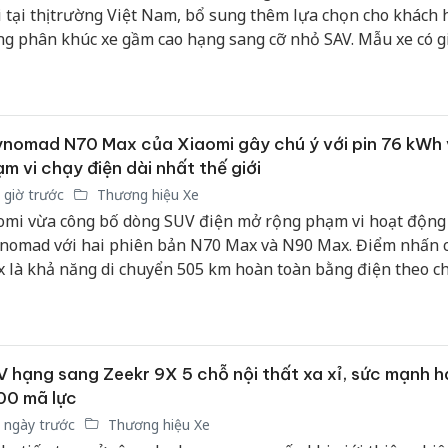
 tại thị trường Việt Nam, bổ sung thêm lựa chọn cho khách
ng phân khúc xe gầm cao hạng sang cỡ nhỏ SAV. Mẫu xe có g
m yết 1,689 tỷ đồng, đồng thời áp dụng mức giá ưu đãi 1,668
g dành cho 80 khách hàng mua xe đầu tiên.
nomad N70 Max của Xiaomi gây chú ý với pin 76 kWh
m vi chạy điện dài nhất thế giới
 giờ trước
Thương hiệu Xe
omi vừa công bố dòng SUV điện mở rộng phạm vi hoạt động
nomad với hai phiên bản N70 Max và N90 Max. Điểm nhấn 
 là khả năng di chuyển 505 km hoàn toàn bằng điện theo c
C, vượt qua các mẫu EREV thương mại hiện nay.
 hạng sang Zeekr 9X 5 chỗ nội thất xa xỉ, sức mạnh h
00 mã lực
 ngày trước
Thương hiệu Xe
Cà Mau: