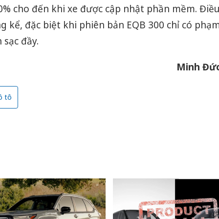
80% cho đến khi xe được cập nhật phần mềm. Điề
ng kể, đặc biệt khi phiên bản EQB 300 chỉ có phạ
 sạc đầy.
Minh Đứ
ô tô