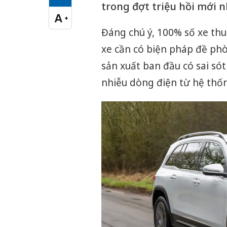
Cỡ chữ vừa
trong đợt triệu hồi mới 
A
+
Cỡ chữ lớn
Đáng chú ý, 100% số xe thuộ
xe cần có biện pháp đề phò
sản xuất ban đầu có sai só
nhiễu dòng điện từ hệ thống