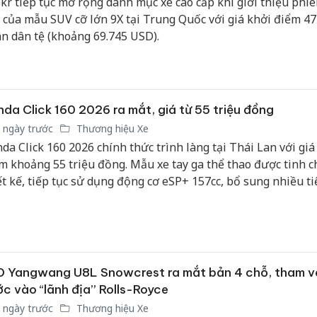
kr tiếp tục mở rộng danh mục xe cao cấp khi giới thiệu phiê
công kh
 của mẫu SUV cỡ lớn 9X tại Trung Quốc với giá khởi điểm 47
sản phẩ
n dân tệ (khoảng 69.745 USD).
bảo vệ 
kinh do
Công an
tìm bị h
da Click 160 2026 ra mắt, giá từ 55 triệu đồng
án sản 
 ngày trước
Thương hiệu Xe
bán yến
da Click 160 2026 chính thức trình làng tại Thái Lan với giá
Thanh H
m khoảng 55 triệu đồng. Mẫu xe tay ga thể thao được tinh c
hại tron
ết kế, tiếp tục sử dụng động cơ eSP+ 157cc, bổ sung nhiều ti
bán bìn
n đại và được kỳ vọng sẽ sớm xuất hiện tại Việt Nam thông 
Moyuum
 vị nhập khẩu tư nhân.
D Yangwang U8L Snowcrest ra mắt bản 4 chỗ, tham 
c vào “lãnh địa” Rolls-Royce
 ngày trước
Thương hiệu Xe