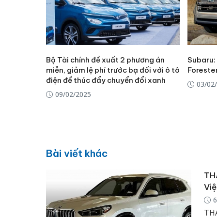
Bộ Tài chính đề xuất 2 phương án
Subaru: 
miễn, giảm lệ phí trước bạ đối với ô tô
Foreste
điện để thúc đẩy chuyển đổi xanh
03/02
09/02/2025
Bài viết khác
THA
Việ
6
THA