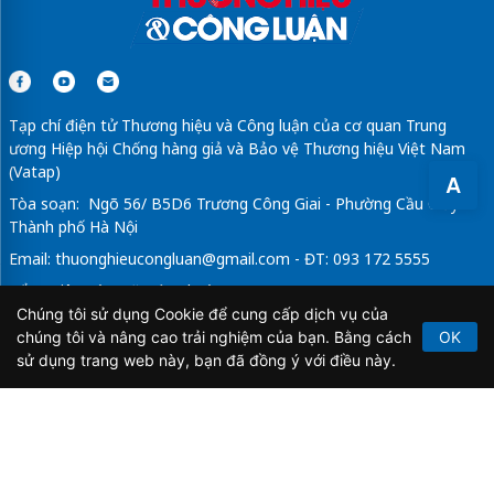
Tạp chí điện tử Thương hiệu và Công luận của cơ quan Trung
ương Hiệp hội Chống hàng giả và Bảo vệ Thương hiệu Việt Nam
(Vatap)
A
Tòa soạn: Ngõ 56/ B5D6 Trương Công Giai - Phường Cầu Giấy -
Thành phố Hà Nội
Email:
thuonghieucongluan@gmail.com
- ĐT: 093 172 5555
Tổng Biên Tập: Vũ Đức Thuận
Chúng tôi sử dụng Cookie để cung cấp dịch vụ của
Giấy phép hoạt động báo chí điện tử số 64/GP-BTTTT do Bộ
chúng tôi và nâng cao trải nghiệm của bạn. Bằng cách
OK
Thông tin và Truyền thông cấp ngày 21/2/2020.
sử dụng trang web này, bạn đã đồng ý với điều này.
Copyright © 2026
TẠP CHÍ THƯƠNG HIỆU & CÔNG
LUẬN
. All Rights Reserved.