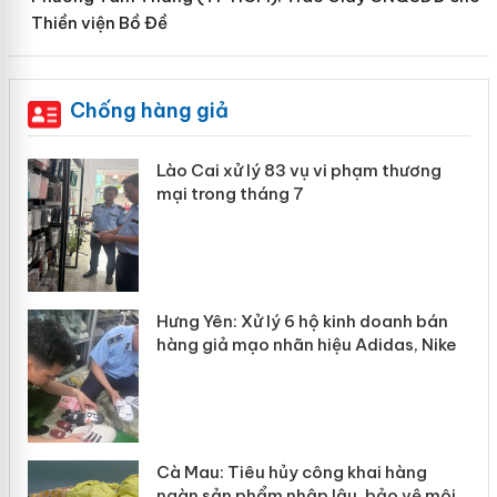
Thiền viện Bồ Đề
Chống hàng giả
 án
Lào Cai xử lý 83 vụ vi phạm thương
mại trong tháng 7
n
y
Hưng Yên: Xử lý 6 hộ kinh doanh bán
hàng giả mạo nhãn hiệu Adidas, Nike
Cà Mau: Tiêu hủy công khai hàng
ngàn sản phẩm nhập lậu, bảo vệ môi