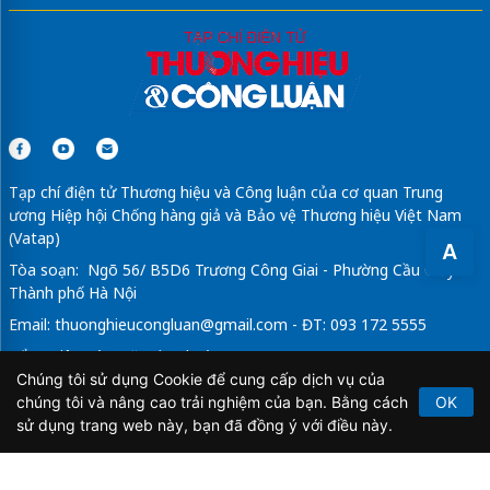
Tạp chí điện tử Thương hiệu và Công luận của cơ quan Trung
ương Hiệp hội Chống hàng giả và Bảo vệ Thương hiệu Việt Nam
(Vatap)
A
Tòa soạn: Ngõ 56/ B5D6 Trương Công Giai - Phường Cầu Giấy -
Thành phố Hà Nội
Email:
thuonghieucongluan@gmail.com
- ĐT: 093 172 5555
Tổng Biên Tập: Vũ Đức Thuận
Chúng tôi sử dụng Cookie để cung cấp dịch vụ của
Giấy phép hoạt động báo chí điện tử số 64/GP-BTTTT do Bộ
chúng tôi và nâng cao trải nghiệm của bạn. Bằng cách
OK
Thông tin và Truyền thông cấp ngày 21/2/2020.
sử dụng trang web này, bạn đã đồng ý với điều này.