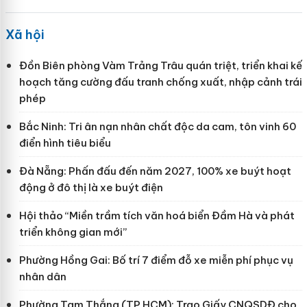
Xã hội
Đồn Biên phòng Vàm Trảng Trâu quán triệt, triển khai kế
hoạch tăng cường đấu tranh chống xuất, nhập cảnh trái
phép
Bắc Ninh: Tri ân nạn nhân chất độc da cam, tôn vinh 60
điển hình tiêu biểu
Đà Nẵng: Phấn đấu đến năm 2027, 100% xe buýt hoạt
động ở đô thị là xe buýt điện
Hội thảo “Miền trầm tích văn hoá biển Đầm Hà và phát
triển không gian mới”
Phường Hồng Gai: Bố trí 7 điểm đỗ xe miễn phí phục vụ
nhân dân
Phường Tam Thắng (TP HCM): Trao Giấy CNQSDĐ cho