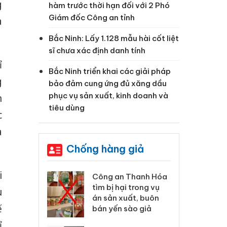
g
hàm trước thời hạn đối với 2 Phó
Giám đốc Công an tỉnh
à
Bắc Ninh: Lấy 1.128 mẫu hài cốt liệt
sĩ chưa xác định danh tính
ỉ
Bắc Ninh triển khai các giải pháp
g
bảo đảm cung ứng đủ xăng dầu
phục vụ sản xuất, kinh doanh và
n
tiêu dùng
c
a
Chống hàng giả
i
 Thanh Hóa
Lào Cai xử lý 83 vụ vi
Cô
ại trong vụ
phạm thương mại
tìm
u
xuất, buôn
trong tháng 7
án
ế
 sào giả
bá
ỉ