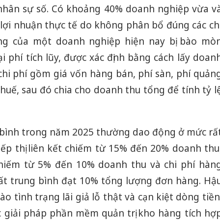
 nhân sự số. Có khoảng 40% doanh nghiệp vừa v
lợi nhuận thực tế do không phân bổ đúng các ch
òng của một doanh nghiệp hiện nay bị bào mò
i phí tích lũy, được xác định bằng cách lấy doan
chi phí gồm giá vốn hàng bán, phí sàn, phí quản
thuế, sau đó chia cho doanh thu tổng để tính tỷ l
g bình trong năm 2025 thường dao động ở mức rấ
iếp thị liên kết chiếm từ 15% đến 20% doanh thu
 chiếm từ 5% đến 10% doanh thu và chi phí hàn
hất trung bình đạt 10% tổng lượng đơn hàng. Hậ
o tình trạng lãi giả lỗ thật và cạn kiệt dòng tiền
ác giải pháp phần mềm quản trị kho hàng tích hợ