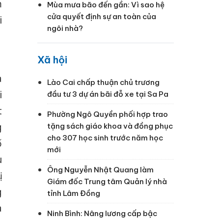
m
Mùa mưa bão đến gần: Vì sao hệ
cửa quyết định sự an toàn của
i
ngôi nhà?
1
Xã hội
à
Lào Cai chấp thuận chủ trương
i
đầu tư 3 dự án bãi đỗ xe tại Sa Pa
t
Phường Ngô Quyền phối hợp trao
g
tặng sách giáo khoa và đồng phục
cho 307 học sinh trước năm học
ố
mới
u
Ông Nguyễn Nhật Quang làm
.
Giám đốc Trung tâm Quản lý nhà
g
tỉnh Lâm Đồng
à
Ninh Bình: Nâng lương cấp bậc