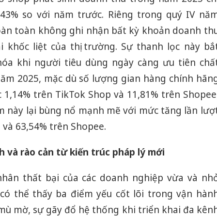
Thanh H
,43% so với năm trước. Riêng trong quý IV nă
hại tron
bán bìn
hoàn toàn không ghi nhận bất kỳ khoản doanh th
Moyuum
 khốc liệt của thị trường. Sự thanh lọc này bắ
An Gian
óa khi người tiêu dùng ngày càng ưu tiên chấ
chủ mưu
bán hàng
 năm 2025, mặc dù số lượng gian hàng chính hãn
Quốc ra
 1,14% trên TikTok Shop và 11,81% trên Shopee
 này lại bùng nổ mạnh mẽ với mức tăng lần lượ
p và 63,54% trên Shopee.
 và rào cản từ kiến trúc pháp lý mới
nhân thất bại của các doanh nghiệp vừa và nh
 có thể thấy ba điểm yếu cốt lõi trong vận hàn
mù mờ, sự gãy đổ hệ thống khi triển khai đa kên