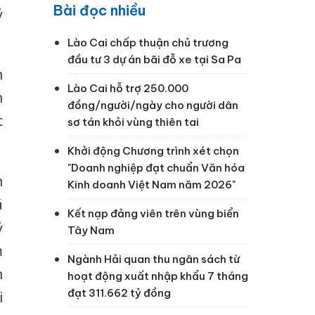
Bài đọc nhiều
ỷ
Lào Cai chấp thuận chủ trương
đầu tư 3 dự án bãi đỗ xe tại Sa Pa
h
Lào Cai hỗ trợ 250.000
n
đồng/người/ngày cho người dân
c
sơ tán khỏi vùng thiên tai
Khởi động Chương trình xét chọn
"Doanh nghiệp đạt chuẩn Văn hóa
n
Kinh doanh Việt Nam năm 2026"
á
Kết nạp đảng viên trên vùng biển
ỷ
Tây Nam
m
Ngành Hải quan thu ngân sách từ
h
hoạt động xuất nhập khẩu 7 tháng
đạt 311.662 tỷ đồng
i