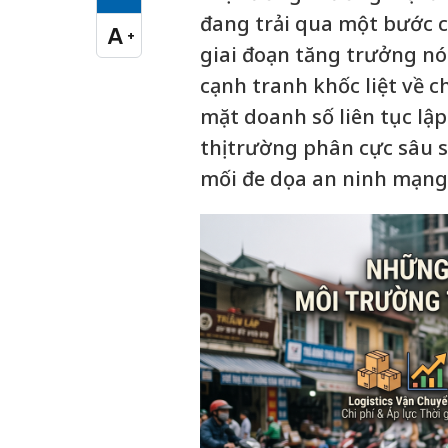
Cỡ chữ vừa
đang trải qua một bước 
A
+
Cỡ chữ lớn
giai đoạn tăng trưởng n
cạnh tranh khốc liệt về c
mặt doanh số liên tục lậ
thị trường phân cực sâu s
mối đe dọa an ninh mạng 