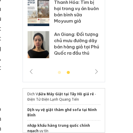
Hưng Yên: Xử lý 6 hộ
óa: Tìm bị
Th
kinh doanh bán hàng
m
g vụ án buôn
hạ
giả mạo nhãn hiệu
h sữa
bá
u
Adidas, Nike
 giả
Mo
t
Cà Mau: Tiêu hủy
g: Đối tượng
An
t
công khai hàng ngàn
 đường dây
ch
sản phẩm nhập lậu,
 giả tại Phú
bá
g
bảo vệ môi trường
 đầu thú
Qu
,
kinh doanh
t
Dich Vụ
Sửa Máy Giặt tại Tây Hồ giá rẻ
-
Điện Tử Điện Lạnh Quang Tiến
ỏ
Dịch vụ vệ giặt thảm ghế sofa tại Ninh
Bình
h
nhập khẩu hàng trung quốc chính
h
ngạch
uy tín