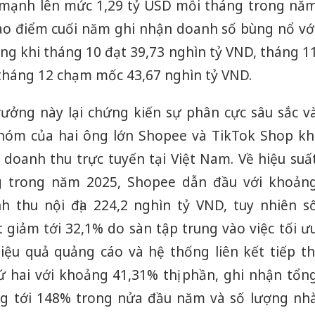
g mạnh lên mức 1,29 tỷ USD mỗi tháng trong nă
 cao điểm cuối năm ghi nhận doanh số bùng nổ vớ
áng khi tháng 10 đạt 39,73 nghìn tỷ VND, tháng 1
 tháng 12 chạm mốc 43,67 nghìn tỷ VND.
trưởng này lại chứng kiến sự phân cực sâu sắc v
nhóm của hai ông lớn Shopee và TikTok Shop kh
 doanh thu trực tuyến tại Việt Nam. Về hiệu suấ
g trong năm 2025, Shopee dẫn đầu với khoản
h thu nội địa 224,2 nghìn tỷ VND, tuy nhiên s
 giảm tới 32,1% do sàn tập trung vào việc tối ư
iệu quả quảng cáo và hệ thống liên kết tiếp thị
hứ hai với khoảng 41,31% thị phần, ghi nhận tổn
ưởng tới 148% trong nửa đầu năm và số lượng nh