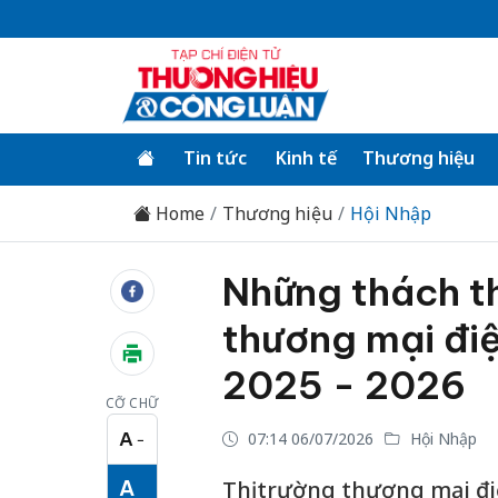
Tin tức
Kinh tế
Thương hiệu
Home
Thương hiệu
Hội Nhập
Những thách t
thương mại điệ
2025 - 2026
CỠ CHỮ
A
07:14 06/07/2026
Hội Nhập
−
Cỡ chữ nhỏ
A
Thị trường thương mại đi