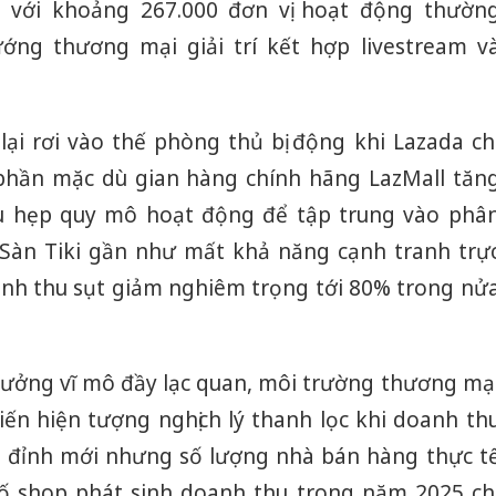
 với khoảng 267.000 đơn vị hoạt động thườn
ng thương mại giải trí kết hợp livestream v
lại rơi vào thế phòng thủ bị động khi Lazada ch
 phần mặc dù gian hàng chính hãng LazMall tăn
u hẹp quy mô hoạt động để tập trung vào phâ
 Sàn Tiki gần như mất khả năng cạnh tranh trự
oanh thu sụt giảm nghiêm trọng tới 80% trong nử
trưởng vĩ mô đầy lạc quan, môi trường thương mạ
Công an
tìm bị h
ến hiện tượng nghịch lý thanh lọc khi doanh th
án sản 
lập đỉnh mới nhưng số lượng nhà bán hàng thực t
bán yến
số shop phát sinh doanh thu trong năm 2025 ch