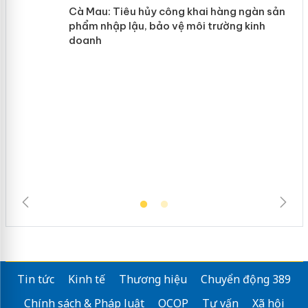
y
Hưng Yên: Xử lý 6 hộ kinh doanh bán
hàng giả mạo nhãn hiệu Adidas, Nike
Cà Mau: Tiêu hủy công khai hàng
ngàn sản phẩm nhập lậu, bảo vệ môi
trường kinh doanh
Tin tức
Kinh tế
Thương hiệu
Chuyển động 389
Chính sách & Pháp luật
OCOP
Tư vấn
Xã hội