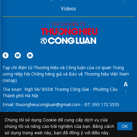
Videos
Tạp chí điện tử Thương hiệu và Công luận của cơ quan Trung
ương Hiệp hội Chống hàng giả và Bảo vệ Thương hiệu Việt Nam
(Vatap)
A
Tòa soạn: Ngõ 56/ B5D6 Trương Công Giai - Phường Cầu Giấy -
Thành phố Hà Nội
Email:
thuonghieucongluan@gmail.com
- ĐT: 093 172 5555
Tổng Biên Tập: Vũ Đức Thuận
Chúng tôi sử dụng Cookie để cung cấp dịch vụ của
Giấy phép hoạt động báo chí điện tử số 64/GP-BTTTT do Bộ
chúng tôi và nâng cao trải nghiệm của bạn. Bằng cách
OK
Thông tin và Truyền thông cấp ngày 21/2/2020.
sử dụng trang web này, bạn đã đồng ý với điều này.