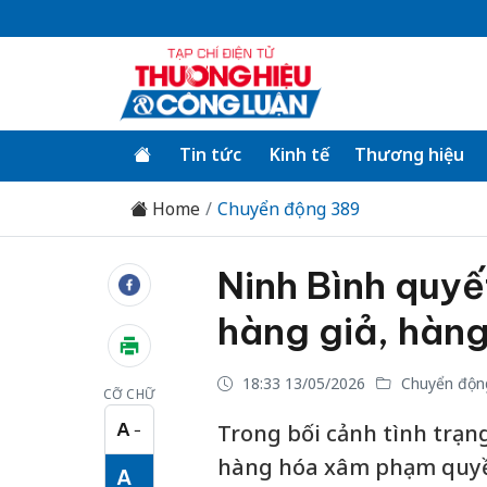
Tin tức
Kinh tế
Thương hiệu
Home
Chuyển động 389
Ninh Bình quyế
hàng giả, hàng
18:33 13/05/2026
Chuyển độn
CỠ CHỮ
A
Trong bối cảnh tình trạn
−
Cỡ chữ nhỏ
hàng hóa xâm phạm quyền 
A