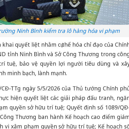
trường Ninh Bình kiểm tra lô hàng hóa vi phạm
 khai quyết liệt nhằm cụ thể hóa chỉ đạo của Chín
D tỉnh Ninh Bình và Sở Công Thương trong côn
rí tuệ, bảo vệ quyền lợi người tiêu dùng và xâ
nh minh bạch, lành mạnh.
8/CĐ-TTg ngày 5/5/2026 của Thủ tướng Chính ph
thực hiện quyết liệt các giải pháp đấu tranh, ngă
hạm quyền sở hữu trí tuệ; Quyết định số 1089/QĐ
 Công Thương ban hành Kế hoạch cao điểm giá
ành vi xâm phạm quyền sở hữu trí tuệ; Kế hoạch s