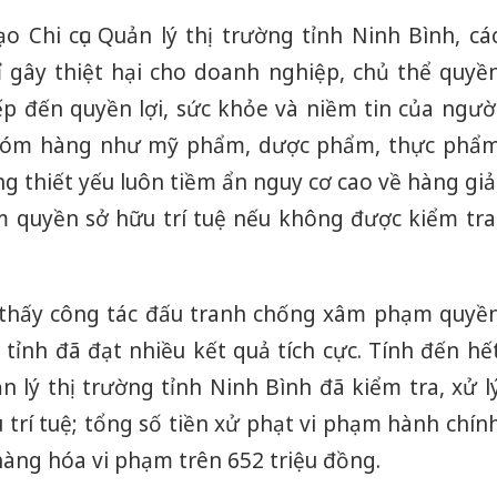
o Chi cục Quản lý thị trường tỉnh Ninh Bình, cá
 gây thiệt hại cho doanh nghiệp, chủ thể quyề
p đến quyền lợi, sức khỏe và niềm tin của ngườ
 nhóm hàng như mỹ phẩm, dược phẩm, thực phẩ
g thiết yếu luôn tiềm ẩn nguy cơ cao về hàng giả
 quyền sở hữu trí tuệ nếu không được kiểm tra
o thấy công tác đấu tranh chống xâm phạm quyề
n tỉnh đã đạt nhiều kết quả tích cực. Tính đến hế
ản lý thị trường tỉnh Ninh Bình đã kiểm tra, xử l
u trí tuệ; tổng số tiền xử phạt vi phạm hành chín
 hàng hóa vi phạm trên 652 triệu đồng.