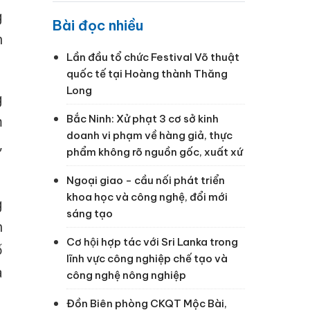
g
Bài đọc nhiều
n
Lần đầu tổ chức Festival Võ thuật
quốc tế tại Hoàng thành Thăng
Long
g
Bắc Ninh: Xử phạt 3 cơ sở kinh
m
doanh vi phạm về hàng giả, thực
,
phẩm không rõ nguồn gốc, xuất xứ
Ngoại giao - cầu nối phát triển
khoa học và công nghệ, đổi mới
g
sáng tạo
h
Cơ hội hợp tác với Sri Lanka trong
ố
lĩnh vực công nghiệp chế tạo và
a
công nghệ nông nghiệp
Đồn Biên phòng CKQT Mộc Bài,