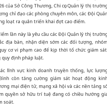
6 của Sở Công Thương, Chi cục Quản lý thị trườn
ương chỉ đạo các phòng chuyên môn, các Đội Quả
ng loạt ra quân triển khai đợt cao điểm.
iểm lần này là yêu cầu các Đội Quản lý thị trườn
ắc địa bàn, nhận diện sớm các đối tượng, nhó
guy cơ vi phạm cao để kịp thời tổ chức giám sát
 quy định pháp luật.
ác lĩnh vực kinh doanh truyền thống, lực lượn
 Bình còn tăng cường giám sát hoạt động kin
ơng mại điện tử, mạng xã hội và các nền tảng s
m quyền sở hữu trí tuệ đang có chiều hướng gi
m soát.