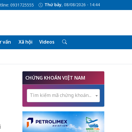
Thứ bảy
, 08/08/2026 - 14:44
tline: 0931725555
 vấn
Xã hội
Videos
CHỨNG KHOÁN VIỆT NAM
Tìm kiếm mã chứng khoán...
i