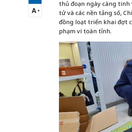
Cỡ chữ vừa
thủ đoạn ngày càng tinh 
A
+
tử và các nền tảng số, Ch
Cỡ chữ lớn
đồng loạt triển khai đợt 
phạm vi toàn tỉnh.