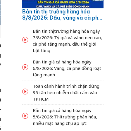
Bản tin thị trường hàng hóa
8/8/2026: Dầu, vàng và cà phê
biến động mạnh
Bản tin thị trường hàng hóa ngày
7/8/2026: Tỷ giá và vàng neo cao,
cà phê tăng mạnh, dầu thế giới
h
bật tăng
g
Bản tin giá cả hàng hóa ngày
y
6/8/2026: Vàng, cà phê đồng loạt
tăng mạnh
Toàn cảnh hành trình chặn đứng
ủ
35 tấn heo nhiễm chất cấm vào
n
TP.HCM
-
Bản tin giá cả hàng hóa ngày
5/8/2026: Thị trường phân hóa,
m
nhiều mặt hàng chịu áp lực
ố