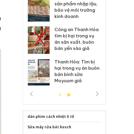
m nhập lậu,
Slimaura Care x3 sử
sả
môi trường
dụng giấy phép giả
bả
anh
mạo
ki
a
m
 Thanh Hóa
Lào Cai xử lý 83 vụ vi
Cô
ại trong vụ
phạm thương mại
tìm
xuất, buôn
trong tháng 7
án
 sào giả
bá
Hưng Yên: Xử lý 6 hộ
óa: Tìm bị
Th
kinh doanh bán hàng
g vụ án buôn
hạ
giả mạo nhãn hiệu
h sữa
bá
Adidas, Nike
 giả
Mo
dán phim cách nhiệt ô tô
Sửa máy rửa bát bosch