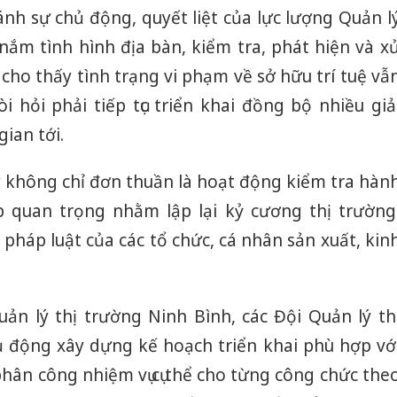
nh sự chủ động, quyết liệt của lực lượng Quản l
nắm tình hình địa bàn, kiểm tra, phát hiện và x
 cho thấy tình trạng vi phạm về sở hữu trí tuệ vẫ
i hỏi phải tiếp tục triển khai đồng bộ nhiều giả
ian tới.
y không chỉ đơn thuần là hoạt động kiểm tra hàn
p quan trọng nhằm lập lại kỷ cương thị trường
pháp luật của các tổ chức, cá nhân sản xuất, kin
uản lý thị trường Ninh Bình, các Đội Quản lý th
ủ động xây dựng kế hoạch triển khai phù hợp vớ
Cà Mau:
 phân công nhiệm vụ cụ thể cho từng công chức the
công kh