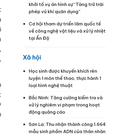
khởi tố vụ án hình sự “Tàng trữ trái
c
phép vũ khí quân dụng”
n
Cơ hội tham dự triển lãm quốc tế
i
về công nghệ vật liệu và xử lý nhiệt
m
tại Ấn Độ
,
Xã hội
,
Học sinh được khuyến khích rèn
luyện 1 môn thể thao, thực hành 1
n
loại hình nghệ thuật
t
Bắc Ninh: Tăng cường kiểm tra và
ý
xử lý nghiêm vi phạm trong hoạt
động quảng cáo
h
Sơn La: Thu nhận thành công 1.664
mẫu sinh phẩm ADN của thân nhân