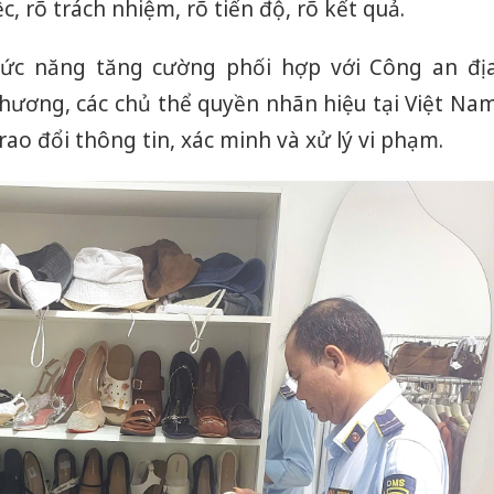
c, rõ trách nhiệm, rõ tiến độ, rõ kết quả.
sản phẩ
bảo vệ 
kinh do
hức năng tăng cường phối hợp với Công an đị
hương, các chủ thể quyền nhãn hiệu tại Việt Na
Công an
tìm bị h
trao đổi thông tin, xác minh và xử lý vi phạm.
án sản 
bán yến
Thanh H
hại tron
bán bìn
Moyuum