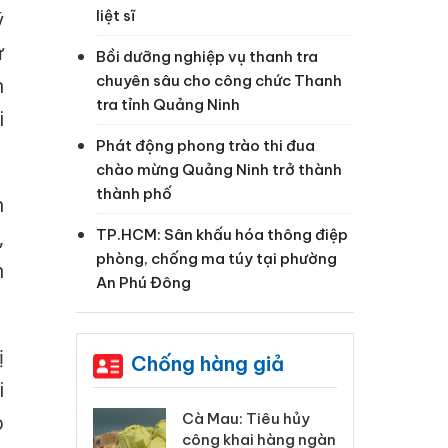
liệt sĩ
ý
ử
Bồi dưỡng nghiệp vụ thanh tra
chuyên sâu cho công chức Thanh
n
tra tỉnh Quảng Ninh
i
Phát động phong trào thi đua
chào mừng Quảng Ninh trở thành
thành phố
h
,
TP.HCM: Sân khấu hóa thông điệp
phòng, chống ma túy tại phường
h
An Phú Đông
ị
Chống hàng giả
i
 Tiêu hủy
Khẩn trương xác
Cà
o
ai hàng ngàn
minh, xử lý sản phẩm
cô