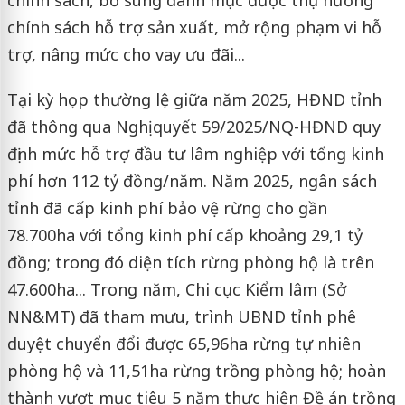
chính sách, bổ sung danh mục được thụ hưởng
chính sách hỗ trợ sản xuất, mở rộng phạm vi hỗ
trợ, nâng mức cho vay ưu đãi...
Tại kỳ họp thường lệ giữa năm 2025, HĐND tỉnh
đã thông qua Nghị quyết 59/2025/NQ-HĐND quy
định mức hỗ trợ đầu tư lâm nghiệp với tổng kinh
phí hơn 112 tỷ đồng/năm. Năm 2025, ngân sách
tỉnh đã cấp kinh phí bảo vệ rừng cho gần
78.700ha với tổng kinh phí cấp khoảng 29,1 tỷ
đồng; trong đó diện tích rừng phòng hộ là trên
47.600ha... Trong năm, Chi cục Kiểm lâm (Sở
NN&MT) đã tham mưu, trình UBND tỉnh phê
duyệt chuyển đổi được 65,96ha rừng tự nhiên
phòng hộ và 11,51ha rừng trồng phòng hộ; hoàn
thành vượt mục tiêu 5 năm thực hiện Đề án trồng