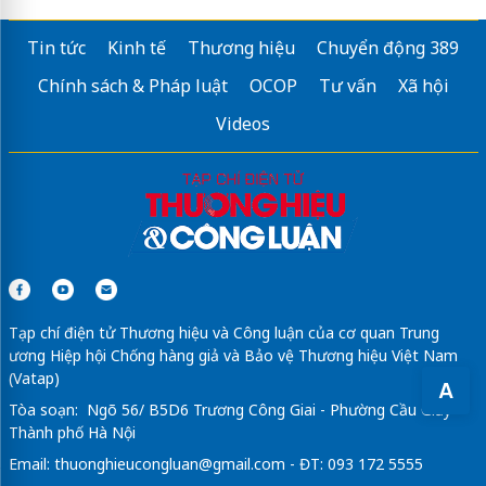
Tin tức
Kinh tế
Thương hiệu
Chuyển động 389
Chính sách & Pháp luật
OCOP
Tư vấn
Xã hội
Videos
Tạp chí điện tử Thương hiệu và Công luận của cơ quan Trung
ương Hiệp hội Chống hàng giả và Bảo vệ Thương hiệu Việt Nam
(Vatap)
A
Tòa soạn: Ngõ 56/ B5D6 Trương Công Giai - Phường Cầu Giấy -
Thành phố Hà Nội
Email:
thuonghieucongluan@gmail.com
- ĐT: 093 172 5555