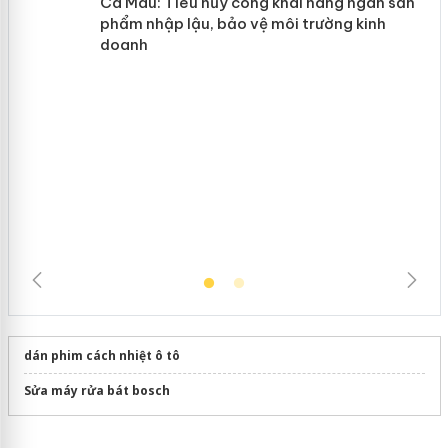
y
Hưng Yên: Xử lý 6 hộ kinh doanh bán
hàng giả mạo nhãn hiệu Adidas, Nike
Cà Mau: Tiêu hủy công khai hàng
ngàn sản phẩm nhập lậu, bảo vệ môi
trường kinh doanh
dán phim cách nhiệt ô tô
Sửa máy rửa bát bosch