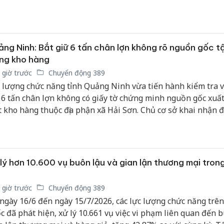
g cơ quan công an với tổng trị giá hàng hóa vi phạm 6,74 tỷ 
ng Ninh: Bắt giữ 6 tấn chân lợn không rõ nguồn gốc t
ng kho hàng
 giờ trước
Chuyển động 389
 lượng chức năng tỉnh Quảng Ninh vừa tiến hành kiểm tra v
 6 tấn chân lợn không có giấy tờ chứng minh nguồn gốc xuất
 kho hàng thuộc địa phận xã Hải Sơn. Chủ cơ sở khai nhận 
ẩn bị đưa số thực phẩm trôi nổi này ra thị trường tiêu thụ.
lý hơn 10.600 vụ buôn lậu và gian lận thương mại tron
 giờ trước
Chuyển động 389
ngày 16/6 đến ngày 15/7/2026, các lực lượng chức năng trên
Cà Mau:
c đã phát hiện, xử lý 10.661 vụ việc vi phạm liên quan đến b
công kh