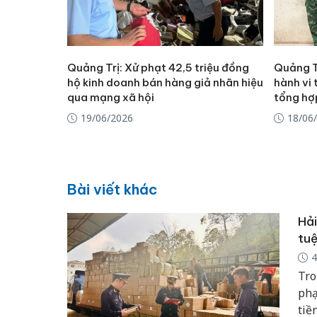
Quảng Trị: Xử phạt 42,5 triệu đồng
Quảng Tr
hộ kinh doanh bán hàng giả nhãn hiệu
hành vi 
qua mạng xã hội
tổng hợ
19/06/2026
18/06
Bài viết khác
Hải
tuệ
4
Tro
phạ
tiề