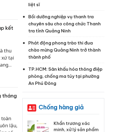
đồng.
liệt sĩ
Bồi dưỡng nghiệp vụ thanh tra
chuyên sâu cho công chức Thanh
ập kết
tra tỉnh Quảng Ninh
Phát động phong trào thi đua
chào mừng Quảng Ninh trở thành
à thu
thành phố
 xứ tại
đang
TP.HCM: Sân khấu hóa thông điệp
phòng, chống ma túy tại phường
An Phú Đông
g tháng
Chống hàng giả
 toàn
 Tiêu hủy
Khẩn trương xác
Cà
uôn lậu,
ai hàng ngàn
minh, xử lý sản phẩm
cô