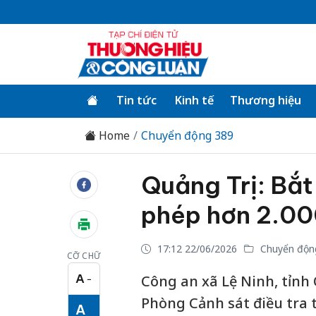
Tin tức
Kinh tế
Thương hiệu
Home
Chuyển động 389
Quảng Trị: Bắt
phép hơn 2.00
17:12 22/06/2026
Chuyển độn
CỠ CHỮ
A
Công an xã Lệ Ninh, tỉnh 
−
Cỡ chữ nhỏ
Phòng Cảnh sát điều tra 
A