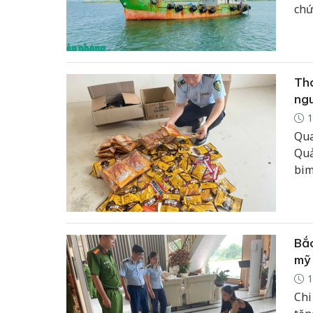
chứ
Tha
ng
1
Qua
Quả
bim
ngu
Bắc
mỹ 
1
Chi