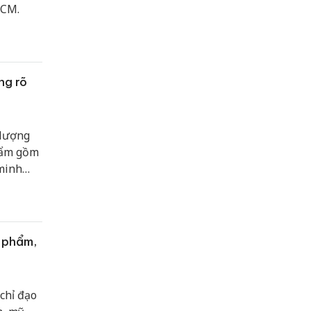
HCM.
ng rõ
 lượng
hẩm gồm
 minh
c phẩm,
chỉ đạo