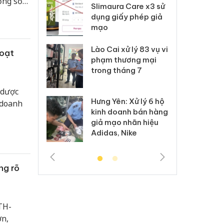
ổng số
m nhập lậu,
Slimaura Care x3 sử
sả
 quan
môi trường
dụng giấy phép giả
bả
hạm.
anh
mạo
ki
 Thanh Hóa
Lào Cai xử lý 83 vụ vi
Cô
hoạt
ại trong vụ
phạm thương mại
tìm
xuất, buôn
trong tháng 7
án
 sào giả
bá
 dược
Hưng Yên: Xử lý 6 hộ
 doanh
óa: Tìm bị
Th
kinh doanh bán hàng
g vụ án buôn
hạ
giả mạo nhãn hiệu
h sữa
bá
Adidas, Nike
 giả
Mo
ng rõ
TH-
ơn,