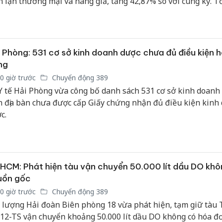
n lận thương mại và hàng giả, tăng 42,87% so với cùng kỳ. T
sản phẩ
n thu nộp ngân sách nhà nước đạt hơn 2.283 tỷ đồng. Các cơ
bảo vệ 
c năng đã khởi tố hình sự 142 vụ án với 239 đối tượng vi p
kinh do
Công an
 Phòng: 531 cơ sở kinh doanh dược chưa đủ điều kiện 
tìm bị h
ng
án sản 
0 giờ trước
Chuyển động 389
bán yến
Y tế Hải Phòng vừa công bố danh sách 531 cơ sở kinh doanh
n địa bàn chưa được cấp Giấy chứng nhận đủ điều kiện kinh
Thanh H
hại tron
c.
bán bìn
Moyuum
HCM: Phát hiện tàu vận chuyển 50.000 lít dầu DO khô
uồn gốc
0 giờ trước
Chuyển động 389
 lượng Hải đoàn Biên phòng 18 vừa phát hiện, tạm giữ tàu 
12-TS vận chuyển khoảng 50.000 lít dầu DO không có hóa đ