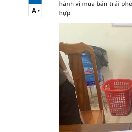
Cỡ chữ vừa
hành vi mua bán trái phé
A
+
hợp.
Cỡ chữ lớn