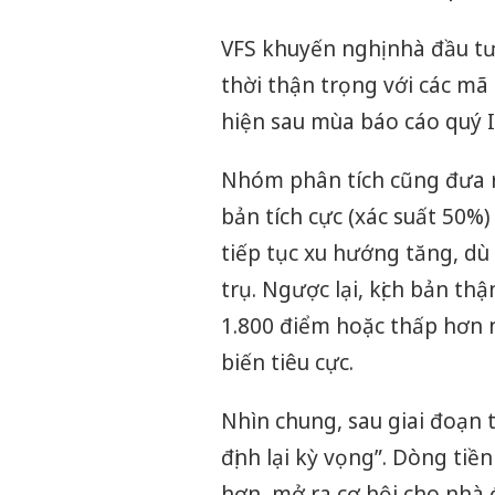
VFS khuyến nghị nhà đầu tư
thời thận trọng với các mã 
hiện sau mùa báo cáo quý I
Nhóm phân tích cũng đưa ra 
bản tích cực (xác suất 50%
tiếp tục xu hướng tăng, dù
trụ. Ngược lại, kịch bản thậ
1.800 điểm hoặc thấp hơn nếu
biến tiêu cực.
Nhìn chung, sau giai đoạn 
định lại kỳ vọng”. Dòng ti
hơn, mở ra cơ hội cho nhà 