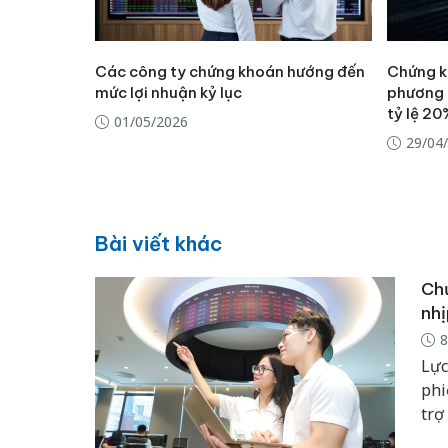
Các công ty chứng khoán hướng đến
Chứng k
mức lợi nhuận kỷ lục
phương 
tỷ lệ 20
01/05/2026
29/04
Bài viết khác
Chứ
nhị
8
Lực
phi
trợ