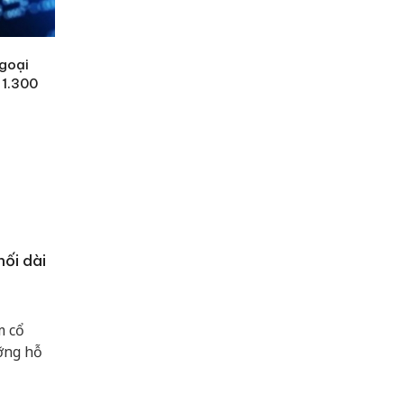
ngoại
 1.300
ối dài
m cổ
ỡng hỗ