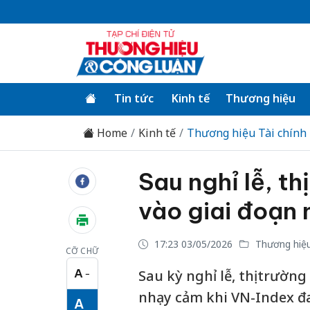
Tin tức
Kinh tế
Thương hiệu
Home
Kinh tế
Thương hiệu Tài chính
Sau nghỉ lễ, t
vào giai đoạn
17:23 03/05/2026
Thương hiệu
CỠ CHỮ
A
Sau kỳ nghỉ lễ, thị trườ
−
Cỡ chữ nhỏ
nhạy cảm khi VN-Index đa
A