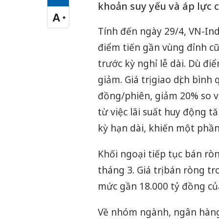
Cỡ chữ vừa
khoản suy yếu và áp lực c
A
+
Cỡ chữ lớn
Tính đến ngày 29/4, VN-Ind
điểm tiến gần vùng đỉnh cũ,
trước kỳ nghỉ lễ dài. Dù đ
giảm. Giá trị giao dịch bìn
đồng/phiên, giảm 20% so v
từ việc lãi suất huy động 
kỳ hạn dài, khiến một phần
Khối ngoại tiếp tục bán rò
tháng 3. Giá trị bán ròng 
mức gần 18.000 tỷ đồng củ
Về nhóm ngành, ngân hàng v