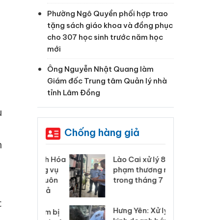
Phường Ngô Quyền phối hợp trao
tặng sách giáo khoa và đồng phục
cho 307 học sinh trước năm học
mới
Ông Nguyễn Nhật Quang làm
Giám đốc Trung tâm Quản lý nhà
tỉnh Lâm Đồng
u
Chống hàng giả
n
 Thanh Hóa
Lào Cai xử lý 83 vụ vi
Cô
ại trong vụ
phạm thương mại
tìm
xuất, buôn
trong tháng 7
án
 sào giả
bá
c
Hưng Yên: Xử lý 6 hộ
óa: Tìm bị
Th