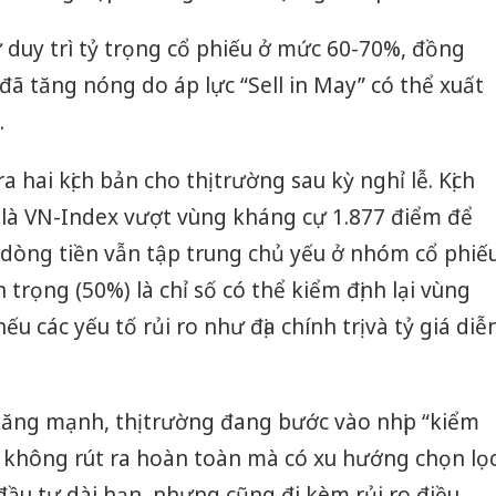
 duy trì tỷ trọng cổ phiếu ở mức 60-70%, đồng
đã tăng nóng do áp lực “Sell in May” có thể xuất
.
hai kịch bản cho thị trường sau kỳ nghỉ lễ. Kịch
) là VN-Index vượt vùng kháng cự 1.877 điểm để
 dòng tiền vẫn tập trung chủ yếu ở nhóm cổ phiế
n trọng (50%) là chỉ số có thể kiểm định lại vùng
 các yếu tố rủi ro như địa chính trị và tỷ giá diễ
Công an
tìm bị h
án sản 
tăng mạnh, thị trường đang bước vào nhịp “kiểm
bán yến
ền không rút ra hoàn toàn mà có xu hướng chọn lọ
Thanh H
đầu tư dài hạn, nhưng cũng đi kèm rủi ro điều