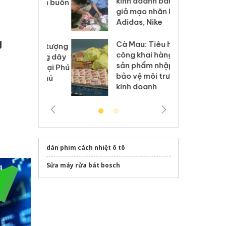
kinh doanh bán hàng
g vụ án buôn
hạ
giả mạo nhãn hiệu
h sữa
bá
Adidas, Nike
 giả
Mo
g
Cà Mau: Tiêu hủy
g: Đối tượng
An
công khai hàng ngàn
 đường dây
ch
sản phẩm nhập lậu,
 giả tại Phú
bá
bảo vệ môi trường
 đầu thú
Qu
kinh doanh
dán phim cách nhiệt ô tô
Sửa máy rửa bát bosch