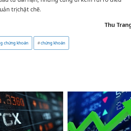
hại tron
bán bìn
ản trị chặt chẽ.
Moyuum
Thu Tran
An Gian
chủ mưu
bán hàng
ờng chứng khoán
chứng khoán
Quốc ra