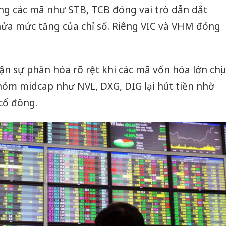
ng các mã như STB, TCB đóng vai trò dẫn dắt
ửa mức tăng của chỉ số. Riêng VIC và VHM đóng
 sự phân hóa rõ rệt khi các mã vốn hóa lớn chịu
 nhóm midcap như NVL, DXG, DIG lại hút tiền nhờ
cổ đông.