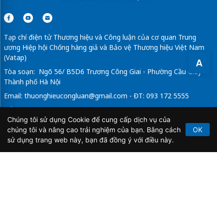
Tạp chí điện tử Thương hiệu và Công luận của cơ quan Trung
ương Hiệp hội Chống hàng giả và Bảo vệ Thương hiệu Việt Nam
(Vatap)
A
Tòa soạn: Ngõ 56/ B5D6 Trương Công Giai - Phường Cầu Giấy -
Thành phố Hà Nội
Email:
thuonghieucongluan@gmail.com
- ĐT: 093 172 5555
Tổng Biên Tập: Vũ Đức Thuận
Chúng tôi sử dụng Cookie để cung cấp dịch vụ của
Giấy phép hoạt động báo chí điện tử số 64/GP-BTTTT do Bộ
chúng tôi và nâng cao trải nghiệm của bạn. Bằng cách
OK
Thông tin và Truyền thông cấp ngày 21/2/2020.
sử dụng trang web này, bạn đã đồng ý với điều này.
Copyright © 2026
TẠP CHÍ THƯƠNG HIỆU & CÔNG
LUẬN
. All Rights Reserved.
Bản quyền thuộc Tạp chí Thương hiệu và Công luận. Cấm