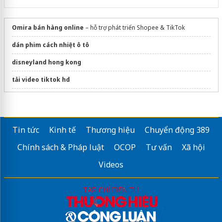
Omira bán hàng online
– hỗ trợ phát triển Shopee & TikTok
dán phim cách nhiệt ô tô
disneyland hong kong
tải video tiktok hd
Sửa máy rửa bát bosch
mekong delta day tour from ho chi minh
Tin tức
Kinh tế
Thương hiệu
Chuyển động 389
Chính sách & Pháp luật
OCOP
Tư vấn
Xã hội
Videos