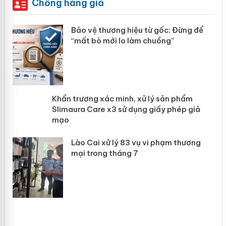
Chống hàng giả
àng
Bảo vệ thương hiệu từ gốc: Đừng để
“mất bò mới lo làm chuồng”
ản
Khẩn trương xác minh, xử lý sản phẩm
 án
Slimaura Care x3 sử dụng giấy phép
giả mạo
Lào Cai xử lý 83 vụ vi phạm thương
mại trong tháng 7