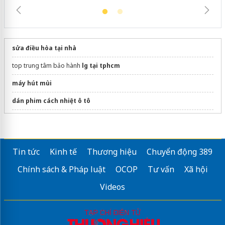
sửa điều hòa tại nhà
top trung tâm bảo hành
lg tại tphcm
máy hút mùi
dán phim cách nhiệt ô tô
máy giặt quần áo hafele
Sửa máy rửa bát bosch
Tin tức
Kinh tế
Thương hiệu
Chuyển động 389
Bình tích khí 500 lít
Chính sách & Pháp luật
OCOP
Tư vấn
Xã hội
Tủ điện composite
Videos