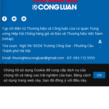
Tạp chí điện tử Thương hiệu và Công luận của cơ quan Trung
ương Hiệp hội Chống hàng giả và Bảo vệ Thương hiệu Việt Nam
(Vatap)
A
Tòa soạn: Ngõ 56/ B5D6 Trương Công Giai - Phường Cầu Giấy -
Thành phố Hà Nội
Email:
thuonghieucongluan@gmail.com
- ĐT: 093 172 5555
Tổng Biên Tập: Vũ Đức Thuận
Chúng tôi sử dụng Cookie để cung cấp dịch vụ của
Giấy phép hoạt động báo chí điện tử số 64/GP-BTTTT do Bộ
chúng tôi và nâng cao trải nghiệm của bạn. Bằng cách
OK
Thông tin và Truyền thông cấp ngày 21/2/2020.
sử dụng trang web này, bạn đã đồng ý với điều này.
Copyright © 2026
TẠP CHÍ THƯƠNG HIỆU & CÔNG
LUẬN
. All Rights Reserved.