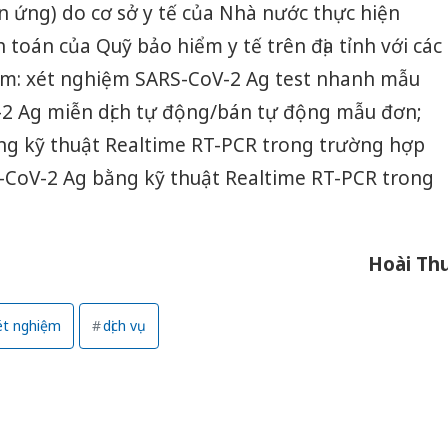
 ứng) do cơ sở y tế của Nhà nước thực hiện
toán của Quỹ bảo hiểm y tế trên địa tỉnh với các
ồm: xét nghiệm SARS-CoV-2 Ag test nhanh mẫu
2 Ag miễn dịch tự động/bán tự động mẫu đơn;
g kỹ thuật Realtime RT-PCR trong trường hợp
CoV-2 Ag bằng kỹ thuật Realtime RT-PCR trong
Hoài Th
ét nghiệm
dịch vụ
Công an
tìm bị h
án sản 
bán yến