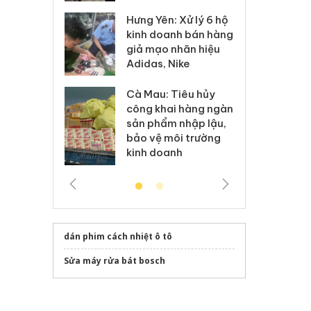
Hưng Yên: Xử lý 6 hộ
óa: Tìm bị
Th
kinh doanh bán hàng
g vụ án buôn
hạ
giả mạo nhãn hiệu
h sữa
bá
Adidas, Nike
 giả
Mo
Cà Mau: Tiêu hủy
g: Đối tượng
An
công khai hàng ngàn
 đường dây
ch
sản phẩm nhập lậu,
 giả tại Phú
bá
bảo vệ môi trường
 đầu thú
Qu
kinh doanh
dán phim cách nhiệt ô tô
Sửa máy rửa bát bosch