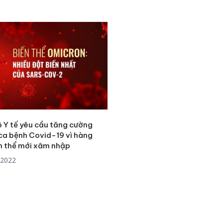
Thanh H
hại tron
bán bìn
Moyuum
An Gian
chủ mưu
bán hàng
Quốc ra
ộ Y tế yêu cầu tăng cường
 ca bệnh Covid-19 vì hàng
ến thể mới xâm nhập
/2022