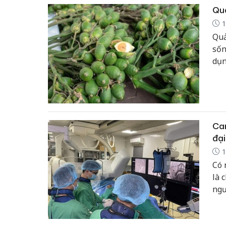
Quả
1
Quả
sốn
dụn
độn
Can
đại
1
Có 
là 
ngư
có 
ngư
nhấ