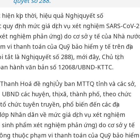
quyết số 288.
 hiện kịp thời, hiệu quả Nghị quyết số
quy định mức giá dịch vụ xét nghiệm SARS-CoV-2
ét nghiệm phản ứng) do cơ sở y tế của Nhà nướ
 vi thanh toán của Quỹ bảo hiểm y tế trên địa
 tắt là Nghị quyết số 288), mới đây, Chủ tịch
ban hành văn bản số 12068/UBND-KTTC.
 Thanh Hoá đề nghị Ủy ban MTTQ tỉnh và các sở,
, UBND các huyện, thị xã, thành phố, theo chức
tổ chức tuyên truyền, phổ biến đến các địa
 lớp Nhân dân về mức giá dịch vụ xét nghiệm
sinh phẩm xét nghiệm phản ứng) do cơ sở y tế
ông thuộc phạm vi thanh toán của Quỹ bảo hiểm