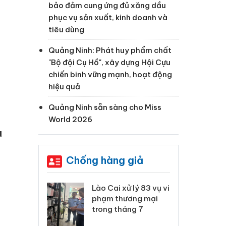
bảo đảm cung ứng đủ xăng dầu
phục vụ sản xuất, kinh doanh và
tiêu dùng
Quảng Ninh: Phát huy phẩm chất
"Bộ đội Cụ Hồ", xây dựng Hội Cựu
chiến binh vững mạnh, hoạt động
hiệu quả
Quảng Ninh sẵn sàng cho Miss
World 2026
u
Chống hàng giả
 Thanh Hóa
Lào Cai xử lý 83 vụ vi
Cô
ại trong vụ
phạm thương mại
tìm
xuất, buôn
trong tháng 7
án
 sào giả
bá