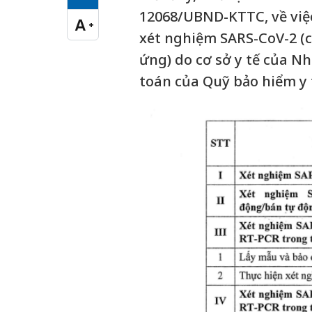
Cỡ chữ vừa
12068/UBND-KTTC, về việc 
A
+
Cỡ chữ lớn
xét nghiệm SARS-CoV-2 (
ứng) do cơ sở y tế của N
toán của Quỹ bảo hiểm y t