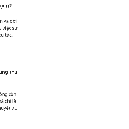
 dụng?
n và đời
 việc sử
ều tác
ung thư
ông còn
à chỉ là
huyết và
với một
 hiện