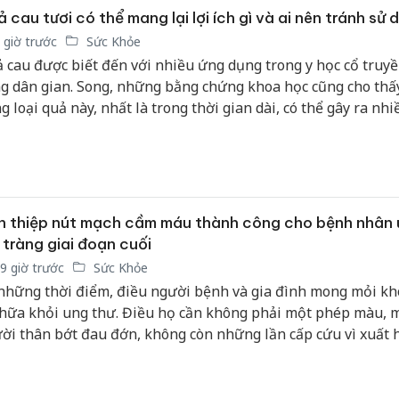
 cau tươi có thể mang lại lợi ích gì và ai nên tránh sử
 giờ trước
Sức Khỏe
 cau được biết đến với nhiều ứng dụng trong y học cổ truyề
g dân gian. Song, những bằng chứng khoa học cũng cho thấy
g loại quả này, nhất là trong thời gian dài, có thể gây ra nhi
g bất lợi đối với sức khỏe.
 thiệp nút mạch cầm máu thành công cho bệnh nhân 
 tràng giai đoạn cuối
9 giờ trước
Sức Khỏe
những thời điểm, điều người bệnh và gia đình mong mỏi kh
chữa khỏi ung thư. Điều họ cần không phải một phép màu, m
ời thân bớt đau đớn, không còn những lần cấp cứu vì xuất 
thể trở về nhà. Ước mong ấy tưởng chừng rất giản dị, nhưng 
ời bệnh ung thư giai đoạn cuối, đôi khi lại là điều khó thực
t.