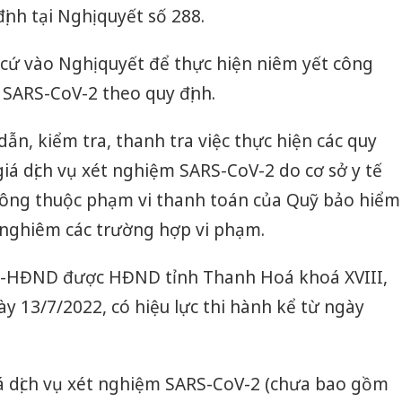
định tại Nghị quyết số 288.
n cứ vào Nghị quyết để thực hiện niêm yết công
m SARS-CoV-2 theo quy định.
ẫn, kiểm tra, thanh tra việc thực hiện các quy
giá dịch vụ xét nghiệm SARS-CoV-2 do cơ sở y tế
ông thuộc phạm vi thanh toán của Quỹ bảo hiểm
lý nghiêm các trường hợp vi phạm.
Q-HĐND được HĐND tỉnh Thanh Hoá khoá XVIII,
y 13/7/2022, có hiệu lực thi hành kể từ ngày
iá dịch vụ xét nghiệm SARS-CoV-2 (chưa bao gồm