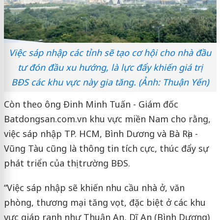
Việc sáp nhập các tỉnh sẽ tạo cơ hội cho nhà đầu
tư đón đầu xu hướng, là lực đẩy khiến giá trị
BĐS các khu vực này gia tăng. (Ảnh: Thuận Yến)
Còn theo ông Đinh Minh Tuấn - Giám đốc
Batdongsan.com.vn khu vực miền Nam cho rằng,
việc sáp nhập TP. HCM, Bình Dương và Bà Rịa -
Vũng Tàu cũng là thông tin tích cực, thúc đẩy sự
phát triển của thị trường BĐS.
“Việc sáp nhập sẽ khiến nhu cầu nhà ở, văn
phòng, thương mại tăng vọt, đặc biệt ở các khu
vực giáp ranh như Thuận An, Dĩ An (Bình Dương)