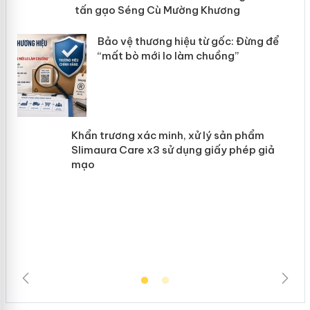
hơn 22 tấn gạo Séng Cù Mường
Khương
àng
ản
Bảo vệ thương hiệu từ gốc: Đừng để
“mất bò mới lo làm chuồng”
Khẩn trương xác minh, xử lý sản phẩm
Slimaura Care x3 sử dụng giấy phép giả
mạo