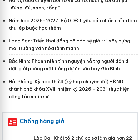
Hà Nội đưa chuyển đổi số về cơ sở, hướng tới dữ liệu
“đúng, đủ, sạch, sống”
Năm học 2026-2027: Bộ GDĐT yêu cầu chấn chỉnh lạm
thu, ép buộc học thêm
Lạng Sơn: Triển khai đồng bộ các hệ giá trị, xây dựng
môi trường văn hóa lành mạnh
Bắc Ninh: Thanh niên tình nguyện hỗ trợ người dân di
dời, giải phóng mặt bằng dự án sân bay Gia Bình
Hải Phòng: Kỳ họp thứ 4 (kỳ họp chuyên đề) HĐND
thành phố khóa XVII, nhiệm kỳ 2026 - 2031 thực hiện
công tác nhân sự
Chống hàng giả
mại
Lào Cai: Khởi tố 2 chủ cơ sở làm giả