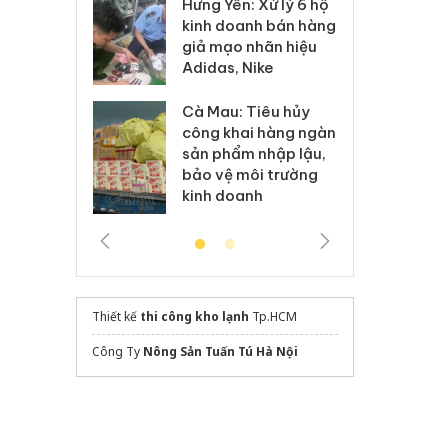
: Xử lý 6 hộ
Hư
Thanh Hóa: Tìm bị
anh bán hàng
ki
hại trong vụ án buôn
 nhãn hiệu
gi
bán bình sữa
Nike
Ad
Moyuum giả
 Tiêu hủy
Cà
An Giang: Đối tượng
ai hàng ngàn
cô
chủ mưu đường dây
m nhập lậu,
sả
bán hàng giả tại Phú
môi trường
bả
Quốc ra đầu thú
anh
ki
Thiết kế
thi công kho lạnh
Tp.HCM
Công Ty
Nông Sản Tuấn Tú Hà Nội