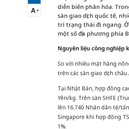
Cỡ chữ vừa
diễn biến phân hóa. Trong
A
+
Cỡ chữ lớn
sàn giao dịch quốc tế, n
trì trạng thái đi ngang. Ở
một số địa phương phía B
Nguyên liệu công nghiệp kh
So với nhiều mặt hàng nông
trên các sàn giao dịch châu Á
Tại Nhật Bản, hợp đồng cao
Yên/kg. Trên sàn SHFE (Tr
lên 16.740 Nhân dân tệ/tấn.
Singapore khi hợp đồng TS
1%.