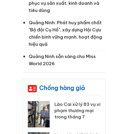
phục vụ sản xuất, kinh doanh và
tiêu dùng
Quảng Ninh: Phát huy phẩm chất
"Bộ đội Cụ Hồ", xây dựng Hội Cựu
chiến binh vững mạnh, hoạt động
hiệu quả
Quảng Ninh sẵn sàng cho Miss
World 2026
Chống hàng giả
xử lý 83 vụ vi
Công an Thanh Hóa
Lào
ương mại
tìm bị hại trong vụ
ph
háng 7
án sản xuất, buôn
tr
bán yến sào giả