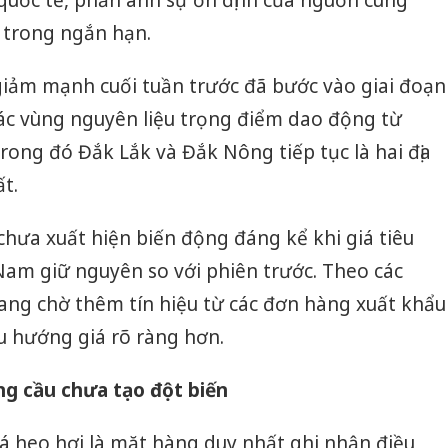
 trong ngắn hạn.
giảm mạnh cuối tuần trước đã bước vào giai đoạn
các vùng nguyên liệu trọng điểm dao động từ
rong đó Đắk Lắk và Đắk Nông tiếp tục là hai địa
t.
chưa xuất hiện biến động đáng kể khi giá tiêu
 Nam giữ nguyên so với phiên trước. Theo các
ang chờ thêm tín hiệu từ các đơn hàng xuất khẩu
u hướng giá rõ ràng hơn.
Công an Thanh Hóa
Lào Cai 
tìm bị hại trong vụ
phạm th
ung cầu chưa tạo đột biến
án sản xuất, buôn
trong t
bán yến sào giả
á heo hơi là mặt hàng duy nhất ghi nhận điều