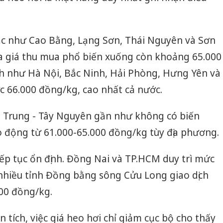
Hưng Yên
Thanh Hóa: Tìm bị
kinh do
hại trong vụ án buôn
giả mạo
bán bình sữa
Adidas, 
Moyuum giả
c như Cao Bằng, Lạng Sơn, Thái Nguyên và Sơn
a giá thu mua phổ biến xuống còn khoảng 65.000
Cà Mau:
An Giang: Đối tượng
công kh
chủ mưu đường dây
nh như Hà Nội, Bắc Ninh, Hải Phòng, Hưng Yên và
sản phẩ
bán hàng giả tại Phú
bảo vệ 
c 66.000 đồng/kg, cao nhất cả nước.
Quốc ra đầu thú
kinh do
n Trung - Tây Nguyên gần như không có biến
o động từ 61.000-65.000 đồng/kg tùy địa phương.
iếp tục ổn định. Đồng Nai và TP.HCM duy trì mức
nhiều tỉnh Đồng bằng sông Cửu Long giao dịch
00 đồng/kg.
 tích, việc giá heo hơi chỉ giảm cục bộ cho thấy