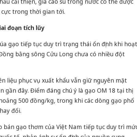
hẩu cải thiện, giá cao su trong nước có thể được
cực trong thời gian tới.
ai đoạn tích lũy
lúa gạo tiếp tục duy trì trạng thái ổn định khi hoạ
 Đồng bằng sông Cửu Long chưa có nhiều đột
ên liệu phục vụ xuất khẩu vẫn giữ nguyên mặt
n gần đây. Điểm đáng chú ý là gạo OM 18 tại thị
hoảng 500 đồng/kg, trong khi các dòng gạo phổ
hay đổi.
o bán gạo thơm của Việt Nam tiếp tục duy trì mứ
 quốc tế, phản ánh sự ổn định của nguồn cung