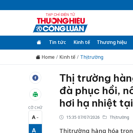
Tin tức
Kinh tế
Thương hiệu
Home
Kinh tế
Thị trường
Thị trường hàn
đà phục hồi, n
hơi hạ nhiệt tạ
CỠ CHỮ
A
15:35 07/07/2026
Thị trường
−
Cỡ chữ nhỏ
A
Thị trường hàng hóa tron