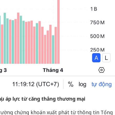
ịu áp lực từ căng thẳng thương mại
Công an
tìm bị h
trường chứng khoán xuất phát từ thông tin Tổng
án sản 