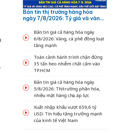
Bản tin thị trường hàng hóa
ngày 7/8/2026: Tỷ giá và vàng
neo cao, cà phê tăng mạnh,
dầu thế giới bật tăng
Bản tin giá cả hàng hóa ngày
6/8/2026: Vàng, cà phê đồng loạt
n
tăng mạnh
Toàn cảnh hành trình chặn đứng
35 tấn heo nhiễm chất cấm vào
,
TP.HCM
Bản tin giá cả hàng hóa ngày
5/8/2026: Thị trường phân hóa,
nhiều mặt hàng chịu áp lực
Xuất nhập khẩu vượt 659,6 tỷ
USD: Tín hiệu tăng trưởng mạnh
của kinh tế Việt Nam