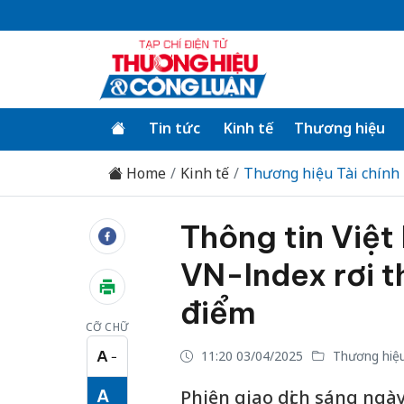
Tin tức
Kinh tế
Thương hiệu
Home
Kinh tế
Thương hiệu Tài chính
Thông tin Việt
VN-Index rơi 
điểm
CỠ CHỮ
A
11:20 03/04/2025
Thương hiệu
−
Cỡ chữ nhỏ
A
Phiên giao dịch sáng ngà