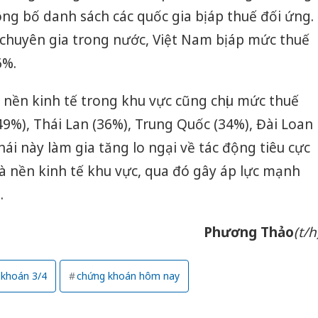
bán yến
g bố danh sách các quốc gia bị áp thuế đối ứng.
 chuyên gia trong nước, Việt Nam bị áp mức thuế
Thanh H
hại tron
6%.
bán bìn
Moyuum
 nền kinh tế trong khu vực cũng chịu mức thuế
An Gian
9%), Thái Lan (36%), Trung Quốc (34%), Đài Loan
chủ mưu
ái này làm gia tăng lo ngại về tác động tiêu cực
bán hàng
Quốc ra
à nền kinh tế khu vực, qua đó gây áp lực mạnh
.
Phương Thảo
(t/h
 khoán 3/4
chứng khoán hôm nay