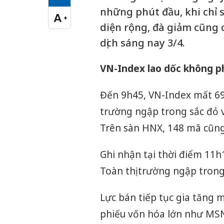
Cỡ chữ vừa
những phút đầu, khi chỉ 
A
+
Cỡ chữ lớn
diện rộng, đà giảm cũng 
dịch sáng nay 3/4.
VN-Index lao dốc không 
Đến 9h45, VN-Index mất 69,
trường ngập trong sắc đỏ 
Trên sàn HNX, 148 mã cũng
Ghi nhận tại thời điểm 11h
Toàn thị trường ngập trong
Lực bán tiếp tục gia tăng 
phiếu vốn hóa lớn như MSN