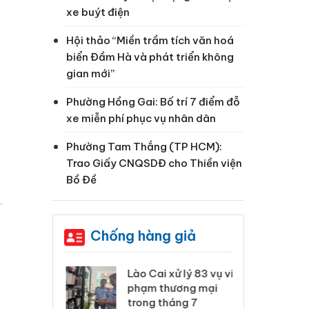
xe buýt điện
Hội thảo “Miền trầm tích văn hoá
biển Đầm Hà và phát triển không
gian mới”
Phường Hồng Gai: Bố trí 7 điểm đỗ
xe miễn phí phục vụ nhân dân
Phường Tam Thắng (TP HCM):
Trao Giấy CNQSDĐ cho Thiền viện
Bồ Đề
Chống hàng giả
 Thanh Hóa
Lào Cai xử lý 83 vụ vi
Cô
ại trong vụ
phạm thương mại
tìm
xuất, buôn
trong tháng 7
án