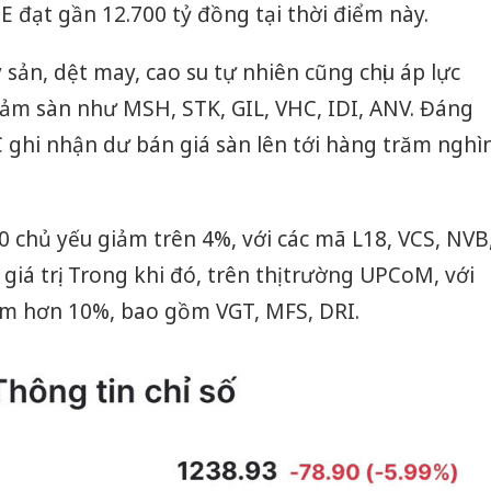
đạt gần 12.700 tỷ đồng tại thời điểm này.
ản, dệt may, cao su tự nhiên cũng chịu áp lực
ảm sàn như MSH, STK, GIL, VHC, IDI, ANV. Đáng
 ghi nhận dư bán giá sàn lên tới hàng trăm nghì
chủ yếu giảm trên 4%, với các mã L18, VCS, NVB
iá trị. Trong khi đó, trên thị trường UPCoM, với
ảm hơn 10%, bao gồm VGT, MFS, DRI.