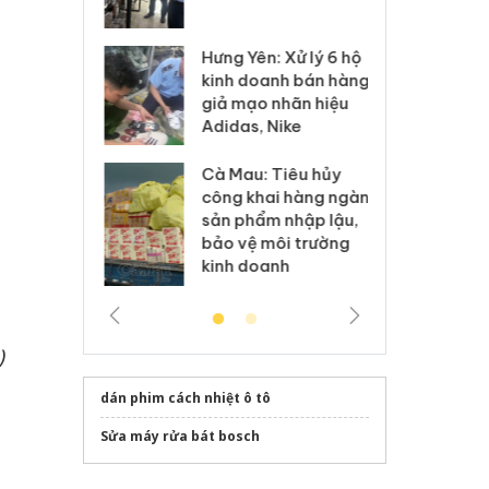
 sào giả
bá
Hưng Yên: Xử lý 6 hộ
óa: Tìm bị
Th
kinh doanh bán hàng
g vụ án buôn
hạ
giả mạo nhãn hiệu
h sữa
bá
Adidas, Nike
 giả
Mo
Cà Mau: Tiêu hủy
g: Đối tượng
An
công khai hàng ngàn
 đường dây
ch
sản phẩm nhập lậu,
 giả tại Phú
bá
bảo vệ môi trường
 đầu thú
Qu
kinh doanh
)
dán phim cách nhiệt ô tô
Sửa máy rửa bát bosch