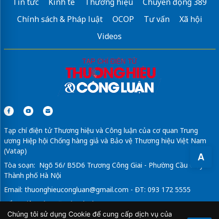
Tin tức
Kinh tế
Thương hiệu
Chuyển động 389
Chính sách & Pháp luật
OCOP
Tư vấn
Xã hội
Videos
Tạp chí điện tử Thương hiệu và Công luận của cơ quan Trung
ương Hiệp hội Chống hàng giả và Bảo vệ Thương hiệu Việt Nam
(Vatap)
A
Tòa soạn: Ngõ 56/ B5D6 Trương Công Giai - Phường Cầu Giấy -
Thành phố Hà Nội
Email:
thuonghieucongluan@gmail.com
- ĐT: 093 172 5555
Tổng Biên Tập: Vũ Đức Thuận
Chúng tôi sử dụng Cookie để cung cấp dịch vụ của
Giấy phép hoạt động báo chí điện tử số 64/GP-BTTTT do Bộ