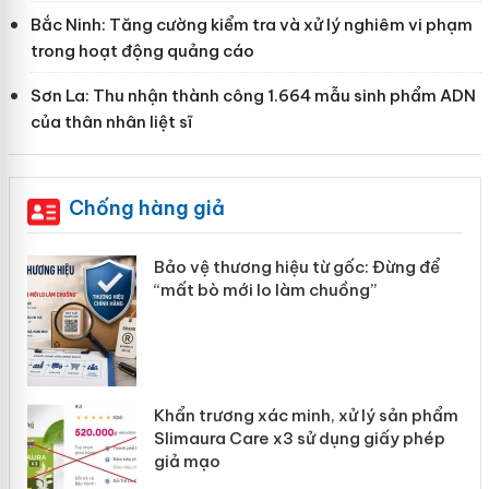
Bắc Ninh: Tăng cường kiểm tra và xử lý nghiêm vi phạm
trong hoạt động quảng cáo
Sơn La: Thu nhận thành công 1.664 mẫu sinh phẩm ADN
của thân nhân liệt sĩ
Chống hàng giả
àng
Bảo vệ thương hiệu từ gốc: Đừng để
“mất bò mới lo làm chuồng”
ản
Khẩn trương xác minh, xử lý sản phẩm
 án
Slimaura Care x3 sử dụng giấy phép
giả mạo