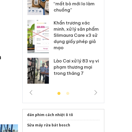
 nhãn hiệu
“mất bò mới lo làm
gi
Nike
chuồng”
Ad
 Tiêu hủy
Khẩn trương xác
Cà
ai hàng ngàn
minh, xử lý sản phẩm
cô
m nhập lậu,
Slimaura Care x3 sử
sả
môi trường
dụng giấy phép giả
bả
anh
mạo
ki
n
 Thanh Hóa
Lào Cai xử lý 83 vụ vi
Cô
ại trong vụ
phạm thương mại
tìm
xuất, buôn
trong tháng 7
án
 sào giả
bá
dán phim cách nhiệt ô tô
Sửa máy rửa bát bosch