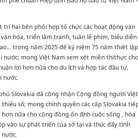
sớm phê chuẩn Hiệp định Bảo hộ đầu tư Việt Nam 
 trí hai bên phối hợp tổ chức các hoạt động văn
văn hóa, triển lãm tranh, tuần lễ phim, biểu diễn
hao… trong năm 2025 để kỷ niệm 75 năm thiết lập
ai nước; mong Việt Nam xem xét miễn thị thực ch
uận lợi hơn nữa cho du lịch và hợp tác đầu tư,
i nước.
phủ Slovakia đã công nhận Cộng đồng người Việt
c thiểu số; mong chính quyền các cấp Slovakia tiế
i hơn nữa cho cộng đồng ổn định cuộc sống , hòa
óp vào sự phát triển của sở tại và thúc đẩy tình
Hưng Yên
 nước.
kinh do