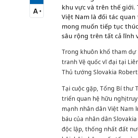
Cỡ chữ vừa
khu vực và trên thế giới.
A
+
Cỡ chữ lớn
Việt Nam là đối tác qua
mong muốn tiếp tục thúc 
sâu rộng trên tất cả lĩnh 
Trong khuôn khổ tham dự 
tranh Vệ quốc vĩ đại tại L
Thủ tướng Slovakia Robert 
Tại cuộc gặp, Tổng Bí thư 
triển quan hệ hữu nghị tru
mạnh nhân dân Việt Nam lu
báu của nhân dân Slovakia
độc lập, thống nhất đất nướ