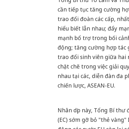
Tổng Bí thư Tô Lâm và Thủ 
cần tiếp tục tăng cường hợp
trao đổi đoàn các cấp, nhất
hiểu biết lẫn nhau; đẩy mạn
mạnh bổ trợ trong bối cảnh
động; tăng cường hợp tác g
trao đổi sinh viên giữa hai
chặt chẽ trong việc giải qu
nhau tại các, diễn đàn đa 
chiến lược, ASEAN-EU.
Nhân dịp này, Tổng Bí thư 
(EC) sớm gỡ bỏ "thẻ vàng" 