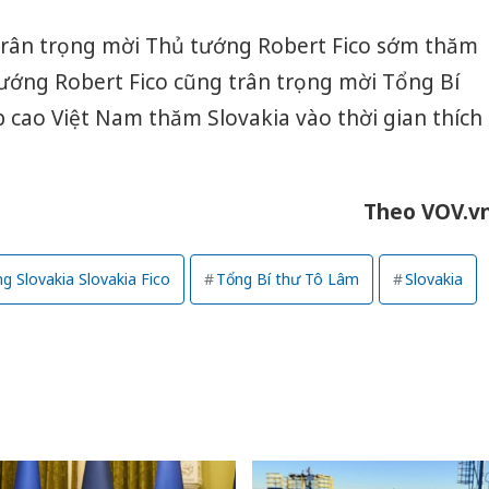
giả mạo
Adidas, 
 trân trọng mời Thủ tướng Robert Fico sớm thăm
tướng Robert Fico cũng trân trọng mời Tổng Bí
Cà Mau:
công kh
 cao Việt Nam thăm Slovakia vào thời gian thích
sản phẩ
bảo vệ 
kinh do
Theo VOV.v
Công an
tìm bị h
án sản 
g Slovakia Slovakia Fico
Tổng Bí thư Tô Lâm
Slovakia
bán yến