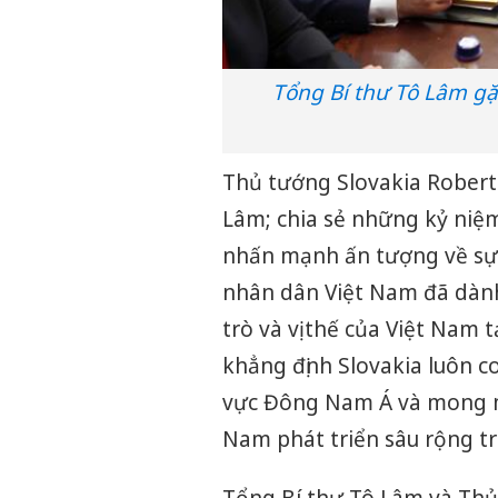
Tổng Bí thư Tô Lâm gặ
Thủ tướng Slovakia Robert
Lâm; chia sẻ những kỷ niệ
nhấn mạnh ấn tượng về sự 
nhân dân Việt Nam đã dành
trò và vị thế của Việt Nam 
khẳng định Slovakia luôn c
vực Đông Nam Á và mong mu
Nam phát triển sâu rộng trê