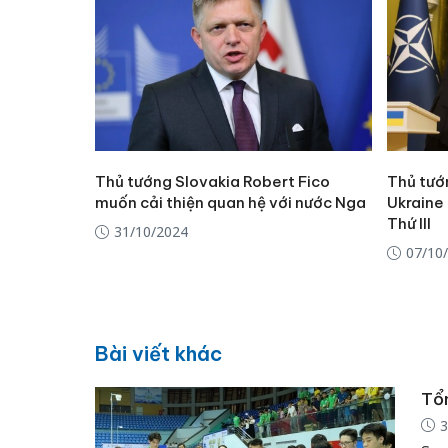
Thủ tướng Slovakia Robert Fico
Thủ tướ
muốn cải thiện quan hệ với nước Nga
Ukraine 
Thứ III
31/10/2024
07/10
Bài viết khác
Tổn
3