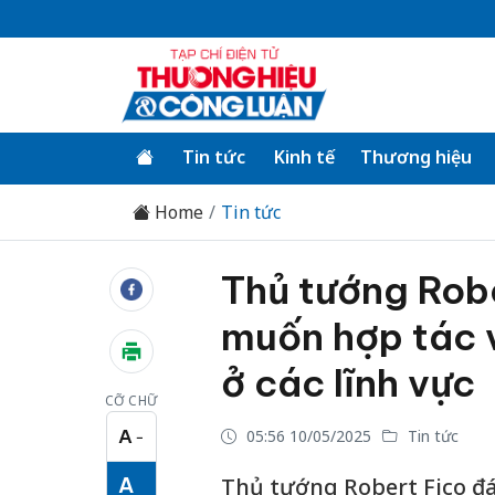
Tin tức
Kinh tế
Thương hiệu
Home
Tin tức
Thủ tướng Rob
muốn hợp tác v
ở các lĩnh vực
CỠ CHỮ
A
05:56 10/05/2025
Tin tức
−
Cỡ chữ nhỏ
A
Thủ tướng Robert Fico đán