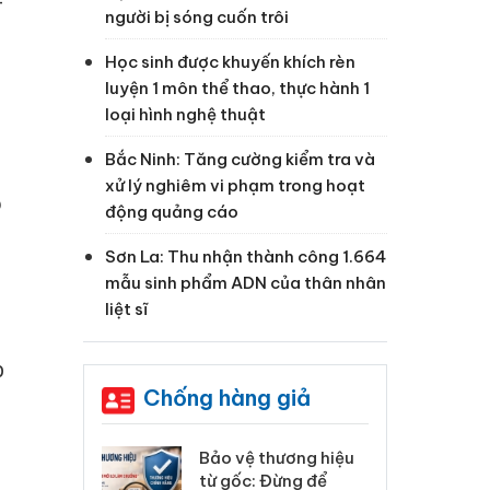
–
người bị sóng cuốn trôi
Học sinh được khuyến khích rèn
luyện 1 môn thể thao, thực hành 1
loại hình nghệ thuật
Bắc Ninh: Tăng cường kiểm tra và
xử lý nghiêm vi phạm trong hoạt
o
động quảng cáo
Sơn La: Thu nhận thành công 1.664
mẫu sinh phẩm ADN của thân nhân
liệt sĩ
p
Chống hàng giả
: Xử lý 6 hộ
Bảo vệ thương hiệu
Hư
anh bán hàng
từ gốc: Đừng để
ki