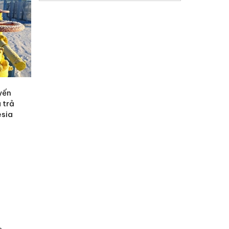
yến
 trả
esia