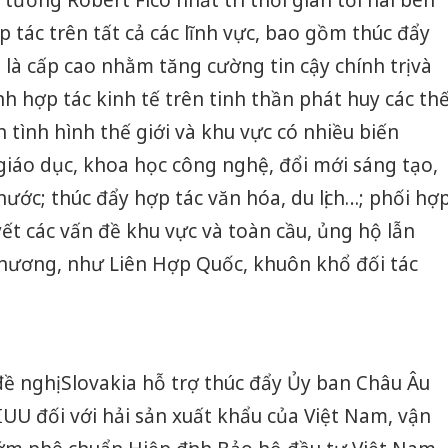
tướng Robert Fico nhất trí thời gian tới hai bên
 tác trên tất cả các lĩnh vực, bao gồm thúc đẩy
 là cấp cao nhằm tăng cường tin cậy chính trị và
h hợp tác kinh tế trên tinh thần phát huy các th
 tình hình thế giới và khu vực có nhiều biến
iáo dục, khoa học công nghệ, đổi mới sáng tạo,
 nước; thúc đẩy hợp tác văn hóa, du lịch…; phối hợ
yết các vấn đề khu vực và toàn cầu, ủng hộ lẫn
phương, như Liên Hợp Quốc, khuôn khổ đối tác
đề nghị Slovakia hỗ trợ thúc đẩy Ủy ban Châu Âu
IUU đối với hải sản xuất khẩu của Việt Nam, vận