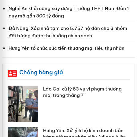
Nghệ An khởi công xây dựng Trường THPT Nam Đàn 1
quy mô gần 300 tỷ đồng
Đà Nẵng: Xóa nhà tạm cho 5.757 hộ dân cho 3 nhóm
đối tượng được thụ hưởng chính sách
Hưng Yên tổ chức xúc tiến thương mại tiêu thụ nhãn
Chống hàng giả
 án
Lào Cai xử lý 83 vụ vi phạm thương
mại trong tháng 7
n
y
Hưng Yên: Xử lý 6 hộ kinh doanh bán
hàng giả mạo nhãn hiệu Adidas, Nike