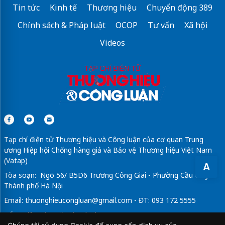
Tin tức
Kinh tế
Thương hiệu
Chuyển động 389
Chính sách & Pháp luật
OCOP
Tư vấn
Xã hội
Videos
Tạp chí điện tử Thương hiệu và Công luận của cơ quan Trung
ương Hiệp hội Chống hàng giả và Bảo vệ Thương hiệu Việt Nam
(Vatap)
A
Tòa soạn: Ngõ 56/ B5D6 Trương Công Giai - Phường Cầu Giấy -
Thành phố Hà Nội
Email:
thuonghieucongluan@gmail.com
- ĐT: 093 172 5555
Tổng Biên Tập: Vũ Đức Thuận