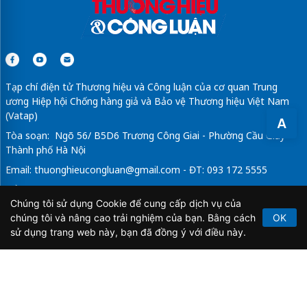
Tạp chí điện tử Thương hiệu và Công luận của cơ quan Trung
ương Hiệp hội Chống hàng giả và Bảo vệ Thương hiệu Việt Nam
(Vatap)
A
Tòa soạn: Ngõ 56/ B5D6 Trương Công Giai - Phường Cầu Giấy -
Thành phố Hà Nội
Email:
thuonghieucongluan@gmail.com
- ĐT: 093 172 5555
Tổng Biên Tập: Vũ Đức Thuận
Chúng tôi sử dụng Cookie để cung cấp dịch vụ của
Giấy phép hoạt động báo chí điện tử số 64/GP-BTTTT do Bộ
chúng tôi và nâng cao trải nghiệm của bạn. Bằng cách
OK
Thông tin và Truyền thông cấp ngày 21/2/2020.
sử dụng trang web này, bạn đã đồng ý với điều này.
Copyright © 2026
TẠP CHÍ THƯƠNG HIỆU & CÔNG
LUẬN
. All Rights Reserved.