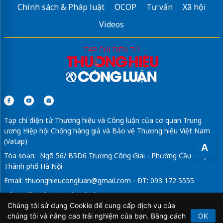
Chính sách & Pháp luật
OCOP
Tư vấn
Xã hội
Videos
Tạp chí điện tử Thương hiệu và Công luận của cơ quan Trung
ương Hiệp hội Chống hàng giả và Bảo vệ Thương hiệu Việt Nam
(Vatap)
A
Tòa soạn: Ngõ 56/ B5D6 Trương Công Giai - Phường Cầu Giấy -
Thành phố Hà Nội
Email:
thuonghieucongluan@gmail.com
- ĐT: 093 172 5555
Tổng Biên Tập: Vũ Đức Thuận
Chúng tôi sử dụng Cookie để cung cấp dịch vụ của
Giấy phép hoạt động báo chí điện tử số 64/GP-BTTTT do Bộ
chúng tôi và nâng cao trải nghiệm của bạn. Bằng cách
OK
Thông tin và Truyền thông cấp ngày 21/2/2020.