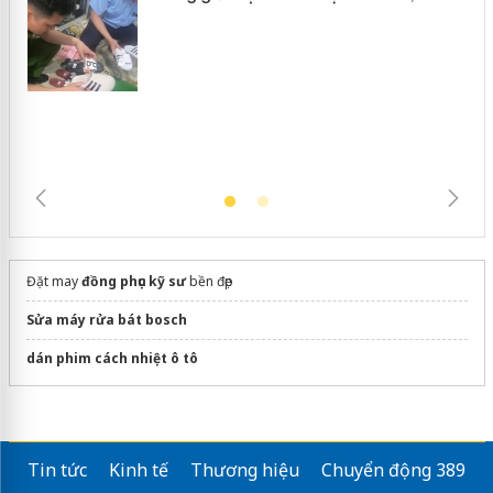
Hưng Yên: Xử lý 6 hộ kinh doanh bán
hàng giả mạo nhãn hiệu Adidas, Nike
Đặt may
đồng phục kỹ sư
bền đẹp
Sửa máy rửa bát bosch
dán phim cách nhiệt ô tô
Tin tức
Kinh tế
Thương hiệu
Chuyển động 389