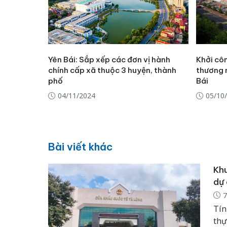
Yên Bái: Sắp xếp các đơn vị hành
Khởi cô
chính cấp xã thuộc 3 huyện, thành
thương 
phố
Bái
04/11/2024
05/10
Bài viết khác
Khu
dự 
7
Tín
thự