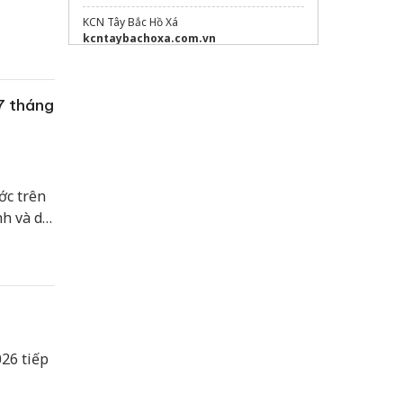
KCN Tây Bắc Hồ Xá
kcntaybachoxa.com.vn
inspection company near me
Sửa máy rửa bát bosch
7 tháng
tư vấn
tiêu chuẩn iso 14001
ớc trên
nh và dự
026 tiếp