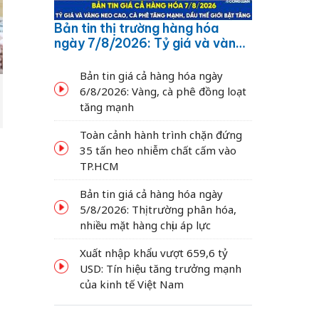
Bản tin thị trường hàng hóa
ngày 7/8/2026: Tỷ giá và vàng
neo cao, cà phê tăng mạnh,
dầu thế giới bật tăng
Bản tin giá cả hàng hóa ngày
6/8/2026: Vàng, cà phê đồng loạt
tăng mạnh
Toàn cảnh hành trình chặn đứng
35 tấn heo nhiễm chất cấm vào
TP.HCM
Bản tin giá cả hàng hóa ngày
5/8/2026: Thị trường phân hóa,
nhiều mặt hàng chịu áp lực
Xuất nhập khẩu vượt 659,6 tỷ
USD: Tín hiệu tăng trưởng mạnh
của kinh tế Việt Nam