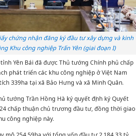
Giấy chứng nhận đăng ký đầu tư xây dựng và kinh
ng Khu công nghiệp Trấn Yên (giai đoạn I)
 tỉnh Yên Bái đã được Thủ tướng Chính phủ chấp
ch phát triển các khu công nghiệp ở Việt Nam
tích 339ha tại xã Bảo Hưng và xã Minh Quân.
ủ tướng Trần Hồng Hà ký quyết định ký Quyết
24 chấp thuận chủ trương đầu tư, đồng thời giao
hu công nghiệp này.
uy mô 254,59ha với tổng vốn đầu tư 2.184,33 tỷ