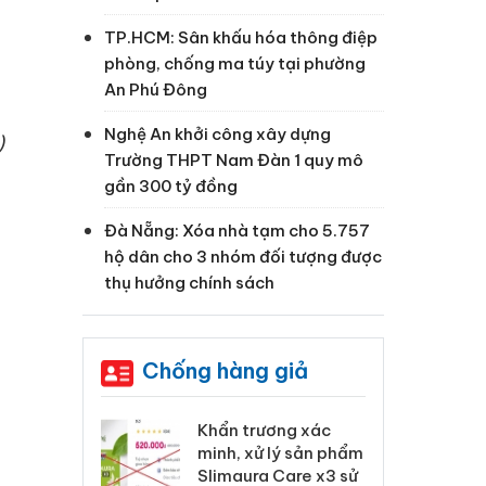
TP.HCM: Sân khấu hóa thông điệp
phòng, chống ma túy tại phường
An Phú Đông
Nghệ An khởi công xây dựng
)
Trường THPT Nam Đàn 1 quy mô
gần 300 tỷ đồng
Đà Nẵng: Xóa nhà tạm cho 5.757
hộ dân cho 3 nhóm đối tượng được
thụ hưởng chính sách
Chống hàng giả
 Tiêu hủy
Khẩn trương xác
Cà
ai hàng ngàn
minh, xử lý sản phẩm
cô
m nhập lậu,
Slimaura Care x3 sử
sả