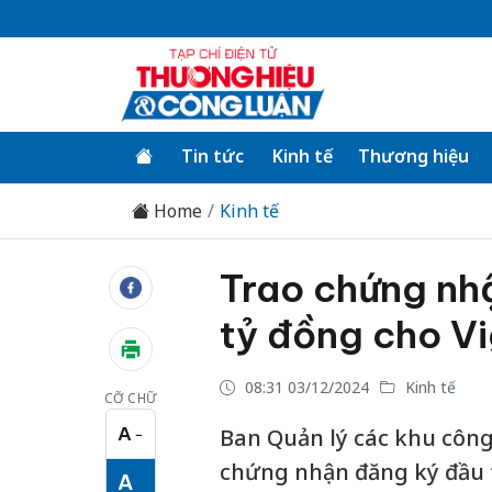
Tin tức
Kinh tế
Thương hiệu
Home
Kinh tế
Trao chứng nh
tỷ đồng cho Vi
08:31 03/12/2024
Kinh tế
CỠ CHỮ
A
Ban Quản lý các khu công
−
Cỡ chữ nhỏ
chứng nhận đăng ký đầu 
A