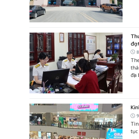
Thu
đạt
8
The
thá
địa
toá
Kin
9
Tìn
tục