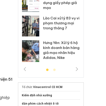
môi trường
dụng giấy phép giả
bả
anh
mạo
ki
 Thanh Hóa
Lào Cai xử lý 83 vụ vi
Cô
ại trong vụ
phạm thương mại
tìm
xuất, buôn
trong tháng 7
án
 sào giả
bá
Hưng Yên: Xử lý 6 hộ
óa: Tìm bị
Th
kinh doanh bán hàng
g vụ án buôn
hạ
giả mạo nhãn hiệu
h sữa
bá
Adidas, Nike
 giả
Mo
hiện 51
Tổ chức
Vinacontrol CE HCM
Kiểm định nhà xưởng
nghiệp
dán phim cách nhiệt ô tô