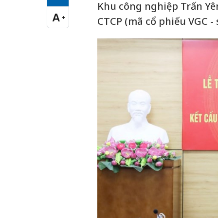
Cỡ chữ vừa
Khu công nghiệp Trấn Yên
A
+
CTCP (mã cổ phiếu VGC - 
Cỡ chữ lớn