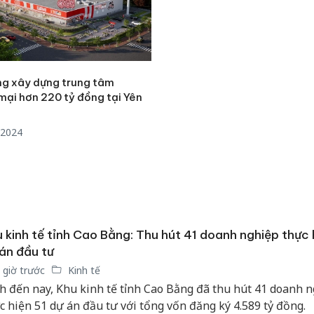
bảo vệ 
kinh do
Công an
tìm bị h
ng xây dựng trung tâm
án sản 
mại hơn 220 tỷ đồng tại Yên
bán yến
Thanh H
/2024
hại tron
bán bìn
Moyuum
 kinh tế tỉnh Cao Bằng: Thu hút 41 doanh nghiệp thực 
án đầu tư
 giờ trước
Kinh tế
h đến nay, Khu kinh tế tỉnh Cao Bằng đã thu hút 41 doanh 
c hiện 51 dự án đầu tư với tổng vốn đăng ký 4.589 tỷ đồng.