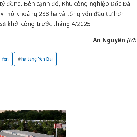
 tỷ đồng. Bên cạnh đó, Khu công nghiệp Dốc Đá
uy mô khoảng 288 ha và tổng vốn đầu tư hơn
sẽ khởi công trước tháng 4/2025.
An Nguyên
(t/h
 Yen
ha tang Yen Bai
Cà Mau:
công kh
sản phẩ