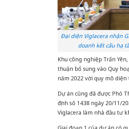
Đại diện Viglacera nhận 
doanh kết cấu hạ tầ
Khu công nghiệp Trấn Yên,
thuận bổ sung vào Quy hoạ
năm 2022 với quy mô diện 
Dự án cũng đã được Phó Th
định số 1438 ngày 20/11/20
Viglacera làm nhà đầu tư k
Giai đoạn 1 của dự án có q