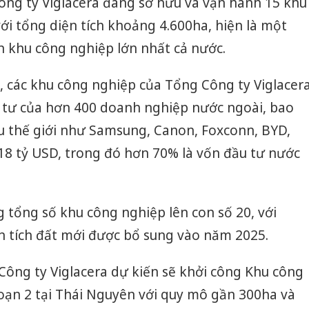
ông ty Viglacera đang sở hữu và vận hành 15 khu
ới tổng diện tích khoảng 4.600ha, hiện là một
n khu công nghiệp lớn nhất cả nước.
i, các khu công nghiệp của Tổng Công ty Viglacer
 tư của hơn 400 doanh nghiệp nước ngoài, bao
 thế giới như Samsung, Canon, Foxconn, BYD,
18 tỷ USD, trong đó hơn 70% là vốn đầu tư nước
g tổng số khu công nghiệp lên con số 20, với
n tích đất mới được bổ sung vào năm 2025.
Công ty Viglacera dự kiến sẽ khởi công Khu công
oạn 2 tại Thái Nguyên với quy mô gần 300ha và