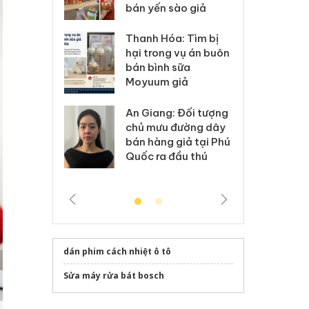
 sào giả
bá
Hưng Yên: Xử lý 6 hộ
óa: Tìm bị
Th
kinh doanh bán hàng
g vụ án buôn
hạ
giả mạo nhãn hiệu
h sữa
bá
Adidas, Nike
 giả
Mo
Cà Mau: Tiêu hủy
g: Đối tượng
An
công khai hàng ngàn
 đường dây
ch
sản phẩm nhập lậu,
 giả tại Phú
bá
bảo vệ môi trường
 đầu thú
Qu
kinh doanh
dán phim cách nhiệt ô tô
Sửa máy rửa bát bosch