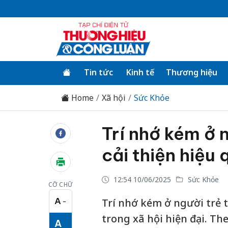
Tin tức
Kinh tế
Thương hiệu
Home
Xã hội
Sức Khỏe
Trí nhớ kém ở 
cải thiện hiệu 
12:54 10/06/2025
Sức Khỏe
CỠ CHỮ
A
Trí nhớ kém ở người trẻ 
−
Cỡ chữ nhỏ
trong xã hội hiện đại. T
A