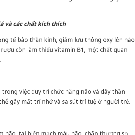
á và các chất kích thích
ỏng tế bào thần kinh, giảm lưu thông oxy lên não
 rượu còn làm thiếu vitamin B1, một chất quan
.
 trong việc duy trì chức năng não và dây thần
hể gây mất trí nhớ và sa sút trí tuệ ở người trẻ.
êm não, tai biến mạch máu não, chấn thương sọ