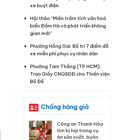
xe buýt điện
Hội thảo “Miền trầm tích văn hoá
biển Đầm Hà và phát triển không
gian mới”
Phường Hồng Gai: Bố trí 7 điểm đỗ
xe miễn phí phục vụ nhân dân
Phường Tam Thắng (TP HCM):
Trao Giấy CNQSDĐ cho Thiền viện
Bồ Đề
Chống hàng giả
 Thanh Hóa
Lào Cai xử lý 83 vụ vi
Cô
ại trong vụ
phạm thương mại
tìm
xuất, buôn
trong tháng 7
án