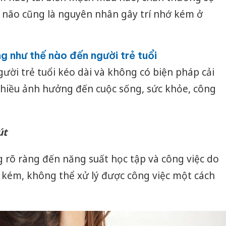
n não cũng là nguyên nhân gây trí nhớ kém ở
g như thế nào đến người trẻ tuổi
gười trẻ tuổi kéo dài và không có biện pháp cải
nhiều ảnh hưởng đến cuộc sống, sức khỏe, công
út
 rõ ràng đến năng suất học tập và công việc do
 kém, không thể xử lý được công việc một cách
Công an
tìm bị h
án sản 