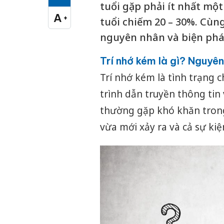
Cỡ chữ vừa
tuổi gặp phải ít nhất một
A
+
tuổi chiếm 20 – 30%. Cùng
Cỡ chữ lớn
nguyên nhân và biện pháp
Trí nhớ kém là gì? Nguyê
Trí nhớ kém là tình trạng 
trình dẫn truyền thông tin
thường gặp khó khăn trong
vừa mới xảy ra và cả sự ki