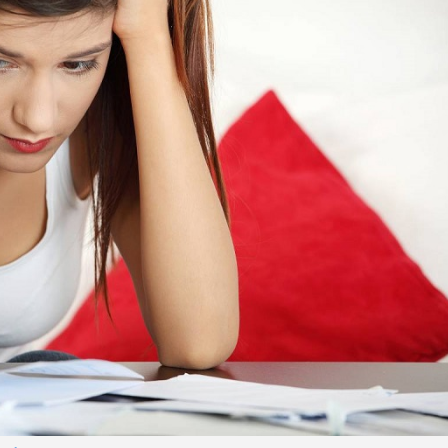
bán yến
Thanh H
hại tron
bán bìn
Moyuum
An Gian
chủ mưu
bán hàng
Quốc ra