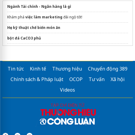
Ngành Tài chính - Ngân hàng là gì
Khám phá
việc làm marketing
đãi ngộ tốt!
Học kỹ thuật chế biến món ăn
bột đá CaCO3 phủ
khối b00 gồm những ngành nào
dán phim cách nhiệt ô tô
Tin tức
Kinh tế
Thương hiệu
Chuyển động 389
xét học bạ ngành marketing
Chính sách & Pháp luật
OCOP
Tư vấn
Xã hội
Sửa máy rửa bát bosch
Videos
Bán Buôn
Giày Bảo Hộ DH
Chính Hãng