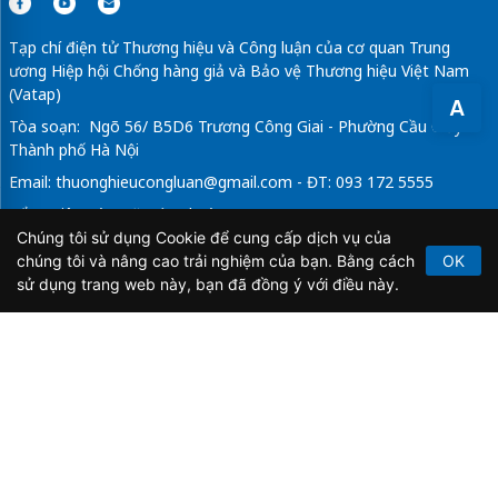
Tạp chí điện tử Thương hiệu và Công luận của cơ quan Trung
ương Hiệp hội Chống hàng giả và Bảo vệ Thương hiệu Việt Nam
(Vatap)
A
Tòa soạn: Ngõ 56/ B5D6 Trương Công Giai - Phường Cầu Giấy -
Thành phố Hà Nội
Email:
thuonghieucongluan@gmail.com
- ĐT: 093 172 5555
Tổng Biên Tập: Vũ Đức Thuận
Chúng tôi sử dụng Cookie để cung cấp dịch vụ của
Giấy phép hoạt động báo chí điện tử số 64/GP-BTTTT do Bộ
chúng tôi và nâng cao trải nghiệm của bạn. Bằng cách
OK
Thông tin và Truyền thông cấp ngày 21/2/2020.
sử dụng trang web này, bạn đã đồng ý với điều này.
Copyright © 2026
TẠP CHÍ THƯƠNG HIỆU & CÔNG
LUẬN
. All Rights Reserved.
Bản quyền thuộc Tạp chí Thương hiệu và Công luận. Cấm
sao chép dưới mọi hình thức nếu không có sự chấp thuận
bằng văn bản.